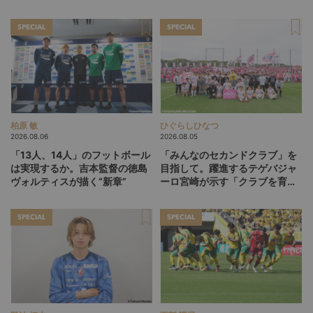
SPECIAL
SPECIAL
柏原 敏
ひぐらしひなつ
2026.08.06
2026.08.05
「13人、14人」のフットボール
「みんなのセカンドクラブ」を
は実現するか。吉本監督の徳島
目指して。躍進するテゲバジャ
ヴォルティスが描く“新章”
ーロ宮崎が示す「クラブを育て
る」という価値観
SPECIAL
SPECIAL