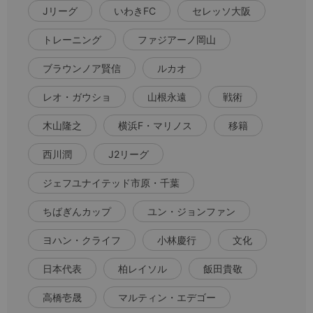
Jリーグ
いわきFC
セレッソ大阪
トレーニング
ファジアーノ岡山
ブラウンノア賢信
ルカオ
レオ・ガウショ
山根永遠
戦術
木山隆之
横浜F・マリノス
移籍
西川潤
J2リーグ
ジェフユナイテッド市原・千葉
ちばぎんカップ
ユン・ジョンファン
ヨハン・クライフ
小林慶行
文化
日本代表
柏レイソル
飯田貴敬
高橋壱晟
マルティン・エデゴー