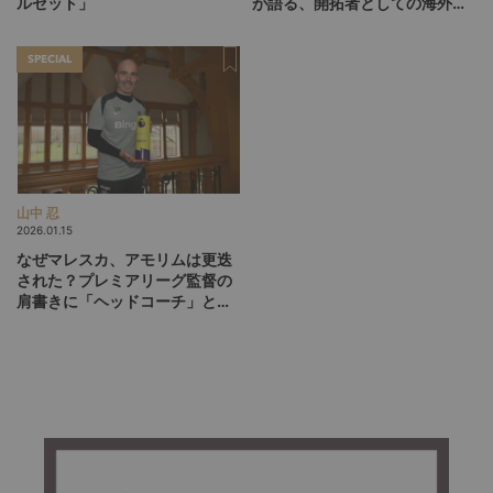
ルセット」
が語る、開拓者としての海外キ
ャリア10年、育成指導者として
の原点【前編】
SPECIAL
山中 忍
2026.01.15
なぜマレスカ、アモリムは更迭
された？プレミアリーグ監督の
肩書きに「ヘッドコーチ」と
「マネージャー」が混在してい
る理由