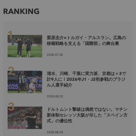
RANKING
栗原圭介×トルガイ・アルスラン。広島の
移籍戦略を支える「国際部」の舞台裏
2026.07.30
清水、川崎、千葉に実力派、京都は＋3で
計9人に！2026年J1・J2初参戦のブラジ
ル人選手紹介
2026.08.02
ドルトムント撃破は偶然ではない。マチン
新体制セレッソ大阪が示した「スペイン方
式」の優位性
2026.08.05