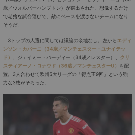
歳／ウォルバーハンプトン）が選出された。想像するだけ
で老獪な試合運びで、敵にペースを渡さないチームになり
そうだ。
3トップの人選に関しては議論の余地なし。左から
エディ
ンソン・カバーニ（34歳／マンチェスター・ユナイテッ
ド）
、ジェイミー・バーディー（34歳／レスター）、
クリ
スティアーノ・ロナウド（36歳／マンチェスターU）
を配
置。3人合わせて欧州5大リーグの「得点王9回」という強
力な3枚がそろった。