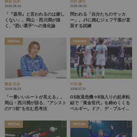
難波 拓未
西部 謙司
2026.08.04
2026.08.03
「『器用』と言われるのは嬉し
問われる「自分たちのサッカ
くない」。岡山・西川潤が描
ー」。J1に挑むジェフ千葉が直
く、"恐い選手"への進化論
面する試練
SPECIAL
FEATURE
難波 拓未
中田 徹
2026.08.03
2026.07.31
「一番いいルートが見える」。
GS敗退危機→8強入りの起承転
岡山・西川潤が語る、“アシスト
結で「黄金世代」を締めくくる
の1つ前”を生む思考法
ベルギー。ドク、デ・ブルイネ
を下げて2点差を逆転したリュ
ディ・ガルシア劇場の裏側
SPECIAL
SPECIAL