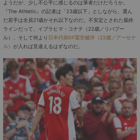
ようだが、少し不公平に感じるのは筆者だけだろうか。
『The Athletic』の記者は「23歳以下」としながら、選ん
だ若手は全員21歳かそれ以下なのだ。不安定とされた最終
ラインだって、イブラヒマ・コナテ（22歳／リバプー
ル）、そして何より
日本代表DF冨安健洋（22歳／アーセナ
ル）
が入れば見違えるはずなのだ。