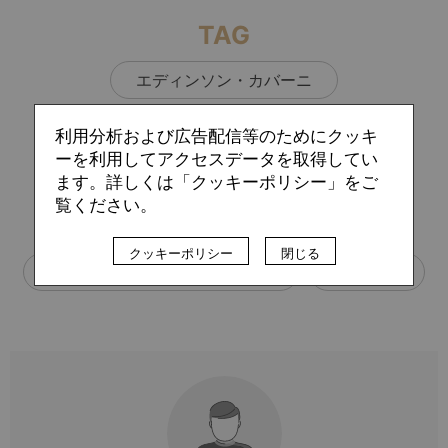
TAG
エディンソン・カバーニ
クリスティアーノ・ロナウド
利用分析および広告配信等のためにクッキ
ーを利用してアクセスデータを取得してい
ジェイミー・バーディー
ます。詳しくは「クッキーポリシー」をご
覧ください。
マンチェスター・シティ
クッキーポリシー
閉じる
マンチェスター・ユナイテッド
冨安健洋