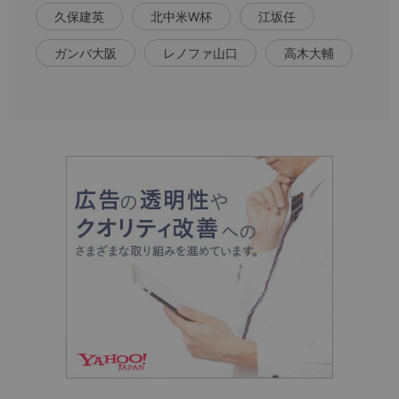
久保建英
北中米W杯
江坂任
ガンバ大阪
レノファ山口
高木大輔