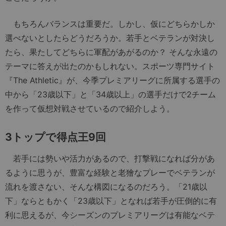
もちろんバランスは重要だ。しかし、仮にどちらかしか
選べないとしたらどうだろうか。若手とベテランが対決し
たら、果たしてどちらに軍配があがるのか？ そんな永遠の
テーマに答えが出たのかもしれない。スポーツ専門サイト
『The Athletic』が、今季プレミアリーグに所属する選手の
中から「23歳以下」と「34歳以上」の選手だけで2チーム
を作って仮想対戦させているので紹介しよう。
3トップで得点王9回
若手には勢いや活力があるので、打撃戦になれば分があ
るように思うが、豊富な経験と老獪なプレーでベテランが
流れを渡さない、そんな構図になるのだろう。「21歳以
下」ならともかく「23歳以下」となれば若手が圧倒的に有
利に思えるが、今シーズンのプレミアリーグは有能なベテ