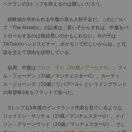
ベテランの3トップを抑えるのは難しいだろう。
経験値が求められる中盤の底も人材不足だ。これについ
て『The Athletic』の記者は「若い子からすれば、中盤をパ
トロールするのは格好悪いのかもしれない。今の子は
TikTokやハンドスピナー、ポケモンで忙しいからね」と冗
談を交えて理由を説明している。
結局、中盤は
ブカヨ・サカ（20歳／アーセナル）
、フィ
ル・フォーデン（21歳／マンチェスターC）、カーティ
ス・ジョーンズ（20歳／リバプール）というイングランド
の有望株3名をフラットで並べた。
3トップも5年後のイングランド代表を見ているような、
ジェイドン・サンチョ（21歳／マンチェスターU）、メイ
ソン・グリーンウッド（20歳／マンチェスターU）、そし