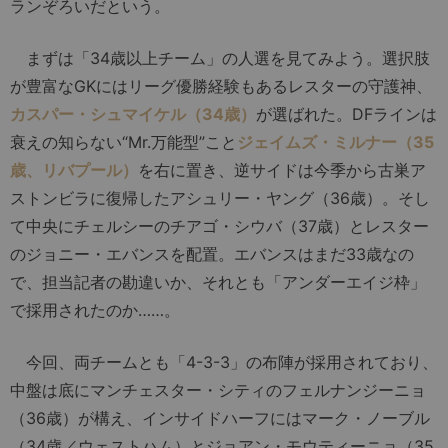
ランぞろいだという。
まずは「34歳以上チーム」の人選を見てみよう。選択肢
が豊富なGKにはリーグ優勝経験もあるレスターの守護神、
カスパー・シュマイケル（34歳）
が選ばれた。DFラインは
衰えの知らない“Mr.万能型”こと
ジェイムズ・ミルナー（35
歳、リバプール）
を右に置き、逆サイドは今季から古巣ア
ストンビラに復帰したアシュリー・ヤング（36歳）。そし
て中央にチェルシーのチアゴ・シウバ（37歳）とレスター
のジョニー・エバンスを配置。エバンスはまだ33歳なの
で、担当記者の勘違いか、それとも「アンダーエイジ枠」
で採用されたのか……。
今回、両チームとも「4-3-3」の布陣が採用されており、
中盤は底にマンチェスター・シティのフェルナンジーニョ
（36歳）が構え、インサイドハーフにはマーク・ノーブル
（34歳／ウェストハム）とジョアン・モウティーニョ（35