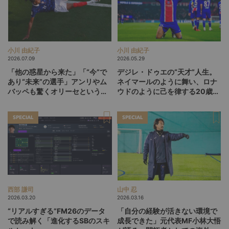
小川 由紀子
小川 由紀子
2026.07.09
2026.05.29
「他の惑星から来た」「“今”で
デジレ・ドゥエの“天才”人生。
あり“未来”の選手」アンリやム
ネイマールのように舞い、ロナ
バッペも驚くオリーセというフ
ウドのように己を律する20歳
ランスの新怪物
が、パリSGをCL連覇に導くか
SPECIAL
SPECIAL
西部 謙司
山中 忍
2026.03.20
2026.03.16
“リアルすぎる”FM26のデータ
「自分の経験が活きない環境で
で読み解く「進化するSBのスキ
成長できた」元代表MF小林大悟