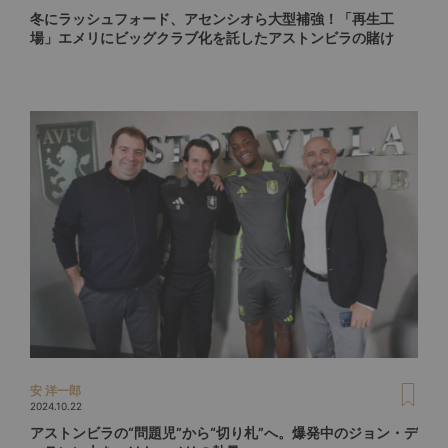
冬にラッシュフォード、アセンシオら大型補強！「再生工
場」エメリにビッグクラブ化を託したアストンビラの賭け
安 洋一郎
2024.10.22
アストンビラの“問題児”から“切り札”へ。爆発中のジョン・デ