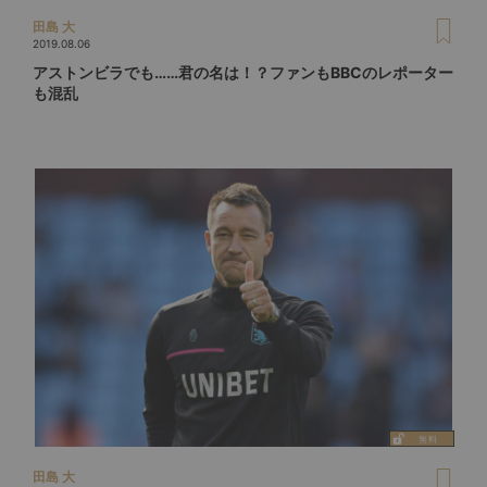
田島 大
2019.08.06
アストンビラでも……君の名は！？ファンもBBCのレポーター
も混乱
田島 大