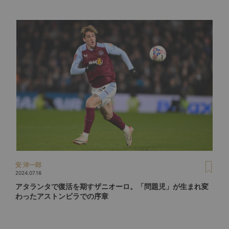
安 洋一郎
2024.07.16
アタランタで復活を期すザニオーロ。「問題児」が生まれ変
わったアストンビラでの序章