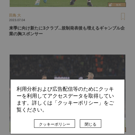
田島 大
2023.07.04
来季に向け新たに3クラブ…規制発表後も増えるギャンブル企
業の胸スポンサー
利用分析および広告配信等のためにクッキ
ーを利用してアクセスデータを取得してい
ます。詳しくは「クッキーポリシー」をご
覧ください。
クッキーポリシー
閉じる