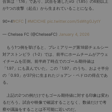
合算は「1.16」であり、試合を通したxG（1.85）の6割以上
が1つの攻撃（起点）から生まれていることになる。
90+4’
#CFC
|
#MCICHE
pic.twitter.com/5sWtgGJytY
— Chelsea FC (@ChelseaFC)
January 4, 2026
もう1つ例を挙げると、プレミアリーグ第18節チェルシー
対アストンビラ（1-2）では、前半にホームチームがアウェ
イチームを圧倒。前半終了時点でのゴール期待値は
「1.97」にも及んでいた。この「1.97」のうち、およそ半分
の「0.93」が37分に生まれたジョアン・ペドロの得点であ
る。
上記の2つの例だけでもゴール期待値に対する印象は変わ
るだろう。試合や映像で確認することなく、数値だけで考
察や議論をすることは不可能に近いのだ。