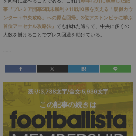
を同時に並べることである。これは
昨年12月に執筆した記
事『プレミア開幕5戦未勝利→11戦10勝を支える「疑似カウ
ンター＋中央攻略」への原点回帰。3位アストンビラに学ぶ
首位アーセナル攻略法』
でも触れた通りで、中央に多くの
人数を掛けることでプレス回避を助けている。
……
残り:3,738文字/全文:5,936文字
この記事の続きは