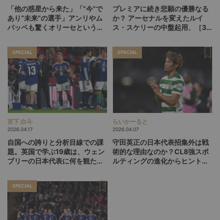
「他の惑星から来た」「“今”で
プレミアに続き悲願の優勝なる
あり“未来”の選手」アンリやム
か？ アーセナルを変えたルイ
バッペも驚くオリーセというフ
ス・スケリーの中盤起用、［3-
ランスの新怪物
1-5-1］が広げるCL決勝の選択
肢
SPECIAL
SPECIAL
宮下 白斗
らいかーると
2026.04.17
2026.04.07
自国への誇りと分析目線での課
守田英正の日本代表招集外は戦
題。英国で学ぶ19歳は、ウェン
術的な理由なのか？CL8強スポ
ブリーの日本代表に何を観た
ルティングの進化からヒントを
か？
探る
SPECIAL