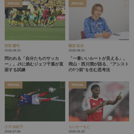
SPECIAL
SPECIAL
西部 謙司
難波 拓未
2026.08.03
2026.08.03
問われる「自分たちのサッカ
「一番いいルートが見える」。
ー」。J1に挑むジェフ千葉が直
岡山・西川潤が語る、“アシスト
面する試練
の1つ前”を生む思考法
SPECIAL
SPECIAL
小川 由紀子
らいかーると
2026.07.09
2026.05.20