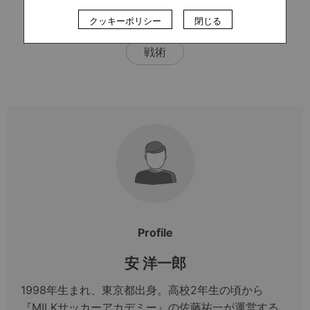
プレミアリーグ
ミドルシュート
クッキーポリシー
閉じる
戦術
Profile
安 洋一郎
1998年生まれ、東京都出身。高校2年生の頃から
『MILKサッカーアカデミー』の佐藤祐一が運営する