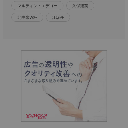
マルティン・エデゴー
久保建英
北中米W杯
江坂任