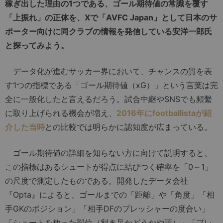
稼ぎ出した理由の1つである、ゴール期待値の常識を覆す
「上振れ」の正体を、Xで「AVFC Japan」として日本のサ
ポーター向けに同クラブの情報を発信している安洋一郎氏
と探ってみよう。
データ化が進むサッカー界において、チャンスの質を表
す1つの指標である「ゴール期待値（xG）」という言葉は完
全に一般化したと言えるだろう。試合中継やSNSでも頻繫
に取り上げられる機会が増え、
2016年にfootballistaが紹
介した当時
との比較では明らかに認知度が広まっている。
ゴール期待値の詳細を知らない方に向けて説明すると、
この指標はあるシュートが得点に結びつく確率を「0～1」
の尺度で測定したものである。開発したデータ会社
『Opta』によると、ゴールまでの「距離」や「角度」「相
手GKのポジション」「相手DFのプレッシャーの度合い」
「シュートを放った部位（利き足かどうかや頭）」「プレ