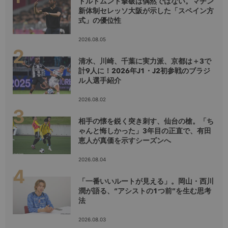
ドルトムント撃破は偶然ではない。マチン
新体制セレッソ大阪が示した「スペイン方
式」の優位性
2026.08.05
清水、川崎、千葉に実力派、京都は＋3で
計9人に！2026年J1・J2初参戦のブラジ
ル人選手紹介
2026.08.02
相手の懐を鋭く突き刺す、仙台の槍。「ち
ゃんと悔しかった」3年目の正直で、有田
恵人が真価を示すシーズンへ
2026.08.04
「一番いいルートが見える」。岡山・西川
潤が語る、“アシストの1つ前”を生む思考
法
2026.08.03