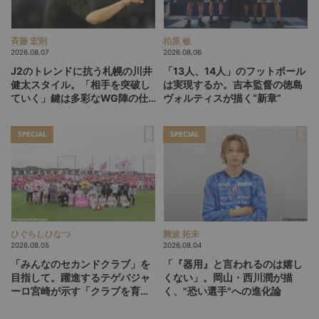
斉藤 宏則
柏原 敏
2026.08.07
2026.08.06
J2のトレンドに抗う札幌の川井
「13人、14人」のフットボール
健太スタイル。「相手を突破し
は実現するか。吉本監督の徳島
ていく」鍵は多彩なWG陣の仕
ヴォルティスが描く“新章”
掛け
SPECIAL
SPECIAL
ひぐらしひなつ
難波 拓未
2026.08.05
2026.08.04
「みんなのセカンドクラブ」を
「『器用』と言われるのは嬉し
目指して。躍進するテゲバジャ
くない」。岡山・西川潤が描
ーロ宮崎が示す「クラブを育て
く、"恐い選手"への進化論
る」という価値観