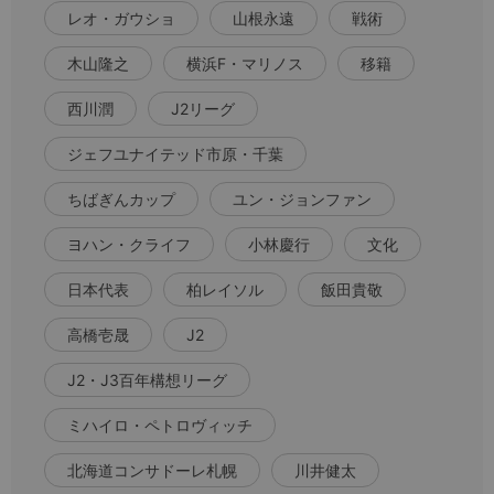
レオ・ガウショ
山根永遠
戦術
木山隆之
横浜F・マリノス
移籍
西川潤
J2リーグ
ジェフユナイテッド市原・千葉
ちばぎんカップ
ユン・ジョンファン
ヨハン・クライフ
小林慶行
文化
日本代表
柏レイソル
飯田貴敬
高橋壱晟
J2
J2・J3百年構想リーグ
ミハイロ・ペトロヴィッチ
北海道コンサドーレ札幌
川井健太