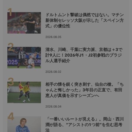
ドルトムント撃破は偶然ではない。マチン
新体制セレッソ大阪が示した「スペイン方
式」の優位性
2026.08.05
清水、川崎、千葉に実力派、京都は＋3で
計9人に！2026年J1・J2初参戦のブラジ
ル人選手紹介
2026.08.02
相手の懐を鋭く突き刺す、仙台の槍。「ち
ゃんと悔しかった」3年目の正直で、有田
恵人が真価を示すシーズンへ
2026.08.04
「一番いいルートが見える」。岡山・西川
潤が語る、“アシストの1つ前”を生む思考
法