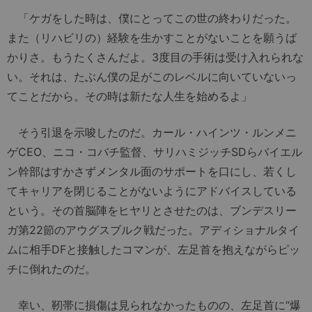
「ケガをした時は、僕にとってこの世の終わりだった。
また（リハビリの）経験を生かすことがないことを願うば
かりさ。もうたくさんだよ。3度目の手術は受け入れられな
い。それは、たぶん僕の足がこのレベルに向いていないっ
てことだから。その時は新たな人生を始めるよ」
そう引退を示唆したのだ。カール・ハインツ・ルンメニ
ゲCEO、ニコ・コバチ監督、サリハミジッチSDらバイエル
ン幹部はすかさずメンタル面のサポートを口にし、若くし
てキャリアを閉じることがないようにアドバイスしている
という。その首脳陣をヒヤリとさせたのは、ブンデスリー
ガ第22節のアウグスブルク戦だった。アディショナルタイ
ムに相手DFと接触したコマンが、左足首を抱えながらピッ
チに倒れたのだ。
幸い、靭帯に損傷は見られなかったものの、左足首に“爆