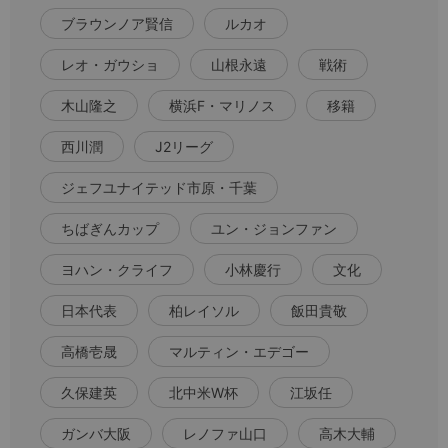
ブラウンノア賢信
ルカオ
レオ・ガウショ
山根永遠
戦術
木山隆之
横浜F・マリノス
移籍
西川潤
J2リーグ
ジェフユナイテッド市原・千葉
ちばぎんカップ
ユン・ジョンファン
ヨハン・クライフ
小林慶行
文化
日本代表
柏レイソル
飯田貴敬
高橋壱晟
マルティン・エデゴー
久保建英
北中米W杯
江坂任
ガンバ大阪
レノファ山口
高木大輔