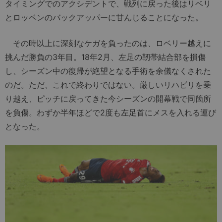
タイミングでのアクシデントで、戦列に戻った後はリベリ
とロッベンのバックアッパーに甘んじることになった。
その時以上に深刻なケガを負ったのは、ロベリー越えに
挑んだ勝負の3年目。18年2月、左足の靭帯結合部を損傷
し、シーズン中の復帰が絶望となる手術を余儀なくされた
のだ。ただ、これで終わりではない。厳しいリハビリを乗
り越え、ピッチに戻ってきた今シーズンの開幕戦で同箇所
を負傷。わずか半年ほどで2度も左足首にメスを入れる運び
となった。