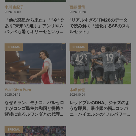
小川 由紀子
西部 謙司
2026.07.09
2026.03.20
「他の惑星から来た」「“今”で
“リアルすぎる”FM26のデータ
あり“未来”の選手」アンリやム
で読み解く「進化するSBのスキ
バッペも驚くオリーセというフ
ルセット」
ランスの新怪物
SPECIAL
SPECIAL
Yuki Ohto Puro
木崎 伸也
2025.08.19
2024.10.01
なぜミラン、モナコ、バルセロ
レッドブルのDNA、ジャズのよ
ナがコンゴ民主共和国と提携？
うな即興、最小限の幅…コンパ
背後に迫るルワンダとの代理戦
ニ・バイエルンの“フルパワー・
争の影
フットボール”が秘めるエッセン
スを紐解く
SPECIAL