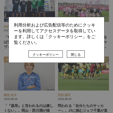
利用分析および広告配信等のためにクッキ
柏原 敏
ひぐらしひなつ
ーを利用してアクセスデータを取得してい
2026.08.06
2026.08.05
ます。詳しくは「クッキーポリシー」をご
「13人、14人」のフットボール
「みんなのセカンドクラブ」を
は実現するか。吉本監督の徳島
目指して。躍進するテゲバジャ
覧ください。
ヴォルティスが描く“新章”
ーロ宮崎が示す「クラブを育て
る」という価値観
クッキーポリシー
閉じる
SPECIAL
SPECIAL
難波 拓未
西部 謙司
2026.08.04
2026.08.03
「『器用』と言われるのは嬉し
問われる「自分たちのサッカ
くない」。岡山・西川潤が描
ー」。J1に挑むジェフ千葉が直