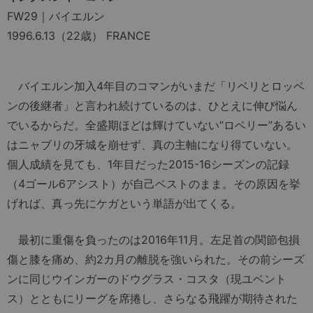
FW29｜バイエルン
1996.6.13（22歳） FRANCE
バイエルン加入4年目のコマンがいまだ「リベリとロッベ
ンの後継者」と言われ続けているのは、ひとえに伸び悩ん
でいるからだ。全盛期ほどは輝けていない“ロベリー”あるい
はニャブリの牙城を崩せず、真の主軸になり得ていない。
個人成績を見ても、1年目だった2015-16シーズンの記録
（4ゴール6アシスト）が自己ベストのまま。その原因を挙
げれば、真っ先にケガという単語が出てくる。
最初に重傷を負ったのは2016年11月。左足首の関節包損
傷と膝を痛め、約2カ月の離脱を強いられた。その前シーズ
ンに同じウインガーのドウグラス・コスタ（現ユベント
ス）とともにリーグを席捲し、さらなる飛躍が期待された