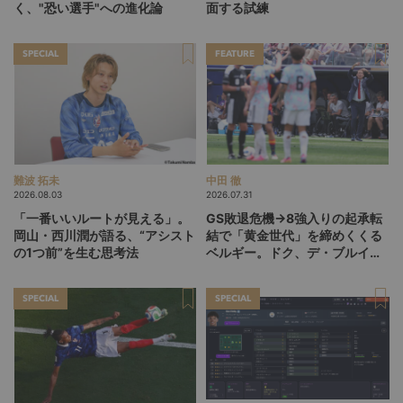
く、"恐い選手"への進化論
面する試練
SPECIAL
FEATURE
難波 拓未
中田 徹
2026.08.03
2026.07.31
「一番いいルートが見える」。
GS敗退危機→8強入りの起承転
岡山・西川潤が語る、“アシスト
結で「黄金世代」を締めくくる
の1つ前”を生む思考法
ベルギー。ドク、デ・ブルイネ
を下げて2点差を逆転したリュ
ディ・ガルシア劇場の裏側
SPECIAL
SPECIAL