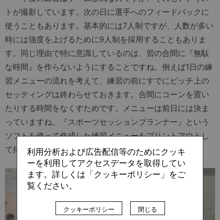
トが撮影しています。次の日に選手へのフィードバックに
使うこともあります。基本的には7人制ですが、人数が多い
時には強度を上げるために9人制を採用することもありま
す。同じ理由で特に意識しているのは、習の合間に『無駄
な時間』を作らないようにすることですね。例えば1日の練
習メニューの流れを考えて、練習の前にすでにピッチ上の
セッティングは終わらせておきます。合間にコーンを置い
たりする時間をなくすためです。メニューは前日には決ま
っていますね。『スポーツセッションプランナー』という
ソフトを使って作成した練習メニューをプリントアウトし
て持参するコーチが多いです」
利用分析および広告配信等のためにクッキ
ーを利用してアクセスデータを取得してい
ます。詳しくは「クッキーポリシー」をご
覧ください。
クッキーポリシー
閉じる