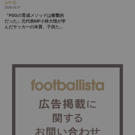
山中 忍
2026.03.17
「PSGの育成メソッドは衝撃的
だった」元代表MF小林大悟が学
んだサッカーの本質、子供たち
に自発的な工夫を促すコーチン
グとは？【後編】