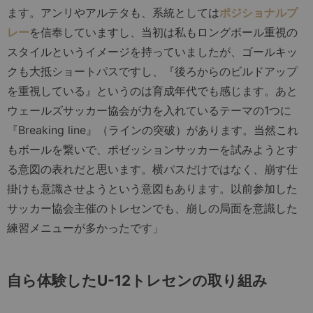
ます。アンリやアルテタも、系統としては
ポジショナルプ
レー
を信奉していますし、当初は私もロングボール重視の
スタイルというイメージを持っていましたが、ゴールキッ
クも大抵ショートパスですし、『後ろからのビルドアップ
を重視している』というのは育成年代でも感じます。あと
ウェールズサッカー協会が力を入れているテーマの1つに
『Breaking line』（ラインの突破）があります。当然これ
もボールを繋いで、ポゼッションサッカーを試みようとす
る意図の表れだと思います。横パスだけではなく、崩す仕
掛けも意識させようという意図もあります。以前参加した
サッカー協会主催のトレセンでも、崩しの局面を意識した
練習メニューが多かったです」
自ら体験したU-12トレセンの取り組み