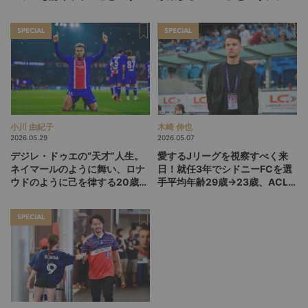
ランスの新怪物
トフォーム
SPECIAL
SPECIAL
小川 由紀子
木崎 伸也
2026.05.29
2026.05.07
デジレ・ドゥエの“天才”人生。
愛するJリーグを視察すべく来
ネイマールのように舞い、ロナ
日！就任3年でシドニーFCを選
ウドのように己を律する20歳
手平均年齢29歳→23歳、ACL2
が、パリSGをCL連覇に導くか
準決勝進出に導いたバウムヨハ
ン“SD”の今
SPECIAL