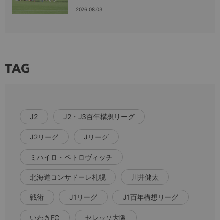
2026.08.03
TAG
J2
J2・J3百年構想リーグ
J2リーグ
Jリーグ
ミハイロ・ペトロヴィッチ
北海道コンサドーレ札幌
川井健太
戦術
J1リーグ
J1百年構想リーグ
いわきFC
セレッソ大阪