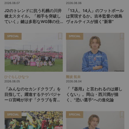
2026.08.07
2026.08.06
J2のトレンドに抗う札幌の川井
「13人、14人」のフットボール
健太スタイル。「相手を突破し
は実現するか。吉本監督の徳島
ていく」鍵は多彩なWG陣の仕
ヴォルティスが描く“新章”
掛け
SPECIAL
SPECIAL
ひぐらしひなつ
難波 拓未
2026.08.05
2026.08.04
「みんなのセカンドクラブ」を
「『器用』と言われるのは嬉し
目指して。躍進するテゲバジャ
くない」。岡山・西川潤が描
ーロ宮崎が示す「クラブを育て
く、"恐い選手"への進化論
る」という価値観
SPECIAL
SPECIAL