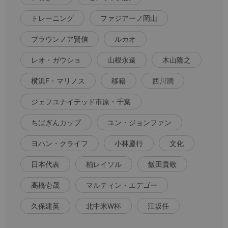
トレーニング
ファジアーノ岡山
ブラウンノア賢信
ルカオ
レオ・ガウショ
山根永遠
木山隆之
横浜F・マリノス
移籍
西川潤
ジェフユナイテッド市原・千葉
ちばぎんカップ
ユン・ジョンファン
ヨハン・クライフ
小林慶行
文化
日本代表
柏レイソル
飯田貴敬
高橋壱晟
マルティン・エデゴー
久保建英
北中米W杯
江坂任