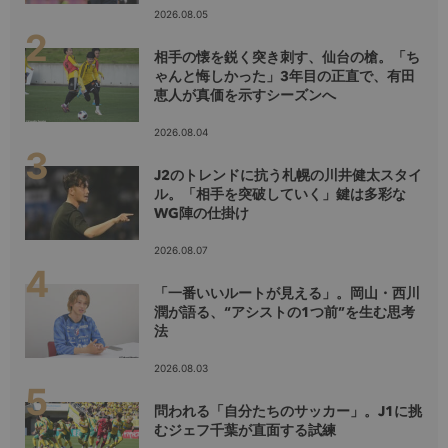
2026.08.05
相手の懐を鋭く突き刺す、仙台の槍。「ち
ゃんと悔しかった」3年目の正直で、有田
恵人が真価を示すシーズンへ
2026.08.04
J2のトレンドに抗う札幌の川井健太スタイ
ル。「相手を突破していく」鍵は多彩な
WG陣の仕掛け
2026.08.07
「一番いいルートが見える」。岡山・西川
潤が語る、“アシストの1つ前”を生む思考
法
2026.08.03
問われる「自分たちのサッカー」。J1に挑
むジェフ千葉が直面する試練