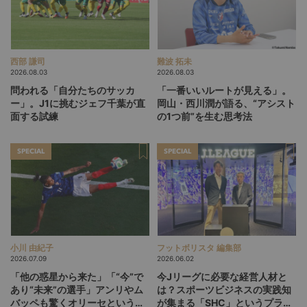
西部 謙司
難波 拓未
2026.08.03
2026.08.03
問われる「自分たちのサッカ
「一番いいルートが見える」。
ー」。J1に挑むジェフ千葉が直
岡山・西川潤が語る、“アシスト
面する試練
の1つ前”を生む思考法
SPECIAL
SPECIAL
小川 由紀子
フットボリスタ 編集部
2026.07.09
2026.06.02
「他の惑星から来た」「“今”で
今Jリーグに必要な経営人材と
あり“未来”の選手」アンリやム
は？スポーツビジネスの実践知
バッペも驚くオリーセというフ
が集まる「SHC」というプラッ