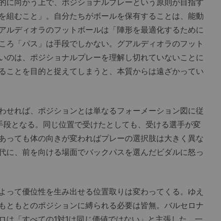
的に向かう上で、ポジショナルプレーという原則が目指す
を組むこと」。自分たちがボールを保有することは、能動
アルディオラのフットボールは「陣形を最適化するために
ころ「パス」は手段でしかない。グアルディオラのフット
いのは、ポジショナルプレーを理解し切れていないことに
ることを目的と捉えてしまうと、本質からは遠ざかってい
わせれば、ポジションとは単なるフォーメーション図に従
手段となる。同じ位置で受けたとしても、受ける選手が変
あっても体の向きが変わればプレーの選択肢は大きく異な
代に、前を向ける場面でバックパスを選んだビダルに怒っ
よって優位性を生み出せる位置取りは変わってくる。ゆえ
もともとのポジションに縛られる必要は皆無。バルセロナ
ロは「すべての1対1は同じ価値ではない」と主張した。一