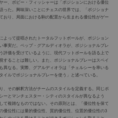
ヤー、ボビー・フィッシャーは「ポジションにおける優位
語った。興味深いことにチェスの世界では、「ポジショナ
ており、局面における駒の配置から生まれる優位性がゲー
によって提唱されたトータルフットボールが、ポジション
い事実だ。ペップ・グアルディオラが、ポジショナルプレ
う評価を受けているように、現代フットボールを語る上で
視することは難しい。また、ポジショナルプレーはスペイ
も異なる。実際、グアルディオラは「チェルシーを率いる
タイルでポジショナルプレーを使う」と述べている。
り、その解釈方法がチームのスタイルを定義する。同じポ
シーとマンチェスター・シティのスタイルが異なるよう
して複雑なものではない。その原則とは、「優位性を保て
の優位性には量的優位性、質的優位性、位置的優位性の3