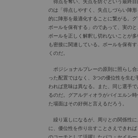
得点を奪い、失点を防ぐという最終目
のは「得点しやすく、失点しづらい陣形
的に陣形を最適化することに繋がる。グ
ボールを保有する」のであって、実のと
ボールを正しく解釈し切れないことが多
も密接に関連している。ボールを保有す
くのだ。
ポジショナルプレーの原則に照らし合
った配置ではなく、3つの優位性を生む
われば意味は異なる。また、同じ選手で
るのだ。グアルディオラがバイエルン時
た場面はその好例と言えるだろう。
繰り返しになるが、周りとの関係性に
に、優位性を作り出すことさえできれば
のコーチとして活躍したパコ・セイルー