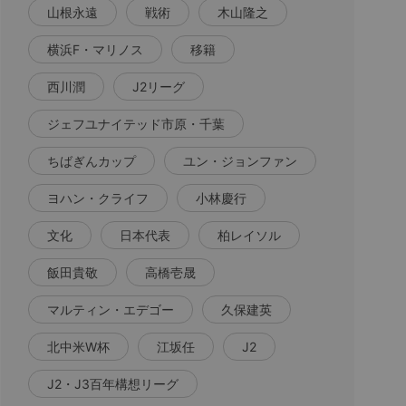
山根永遠
戦術
木山隆之
横浜F・マリノス
移籍
西川潤
J2リーグ
ジェフユナイテッド市原・千葉
ちばぎんカップ
ユン・ジョンファン
ヨハン・クライフ
小林慶行
文化
日本代表
柏レイソル
飯田貴敬
高橋壱晟
マルティン・エデゴー
久保建英
北中米W杯
江坂任
J2
J2・J3百年構想リーグ