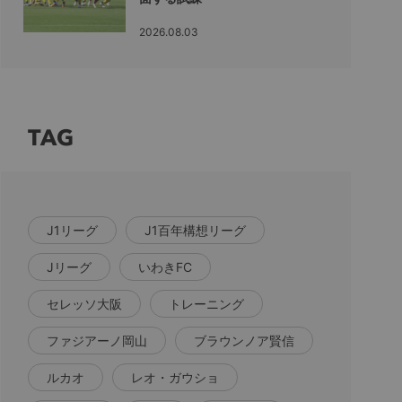
2026.08.03
TAG
J1リーグ
J1百年構想リーグ
Jリーグ
いわきFC
セレッソ大阪
トレーニング
ファジアーノ岡山
ブラウンノア賢信
ルカオ
レオ・ガウショ