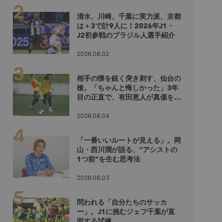
清水、川崎、千葉に実力派、京都
は＋3で計9人に！2026年J1・
J2初参戦のブラジル人選手紹介
2026.08.02
相手の懐を鋭く突き刺す、仙台の
槍。「ちゃんと悔しかった」3年
目の正直で、有田恵人が真価を示
すシーズンへ
2026.08.04
「一番いいルートが見える」。岡
山・西川潤が語る、“アシストの
1つ前”を生む思考法
2026.08.03
問われる「自分たちのサッカ
ー」。J1に挑むジェフ千葉が直
面する試練