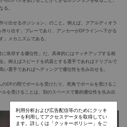
からのパスを受けることができるポジションを取ること。
なる。
作り出せるポジション」のこと。例えば、グアルディオラ
を作り出す」プレーであり、アンカーがDFラインへ下がる
す」メカニズムである。
性に依存する優位性」だ。具体的にはマッチアップする相
る。例えばスピードを武器とする選手であればドリブルで
高い選手であればヘディングで優位性を生み出せる。
のDFの間でボールを受けたり、死角でボールを受けるこ
ールを受けることは、別のスペースで量的優位性を生み出
利用分析および広告配信等のためにクッキ
ーを利用してアクセスデータを取得してい
ます。詳しくは「クッキーポリシー」をご