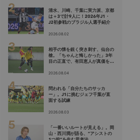
清水、川崎、千葉に実力派、京都
は＋3で計9人に！2026年J1・
J2初参戦のブラジル人選手紹介
2026.08.02
相手の懐を鋭く突き刺す、仙台の
槍。「ちゃんと悔しかった」3年
目の正直で、有田恵人が真価を示
すシーズンへ
2026.08.04
問われる「自分たちのサッカ
ー」。J1に挑むジェフ千葉が直
面する試練
2026.08.03
「一番いいルートが見える」。岡
山・西川潤が語る、“アシストの
1つ前”を生む思考法