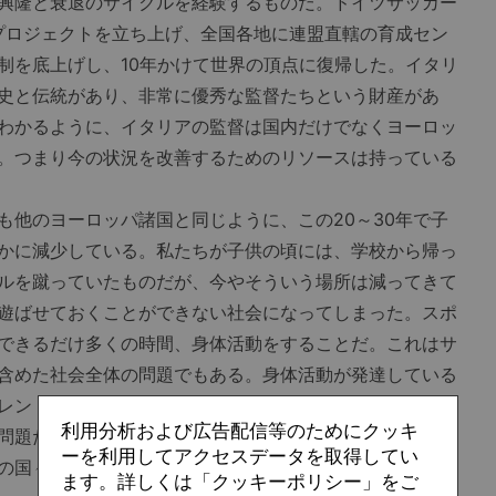
興隆と衰退のサイクルを経験するものだ。ドイツサッカー
成プロジェクトを立ち上げ、全国各地に連盟直轄の育成セン
制を底上げし、10年かけて世界の頂点に復帰した。イタリ
史と伝統があり、非常に優秀な監督たちという財産があ
わかるように、イタリアの監督は国内だけでなくヨーロッ
。つまり今の状況を改善するためのリソースは持っている
も他のヨーロッパ諸国と同じように、この20～30年で子
かに減少している。私たちが子供の頃には、学校から帰っ
ルを蹴っていたものだが、今やそういう場所は減ってきて
遊ばせておくことができない社会になってしまった。スポ
できるだけ多くの時間、身体活動をすることだ。これはサ
含めた社会全体の問題でもある。身体活動が発達している
レントを生み出す。それを特定のスポーツのプレーヤーと
利用分析および広告配信等のためにクッキ
問題だが、ピラミッドの底辺としてのスポーツ環境、身体
ーを利用してアクセスデータを取得してい
の国々と同じようにイタリアも減少傾向にある」
ます。詳しくは「クッキーポリシー」をご