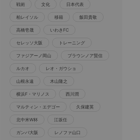
戦術
文化
日本代表
柏レイソル
移籍
飯田貴敬
高橋壱晟
いわきFC
セレッソ大阪
トレーニング
ファジアーノ岡山
ブラウンノア賢信
ルカオ
レオ・ガウショ
山根永遠
木山隆之
横浜F・マリノス
西川潤
マルティン・エデゴー
久保建英
北中米W杯
江坂任
ガンバ大阪
レノファ山口