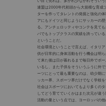
い目で見れば、多かれ少なかれそういう
連盟は2000年代初頭から大規模な育
ターを作ってタレントの発掘と強化の体
アにもドイツと同じようにサッカーの歴
る。アンチェロッティやコンテを見ても
パでもトップクラスの実績を誇っている
ということだ。
社会環境ということで言えば、イタリア
供が日常的に身体活動を行う機会は明ら
て来た後は日が暮れるまで毎日外でボー
いるし、また子供をそういうふうに外で
ーツにとって最も重要なのは、幼少期に
ッカー界、スポーツ界だけでなく学校を
社会はスポーツにおいてもより多くのタ
してどう育てていくかはまた次元が違う
活動の量という点では、ヨーロッパの他