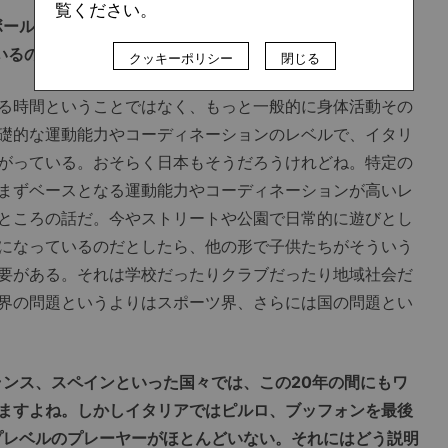
覧ください。
ボールに触れている時間、ボールを蹴って遊んでいる時間
いるのでしょうか？
クッキーポリシー
閉じる
る時間ということではなく、もっと一般的に身体活動その
礎的な運動能力やコーディネーションのレベルで、イタリ
がっている。おそらく日本もそうだろうけれどね。特定の
まずベースとなる運動能力やコーディネーションが高いレ
ところの話だ。今やストリートや公園で日常的に遊びとし
になっているのだとしたら、他の形で子供たちがそういう
要がある。それは学校だったりクラブだったり地域社会だ
界の問題というよりはスポーツ界、さらには国の問題とい
ランス、スペインといった国々では、この20年の間にもワ
ますよね。しかしイタリアではピルロ、ブッフォンを最後
プレベルのプレーヤーがほとんどいない。それにはどう説明