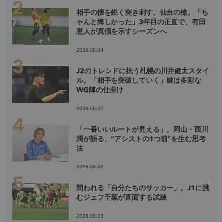
相手の懐を鋭く突き刺す、仙台の槍。「ち
ゃんと悔しかった」3年目の正直で、有田
恵人が真価を示すシーズンへ
2026.08.04
J2のトレンドに抗う札幌の川井健太スタイ
ル。「相手を突破していく」鍵は多彩な
WG陣の仕掛け
2026.08.07
「一番いいルートが見える」。岡山・西川
潤が語る、“アシストの1つ前”を生む思考
法
2026.08.03
問われる「自分たちのサッカー」。J1に挑
むジェフ千葉が直面する試練
2026.08.03