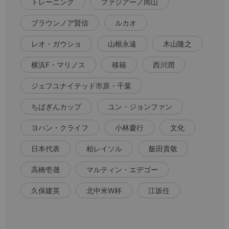
トレーニング
ファジアーノ岡山
ブラウンノア賢信
ルカオ
レオ・ガウショ
山根永遠
木山隆之
横浜F・マリノス
移籍
西川潤
ジェフユナイテッド市原・千葉
ちばぎんカップ
ユン・ジョンファン
ヨハン・クライフ
小林慶行
文化
日本代表
柏レイソル
飯田貴敬
高橋壱晟
マルティン・エデゴー
久保建英
北中米W杯
江坂任