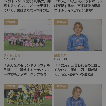
J2のトレンドに抗う札幌の川井
「13人、14人」のフットボール
健太スタイル。「相手を突破し
は実現するか。吉本監督の徳島
ていく」鍵は多彩なWG陣の仕
ヴォルティスが描く“新章”
掛け
SPECIAL
SPECIAL
ひぐらしひなつ
難波 拓未
2026.08.05
2026.08.04
「みんなのセカンドクラブ」を
「『器用』と言われるのは嬉し
目指して。躍進するテゲバジャ
くない」。岡山・西川潤が描
ーロ宮崎が示す「クラブを育て
く、"恐い選手"への進化論
る」という価値観
SPECIAL
SPECIAL