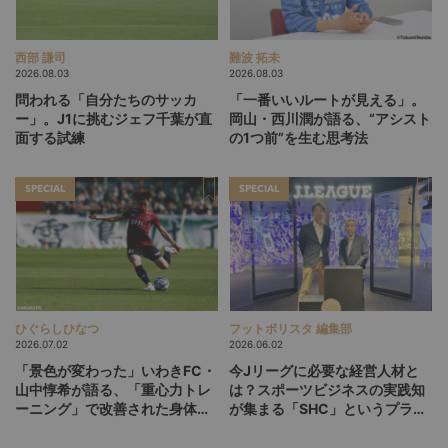
西部 謙司
難波 拓未
2026.08.03
2026.08.03
問われる「自分たちのサッカ
「一番いいルートが見える」。
ー」。J1に挑むジェフ千葉が直
岡山・西川潤が語る、“アシスト
面する試練
の1つ前”を生む思考法
SPECIAL
SPECIAL
ひぐらしひなつ
フットボリスタ 編集部
2026.07.02
2026.06.02
「景色が変わった」いわきFC・
今Jリーグに必要な経営人材と
山中惇希が語る、「重心力トレ
は？スポーツビジネスの実践知
ーニング」で改善された身体と
が集まる「SHC」というプラッ
プレー（後編）
トフォーム