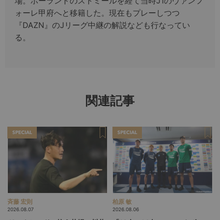
場。ポーランドのストミールを経て当時J1のヴァンフ
ォーレ甲府へと移籍した。現在もプレーしつつ
『DAZN』のJリーグ中継の解説なども行なってい
る。
関連記事
SPECIAL
SPECIAL
斉藤 宏則
柏原 敏
2026.08.07
2026.08.06