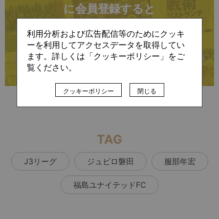
に会員登録すると
お読みいただけます
利用分析および広告配信等のためにクッキ
ーを利用してアクセスデータを取得してい
ます。詳しくは「クッキーポリシー」をご
詳細はこちら
覧ください。
クッキーポリシー
閉じる
すでに会員の方（ログイン）
TAG
J3リーグ
ジュビロ磐田
服部年宏
福島ユナイテッドFC