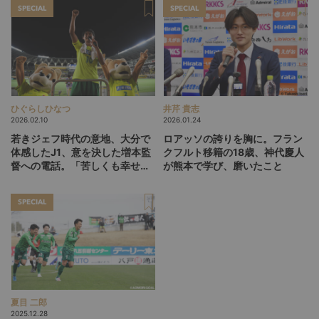
SPECIAL
SPECIAL
ひぐらしひなつ
井芹 貴志
2026.02.10
2026.01.24
若きジェフ時代の意地、大分で
ロアッソの誇りを胸に。フラン
体感したJ1、意を決した増本監
クフルト移籍の18歳、神代慶人
督への電話。「苦しくも幸せだ
が熊本で学び、磨いたこと
った」町田也真人のサッカー半
生（引退インタビュー後編）
SPECIAL
夏目 二郎
2025.12.28