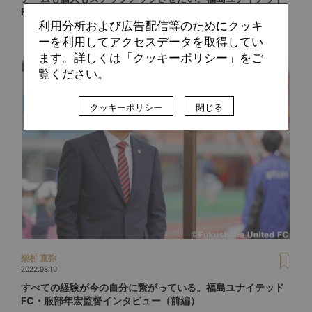
FC・服部年宏監督インタビュー（後編）
利用分析および広告配信等のためにクッキ
ーを利用してアクセスデータを取得してい
ます。詳しくは「クッキーポリシー」をご
覧ください。
クッキーポリシー
閉じる
柴村 直弥
2022.08.10
すべての経験が今の自分に繋がっている。福島ユナイテッド
FC・服部年宏監督インタビュー（前編）