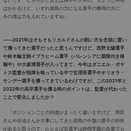
ないです。どちらかと言えば高卒や大卒の、ちょっと時間
はかかるけど、いずれ徳島の力になる選手の獲得の方に、
今の僕は力を入れていますね」
――2021年はそもそもリカルドさんの戦い方を念頭に置い
て獲ってきた選手だったと思うんですけど、西野太陽選手
や鈴木輪太朗イブラヒーム選手（バレンシアに期限付き移
籍中）や大森博選手が入ってきて、今年はダニエル・ポヤ
トス監督が指揮を執っている中で玄理吾選手やオリオラ・
サンデー選手を獲ってきているわけですが、この2021年と
2022年の高卒選手を獲る時のポイントは、監督が代わった
ことで変化しましたか？
「ポジションごとの特徴がまったく違いますけど、岡田
さんや谷池さんが大事にしてきた徳島の中盤の選手の特性
があると思うので、たとえば玄選手は静岡学園の先輩でも