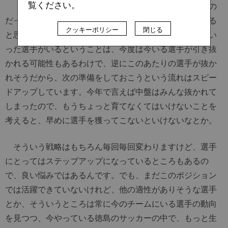
覧ください。
「もちろん今いる選手が大前提で、そこに足りないもの
だったり、より面白い選手を獲りたいという考え方がある
クッキーポリシー
閉じる
と思うんですよね。徳島で活躍してステップアップしてい
った選手がいるということは、今度は今いる選手が引き抜
かれる可能性もあるわけで、逆にこのあたりの選手が抜か
れそうだから、次の準備をしておこうという流れはスピー
ドアップしています。今年で言えば中盤はみんな抜かれて
しまったので、もうちょっと育てなくてはいけないことを
考えると、早めに選手を獲ってこないといけないなとか。
そういう戦略はもちろん毎回毎回変わりますけど、選手
にとってはステップアップになっているところもあるの
で、良い悩みではあるんです。でも、まだこのポジション
では活躍できていないけれど、他の適性がありそうな選手
とか、そういうところは常に今のチームにいる選手の動向
を見つつ、今やっている徳島のサッカーの中で、もっと生