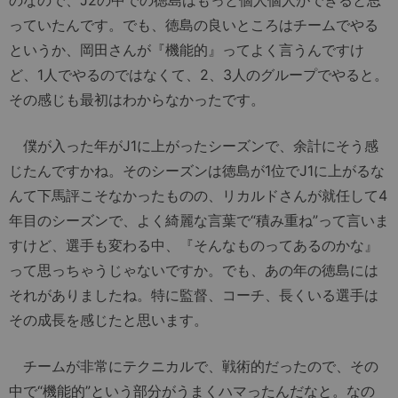
のなので、J2の中での徳島はもっと個人個人ができると思
っていたんです。でも、徳島の良いところはチームでやる
というか、岡田さんが『機能的』ってよく言うんですけ
ど、1人でやるのではなくて、2、3人のグループでやると。
その感じも最初はわからなかったです。
僕が入った年がJ1に上がったシーズンで、余計にそう感
じたんですかね。そのシーズンは徳島が1位でJ1に上がるな
んて下馬評こそなかったものの、リカルドさんが就任して4
年目のシーズンで、よく綺麗な言葉で“積み重ね”って言いま
すけど、選手も変わる中、『そんなものってあるのかな』
って思っちゃうじゃないですか。でも、あの年の徳島には
それがありましたね。特に監督、コーチ、長くいる選手は
その成長を感じたと思います。
チームが非常にテクニカルで、戦術的だったので、その
中で“機能的”という部分がうまくハマったんだなと。なの