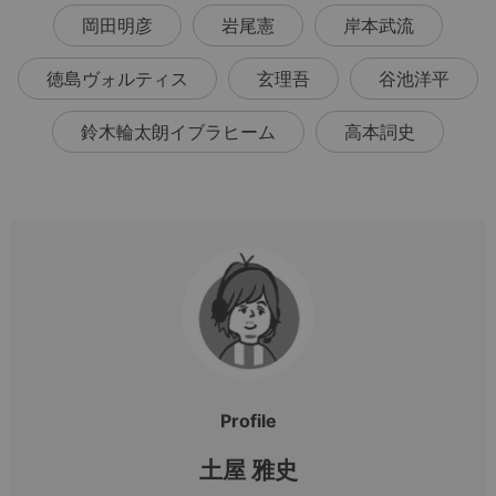
岡田明彦
岩尾憲
岸本武流
徳島ヴォルティス
玄理吾
谷池洋平
鈴木輪太朗イブラヒーム
高本詞史
Profile
土屋 雅史