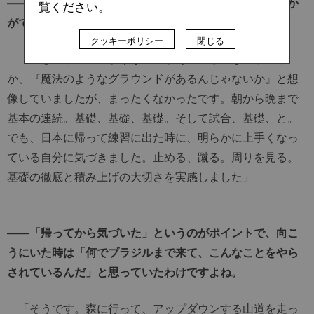
――憧れ続けて、実際に辿り着いたブラジルは率直にいか
覧ください。
がでしたか？
クッキーポリシー
閉じる
「『きっと魔法のような練習があるんじゃないか』と
か、『魔法のようなグラウンドがあるんじゃないか』と想
像していましたが、まったくなかったです。朝から晩まで
基本の連続。基礎、基礎、基礎。そして試合、基礎、と。
でも、日本に帰って練習に出た時に、明らかに上手くなっ
ている自分に気づきました。止める、蹴る。周りを見る。
基礎の徹底と積み上げの大切さを実感しました」
――「帰ってから気づいた」というのがポイントで、向こ
うにいた時は「何でブラジルまで来て、こんなことをやら
されているんだ」と思っていたわけですよね。
「そうです。森に行って、アップダウンする山道を走っ