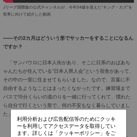
Jリーグ国際版の公式チャンネルが、今年54歳を迎えた“キング・カズ”を
世界に向けて紹介した動画
――その2カ月はどういう形でサッカーをすることになるん
ですか？
「サンパウロに日本人街があり、そこに日系のおばあち
ゃんたちが住んでいる“日本人県人会”という宿舎があって、
その中の一室に住ませてもらいました。なので、言葉に不
自由するようなことはまったくなかったです。練習場まで
バスで15分くらいの道のりを一緒に行ってくれて、慣れた
ら自分で行くという形で、何の不安もなく暮らしていまし
た」
利用分析および広告配信等のためにクッキ
ーを利用してアクセスデータを取得してい
ます。詳しくは「クッキーポリシー」をご