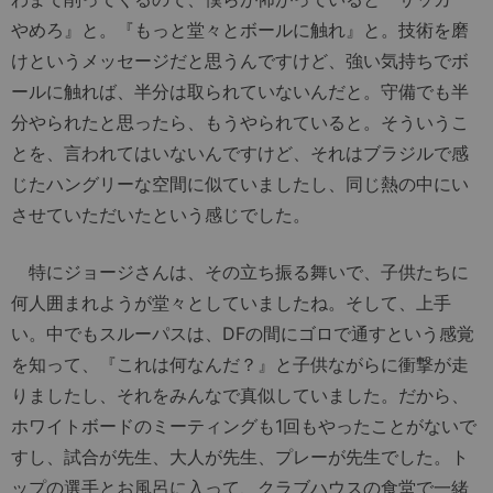
やめろ』と。『もっと堂々とボールに触れ』と。技術を磨
けというメッセージだと思うんですけど、強い気持ちでボ
ールに触れば、半分は取られていないんだと。守備でも半
分やられたと思ったら、もうやられていると。そういうこ
とを、言われてはいないんですけど、それはブラジルで感
じたハングリーな空間に似ていましたし、同じ熱の中にい
させていただいたという感じでした。
特にジョージさんは、その立ち振る舞いで、子供たちに
何人囲まれようが堂々としていましたね。そして、上手
い。中でもスルーパスは、DFの間にゴロで通すという感覚
を知って、『これは何なんだ？』と子供ながらに衝撃が走
りましたし、それをみんなで真似していました。だから、
ホワイトボードのミーティングも1回もやったことがないで
すし、試合が先生、大人が先生、プレーが先生でした。ト
ップの選手とお風呂に入って、クラブハウスの食堂で一緒