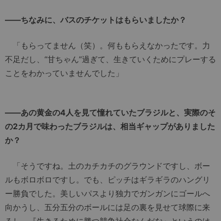
――ちなみに、バスのチケットはもらいましたか？
「もらってません（笑）。何ももらえなかったです。力
不足だし、“甘ちゃん”過ぎて、生きていくためにプレーする
ことをわかっていませんでした」
――あの黄金の4人を見て憧れていたブラジルと、実際のそ
の2カ月で味わったブラジルは、相当ギャップがありました
か？
「そうですね。土のカチカチのグラウンドですし、ボー
ルもボロボロですし。でも、ピッチはギラギラのハングリ
ー勝負でした。美しいパスより独力でガンガンにゴールへ
向かうし、五分五分のボールには足の裏を見せて球際に来
るし、『生きるために勝つ競争社会なんだな』というのは