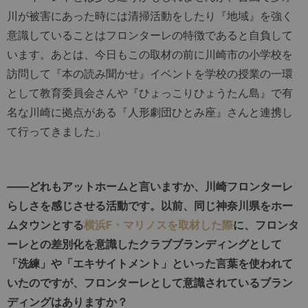
川が被害にあった時には清掃活動をしたり『地域』を強く
意識していることはフロンターレの特徴であると自負して
います。あとは、今日もこの取材の前に川崎市の小学校を
訪問して『本の読み聞かせ』イベントを学校の授業の一環
として教育委員会さんや『ひょっこりひょうたん島』で有
名な川崎に拠点がある『人形劇団ひとみ座』さんと連携し
て行ってきました」
――どれもアットホームと言いますか、川崎フロンターレ
らしさを感じさせる活動です。以前、同じ神奈川県をホー
ムタウンとする
横浜F・マリノスを取材した際
に、フロンタ
ーレとの差別化を意識したクラブブランディングとして
「洗練」や「エキサイトメント」といった言葉を使われて
いたのですが、フロンターレとして意識されているブラン
ディングはありますか？