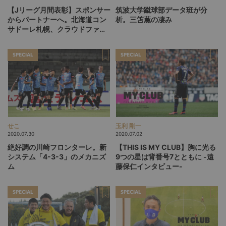
【Jリーグ月間表彰】スポンサー
筑波大学蹴球部データ班が分
からパートナーへ。北海道コン
析。三笘薫の凄み
サドーレ札幌、クラウドファン
ディング達成率1870％の要因
SPECIAL
SPECIAL
せこ
玉利 剛一
2020.07.30
2020.07.02
絶好調の川崎フロンターレ。新
【THIS IS MY CLUB】胸に光る
システム「4-3-3」のメカニズ
9つの星は背番号7とともに -遠
ム
藤保仁インタビュー-
SPECIAL
SPECIAL