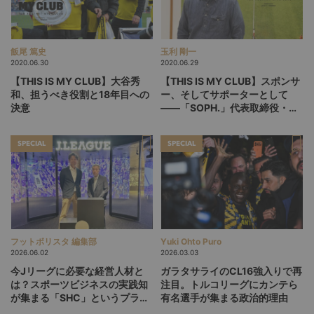
飯尾 篤史
玉利 剛一
2020.06.30
2020.06.29
【THIS IS MY CLUB】大谷秀
【THIS IS MY CLUB】スポンサ
和、担うべき役割と18年目への
ー、そしてサポーターとして
決意
――「SOPH.」代表取締役・清
永浩文インタビュー
SPECIAL
SPECIAL
フットボリスタ 編集部
Yuki Ohto Puro
2026.06.02
2026.03.03
今Jリーグに必要な経営人材と
ガラタサライのCL16強入りで再
は？スポーツビジネスの実践知
注目。トルコリーグにカンテら
が集まる「SHC」というプラッ
有名選手が集まる政治的理由
トフォーム