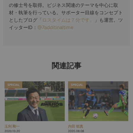
の修士号を取得。ビジネス関連のテーマを中心に取
材・執筆を行っている。サポーター目線をコンセプト
としたブログ「
ロスタイムは７分です。
」も運営。ツ
イッターID：
@7additinaltime
関連記事
SPECIAL
SPECIAL
玉利 剛一
内田 郁真
2020.10.20
2020.09.08