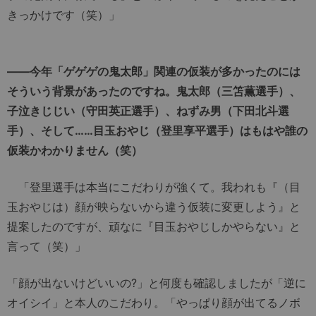
きっかけです（笑）」
――今年「ゲゲゲの鬼太郎」関連の仮装が多かったのには
そういう背景があったのですね。鬼太郎（三笘薫選手）、
子泣きじじい（守田英正選手）、ねずみ男（下田北斗選
手）、そして……目玉おやじ（登里享平選手）はもはや誰の
仮装かわかりません（笑）
「登里選手は本当にこだわりが強くて。我われも『（目
玉おやじは）顔が映らないから違う仮装に変更しよう』と
提案したのですが、頑なに『目玉おやじしかやらない』と
言って（笑）」
「顔が出ないけどいいの?」と何度も確認しましたが「逆に
オイシイ」と本人のこだわり。「やっぱり顔が出てるノボ