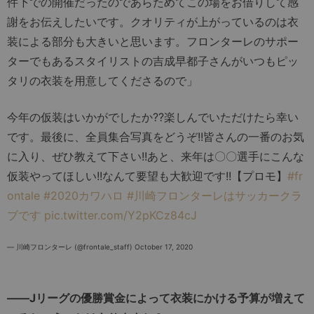
件下での開催だったのであらためてこの場をお借りして感
謝をお伝えしたいです。クオリティが上がっているのは衣
装による部分も大きいと思います。フロンターレのサポー
ターでもあるスタイリストの吉成早都子さんがいつもピッ
タリの衣装を用意してくださるので」
今年の仮装はいかがでしたか??楽しんでいただけたら幸い
です。最後に、全員集合写真をどうぞ!!皆さんの一番のお気
に入り、ぜひ教えて下さい!!あと、来年は〇〇選手にこんな
仮装やってほしい!!なんて要望も大歓迎です!!【プロモ】
#fr
ontale
#2020カワハロ
#川崎フロンターレはサッカークラ
ブです
pic.twitter.com/Y2pKCz84cJ
— 川崎フロンターレ (@frontale_staff)
October 17, 2020
――Jリーグの優勝賞金によって衣装にかける予算が増えて