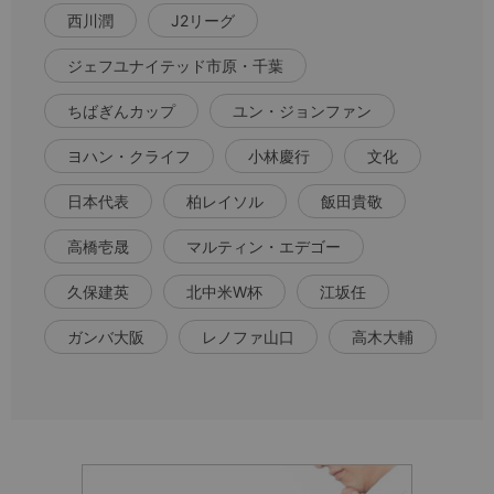
西川潤
J2リーグ
ジェフユナイテッド市原・千葉
ちばぎんカップ
ユン・ジョンファン
ヨハン・クライフ
小林慶行
文化
日本代表
柏レイソル
飯田貴敬
高橋壱晟
マルティン・エデゴー
久保建英
北中米W杯
江坂任
ガンバ大阪
レノファ山口
高木大輔