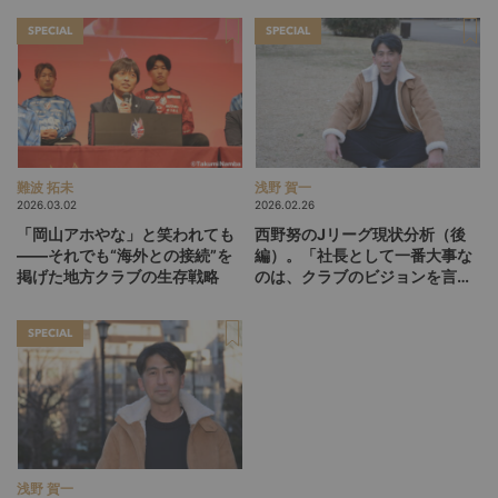
SPECIAL
SPECIAL
難波 拓未
浅野 賀一
2026.03.02
2026.02.26
「岡山アホやな」と笑われても
西野努のJリーグ現状分析（後
――それでも“海外との接続”を
編）。「社長として一番大事な
掲げた地方クラブの生存戦略
のは、クラブのビジョンを言語
化して掲げ続けること」
SPECIAL
浅野 賀一