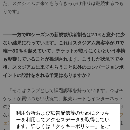
た、スタジアムに来てもらうきっかけ作りは継続するつも
りです」
――一方で昨シーズンの新規観戦者割合は2.1%と意外に少
ない結果になっています。これはスタジアム集客率がJ1で
唯一80％を越えていて、チケットが取りにくいという事情
も影響していることが推測されます。こうした状況下で今
後、スタジアムに来てもらうこと以外のコンバージョンポ
イントの設計をされる予定はありますか？
「そこはクラブとして課題認識を持っています。今はチ
ケットが買いづらい状況で、販売ルートもインターネット
のみとなっています。そうしたスタジアムに来場いただけ
利用分析および広告配信等のためにクッキ
ない方の受け皿としては今年から『
FRO CAFÉ（フロカフ
ーを利用してアクセスデータを取得してい
ェ）
』
を試合観戦できる場所としてオープンしました。ま
ます。詳しくは「クッキーポリシー」をご