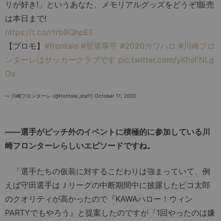
リが好き!」というあなた、メモリアルグッズをどうぞ!販売
は本日まで!
https://t.co/rtrb8QhpEE
【プロモ】
#frontale
#登里享平
#2020カワハロ
#川崎フロ
ンターレはサッカークラブです
pic.twitter.com/yKhsFNLg
Oa
— 川崎フロンターレ (@frontale_staff)
October 11, 2020
――選手がピッチ外のイベントに積極的に参加している川
崎フロンターレらしいエピソードですね。
「選手たちの仮装に対するこだわりは強まっていて、例
えば守田選手はＪリーグの中断期間中に披露したピコ太郎
のクオリティが高かったので『KAWAハロー！ウィン
PARTYでもやろう』と提案したのですが『1回やったのは嫌