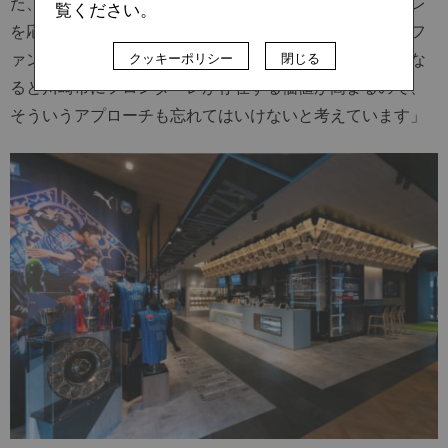
た、試合観戦以外のコンバージョンとしてはフロンターレ
覧ください。
を応援してくれる『サポートショップ』の飲食店などにフ
ァン・サポーターが自然と遊びに行ってもらえるようにな
クッキーポリシー
閉じる
ると川崎市にフロンターレが存在する価値が高まるので、
そういうアプローチも忘れてはいけないと考えています」