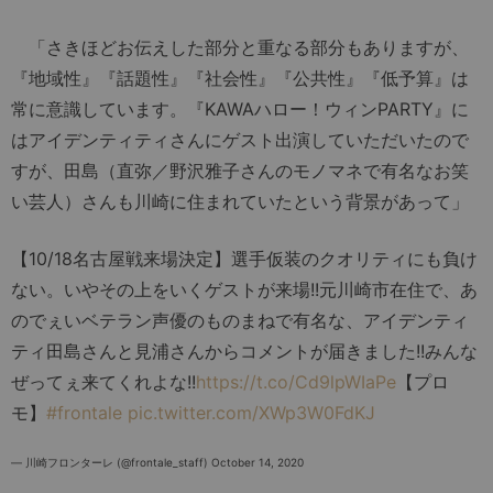
「さきほどお伝えした部分と重なる部分もありますが、
『地域性』『話題性』『社会性』『公共性』『低予算』は
常に意識しています。『KAWAハロー！ウィンPARTY』に
はアイデンティティさんにゲスト出演していただいたので
すが、田島（直弥／野沢雅子さんのモノマネで有名なお笑
い芸人）さんも川崎に住まれていたという背景があって」
【10/18名古屋戦来場決定】選手仮装のクオリティにも負け
ない。いやその上をいくゲストが来場!!元川崎市在住で、あ
のでぇいベテラン声優のものまねで有名な、アイデンティ
ティ田島さんと見浦さんからコメントが届きました!!みんな
ぜってぇ来てくれよな!!
https://t.co/Cd9lpWIaPe
【プロ
モ】
#frontale
pic.twitter.com/XWp3W0FdKJ
— 川崎フロンターレ (@frontale_staff)
October 14, 2020