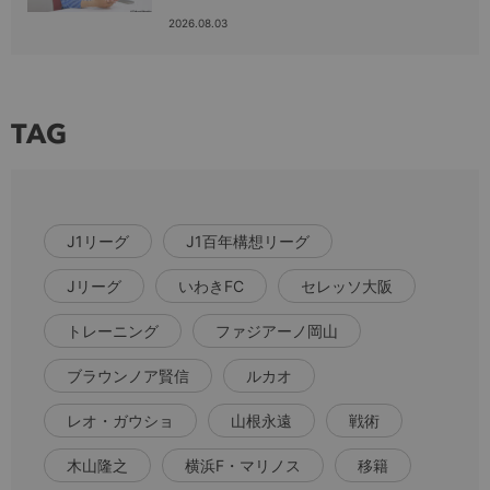
2026.08.03
TAG
J1リーグ
J1百年構想リーグ
Jリーグ
いわきFC
セレッソ大阪
トレーニング
ファジアーノ岡山
ブラウンノア賢信
ルカオ
レオ・ガウショ
山根永遠
戦術
木山隆之
横浜F・マリノス
移籍