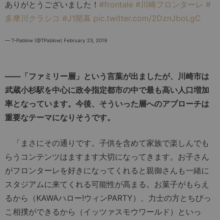
ありがとうございました！
#frontale
#川崎フロンターレ
#
多摩川クラシコ
#J1開幕
pic.twitter.com/2DznJboLgC
— T-Pablow (@TPablow)
February 23, 2019
――「ファミリー層」という言葉が出ましたが、川崎市は
武蔵小杉駅を中心に政令指定都市の中で最も高い人口増加
率となっています。今後、そういった層へのアプローチは
重要なテーマになりそうです。
「まさにその通りです。子供を含めて家族で楽しんでも
らうコンテンツはますます大切になってきます。お子さん
がフロンターレを好きになってくれると親御さんも一緒に
スタジアムに来てくれる可能性が高まる。お菓子がもらえ
るから（KAWAハロー!ウィンPARTY）、力士の方とちびっ
こ相撲ができるから（イッツァスモウワールド）といっ