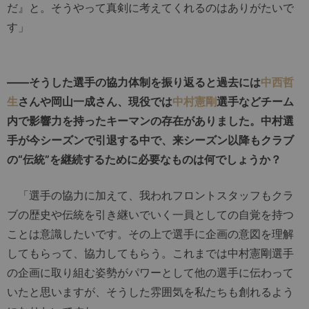
だ』と。そうやって真剣に考えてくれるのはありがたいで
す」
――そうした選手の協力体制を振り返ると過去には
中西哲
生
さんや岡山一成さん、現役では
中村憲剛
選手などチーム
内で影響力を持ったキーマンの存在がありました。中村選
手が今シーズンで引退する中で、来シーズン以降もクラブ
の“伝統”を継続するために必要なものは何でしょうか？
「選手の協力に加えて、我われフロントスタッフもクラ
ブの歴史や伝統を引き継いでいく一員としての自覚を持つ
ことは意識したいです。その上で選手に企画の意図を理解
してもらって、協力してもらう。これまでは中村憲剛選手
の企画に取り組む姿勢がパワーとして他の選手に伝わって
いたと思いますが、そうした雰囲気を私たちも創れるよう