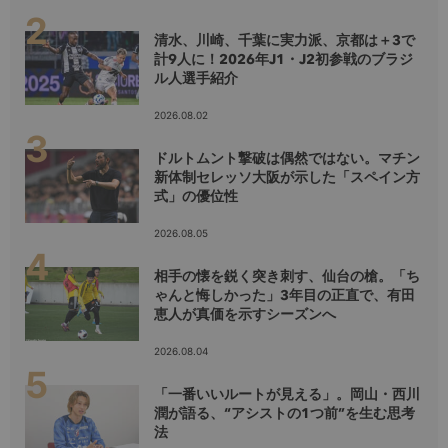
清水、川崎、千葉に実力派、京都は＋3で
計9人に！2026年J1・J2初参戦のブラジ
ル人選手紹介
2026.08.02
ドルトムント撃破は偶然ではない。マチン
新体制セレッソ大阪が示した「スペイン方
式」の優位性
2026.08.05
相手の懐を鋭く突き刺す、仙台の槍。「ち
ゃんと悔しかった」3年目の正直で、有田
恵人が真価を示すシーズンへ
2026.08.04
「一番いいルートが見える」。岡山・西川
潤が語る、“アシストの1つ前”を生む思考
法