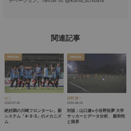
チベーション。Twitter id: @ikuma_uchida18
関連記事
SPECIAL
SPECIAL
せこ
浅野 賀一
2020.07.30
2020.06.23
絶好調の川崎フロンターレ。新
対談：山口遼×小谷野拓夢 大学
システム「4-3-3」のメカニズ
サッカーとデータ分析、 親和性
ム
と限界