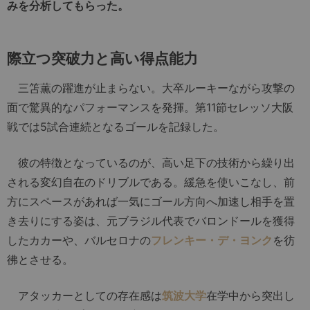
みを分析してもらった。
際立つ突破力と高い得点能力
三笘薫の躍進が止まらない。大卒ルーキーながら攻撃の
面で驚異的なパフォーマンスを発揮。第11節セレッソ大阪
戦では5試合連続となるゴールを記録した。
彼の特徴となっているのが、高い足下の技術から繰り出
される変幻自在のドリブルである。緩急を使いこなし、前
方にスペースがあれば一気にゴール方向へ加速し相手を置
き去りにする姿は、元ブラジル代表でバロンドールを獲得
したカカーや、バルセロナの
フレンキー・デ・ヨンク
を彷
彿とさせる。
アタッカーとしての存在感は
筑波大学
在学中から突出し