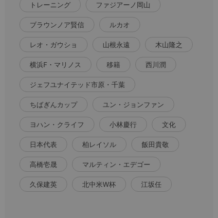
トレーニング
ファジアーノ岡山
ブラウンノア賢信
ルカオ
レオ・ガウショ
山根永遠
木山隆之
横浜F・マリノス
移籍
西川潤
ジェフユナイテッド市原・千葉
ちばぎんカップ
ユン・ジョンファン
ヨハン・クライフ
小林慶行
文化
日本代表
柏レイソル
飯田貴敬
高橋壱晟
マルティン・エデゴー
久保建英
北中米W杯
江坂任