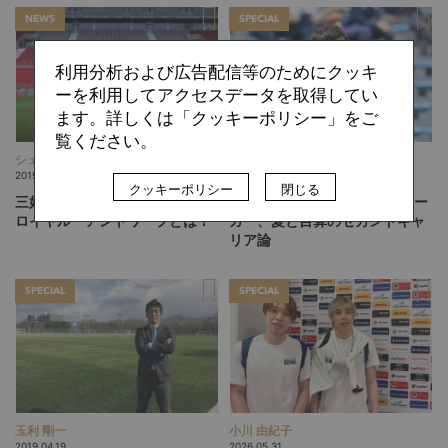
NEWS
SPECIAL
利用分析および広告配信等のためにクッキ
ーを利用してアクセスデータを取得してい
ます。詳しくは「クッキーポリシー」をご
覧ください。
シェフケンゴ
玉利 剛一
2019.08.22
2019.06.03
クッキーポリシー
閉じる
三好康児が移籍したベルギーの
外池大亮はどこへいく
元Ｊリー
ロイヤル・アントワープとは？
ガー、愛と目算のセカンドキャ
リア論
SPECIAL
SPECIAL
玉利 剛一
小川 由紀子
2019.04.19
2026.05.31