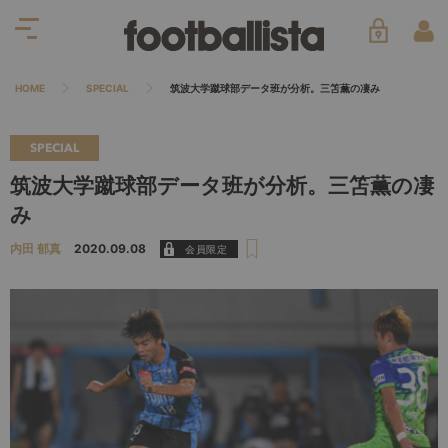
HOME
SPECIAL
筑波大学蹴球部データ班が分析。三笘薫の凄み
SPECIAL
筑波大学蹴球部データ班が分析。三笘薫の凄
み
内田 郁真
2020.09.08