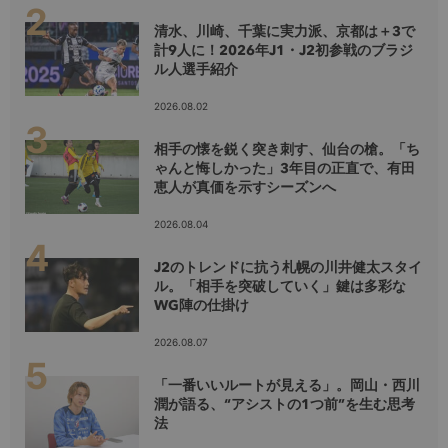
清水、川崎、千葉に実力派、京都は＋3で
計9人に！2026年J1・J2初参戦のブラジ
ル人選手紹介
2026.08.02
相手の懐を鋭く突き刺す、仙台の槍。「ち
ゃんと悔しかった」3年目の正直で、有田
恵人が真価を示すシーズンへ
2026.08.04
J2のトレンドに抗う札幌の川井健太スタイ
ル。「相手を突破していく」鍵は多彩な
WG陣の仕掛け
2026.08.07
「一番いいルートが見える」。岡山・西川
潤が語る、“アシストの1つ前”を生む思考
法