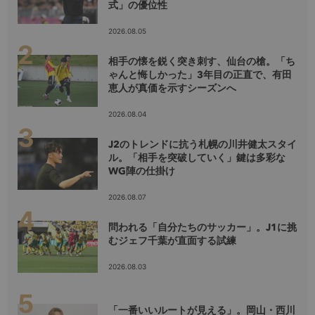
式」の優位性
2026.08.05
相手の懐を鋭く突き刺す、仙台の槍。「ち
ゃんと悔しかった」3年目の正直で、有田
恵人が真価を示すシーズンへ
2026.08.04
J2のトレンドに抗う札幌の川井健太スタイ
ル。「相手を突破していく」鍵は多彩な
WG陣の仕掛け
2026.08.07
問われる「自分たちのサッカー」。J1に挑
むジェフ千葉が直面する試練
2026.08.03
「一番いいルートが見える」。岡山・西川