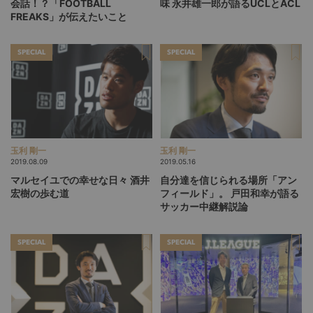
会話！？「FOOTBALL
味
永井雄一郎が語るUCLとACL
FREAKS」が伝えたいこと
SPECIAL
SPECIAL
玉利 剛一
玉利 剛一
2019.08.09
2019.05.16
マルセイユでの幸せな日々
酒井
自分達を信じられる場所「アン
宏樹の歩む道
フィールド」。 戸田和幸が語る
サッカー中継解説論
SPECIAL
SPECIAL