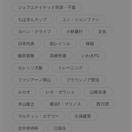
ジェフユナイテッド市原・千葉
ちばぎんカップ
ユン・ジョンファン
ヨハン・クライフ
小林慶行
文化
日本代表
柏レイソル
移籍
飯田貴敬
高橋壱晟
いわきFC
セレッソ大阪
トレーニング
ファジアーノ岡山
ブラウンノア賢信
ルカオ
レオ・ガウショ
山根永遠
木山隆之
横浜F・マリノス
西川潤
マルティン・エデゴー
久保建英
北中米W杯
江坂任