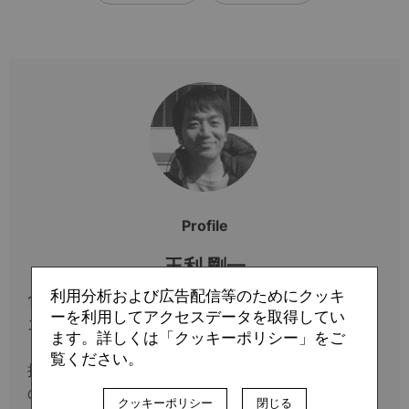
Profile
玉利 剛一
利用分析および広告配信等のためにクッキ
1984年生まれ、大阪府出身。関西学院大学卒業後、
ーを利用してアクセスデータを取得してい
スカパーJSAT株式会社入社。コンテンツプロモーシ
ます。詳しくは「クッキーポリシー」をご
ョンやＪリーグオンデマンドアプリの開発・運用等を
覧ください。
担当。その後、筑波大学大学院でスポーツ社会学領域
の修士号を取得。ビジネス関連のテーマを中心に取
クッキーポリシー
閉じる