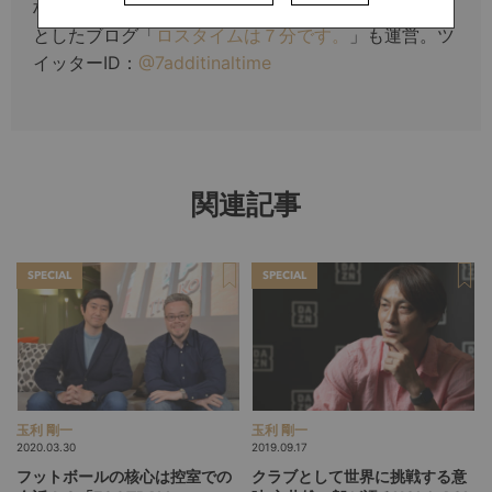
材・執筆を行っている。サポーター目線をコンセプト
としたブログ「
ロスタイムは７分です。
」も運営。ツ
イッターID：
@7additinaltime
関連記事
SPECIAL
SPECIAL
玉利 剛一
玉利 剛一
2020.03.30
2019.09.17
フットボールの核心は控室での
クラブとして世界に挑戦する意