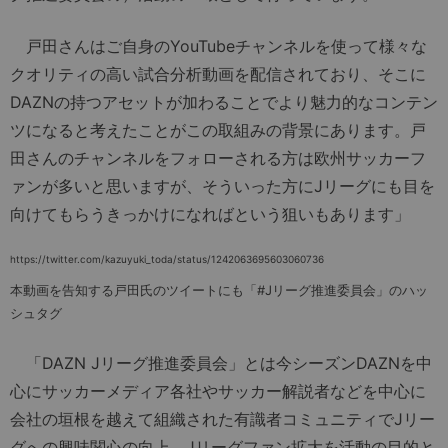
戸田さんはご自身のYouTubeチャンネルを使って様々な
クオリティの高い試合分析動画を配信されており、そこに
DAZNの持つアセットが加わることでより魅力的なコンテン
ツになると考えたことがこの取組みの背景にあります。戸
田さんのチャンネルをフォローされる方は欧州サッカーフ
ァンが多いと思いますが、そういった方にJリーグにも目を
向けてもらうきっかけになればという狙いもあります」
https://twitter.com/kazuyuki_toda/status/1242063695603060736
本動画を告知する戸田氏のツイートにも「#Jリーグ推進委員会」のハッ
シュタグ
「DAZN Jリーグ推進委員会」とは今シーズンDAZNを中
心にサッカーメディア各社やサッカー解説者などを中心に
会社の垣根を越えて組織された有識者コミュニティでJリー
グへの興味関心の向上、Jリーグファン拡大を活動の目的と