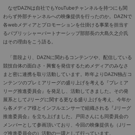
なぜDAZNは自社でもYouTubeチャンネルを持つにも関
わらず外部チャンネルへの映像提供を行ったのか。DAZNで
各webメディアとプロモーションを仕掛ける事業を担当す
るパブリッシャーパートナーシップ部部長の大島久之介氏
はその理由をこう語る。
「普段より、DAZNに関わるコンテンツや、配信している
競技自体の面白さ・興奮を発信するためメディアのみなさ
まと密に連携を取り活動しています。昨年よりDAZN独占コ
ンテンツのプレミアリーグの盛り上げを考える『プレミア
リーグ推進委員会』を発足し、活動してきました。その発
展系としてJリーグに関する更なる盛り上げを考え、今年か
ら各メディア様とインフルエンサーで組織される『Jリーグ
推進委員会』を立ち上げました。戸田さんにも同委員会の
メンバーとして参画頂いており、今回の映像提供も（Jリー
グ推進委員会の）活動の一環として行っています。