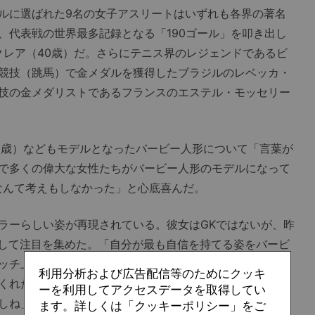
ルに選ばれた9名の女子アスリートはいずれも各界の著名
、代表戦の世界最多記録となる「190ゴール」を叩き出し
クレア（40歳）だ。さらにテニス界のレジェンドであるビ
競技（跳馬）で金メダルを獲得したブラジルのレベッカ・
技の金メダリストであるフランスのエステル・モッセリー
歳）などもモデルとなったバービー人形について「言葉が
で多くの偉大な女性たちがバービー人形のモデルになって
なんて考えもしなかった」と心底喜んだ。
ーらしい姿が再現されている。彼女はGKではないが、昨
して注目を集めた。「自分が最も自信を持てる姿をバービ
ッチ上でプレーしている時。子どもたちにポジティブな影
利用分析および広告配信等のためにクッキ
くれたら特別なこと。ちゃんと私のバブルブレイド（髪
ーを利用してアクセスデータを取得してい
しね」
ます。詳しくは「クッキーポリシー」をご