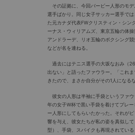
その証拠に、今回バービー人形のモデ
選手ばかり。同じ女子サッカー選手では
た元カナダ代表FWクリスティン・シン
ーナス・ウィリアムズ、東京五輪の体操
アンドラーデ、リオ五輪のボクシング競
などが名を連ねる。
過去にはテニス選手の大坂なおみ（26
出ない」と語ったファウラー。「これま
きたので、まさか自分がその1人になる
彼女の人形は半袖に手袋というファウラ
年の女子W杯で黒い手袋を着けてプレー
ー人形にしてもらいたかった。それがピ
響を与え、彼女たちが私の姿を真似して
型）、手袋、スパイクも再現されている