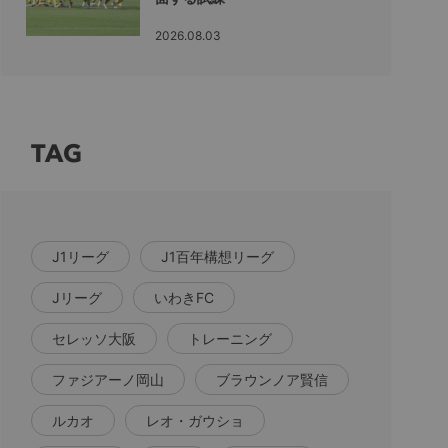
2026.08.03
TAG
J1リーグ
J1百年構想リーグ
Jリーグ
いわきFC
セレッソ大阪
トレーニング
ファジアーノ岡山
ブラウンノア賢信
ルカオ
レオ・ガウショ