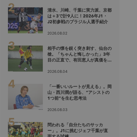
清水、川崎、千葉に実力派、京都
は＋3で計9人に！2026年J1・
J2初参戦のブラジル人選手紹介
2026.08.02
相手の懐を鋭く突き刺す、仙台の
槍。「ちゃんと悔しかった」3年
目の正直で、有田恵人が真価を示
すシーズンへ
2026.08.04
「一番いいルートが見える」。岡
山・西川潤が語る、“アシストの
1つ前”を生む思考法
2026.08.03
問われる「自分たちのサッカ
ー」。J1に挑むジェフ千葉が直
面する試練