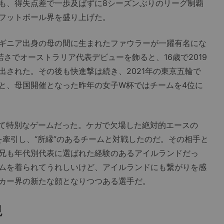
も、得失点差で一歩及ばずに8シーズンぶりのリーグ制覇
フットボール界を盛り上げた。
ギニア出身の母の間に生まれたファウラーが一躍有名にな
の若さでオーストラリア代表デビューを飾ると、16歳で2019
出された。その後も快進撃は続き、2021年の東京五輪で
と、母国開催となった昨年の女子W杯ではチームを4位に
て特別なゲームだった。ケガで欠場した絶対的エースの
を牽引し、“所縁”のあるチームと対戦したのだ。その相手と
兄も年代別代表に選ばれた経験のあるアイルランドだっ
ムを着られてうれしいけど、アイルランドにも繋がりを感
カー界の新たな顔となりつつある選手だ。
現