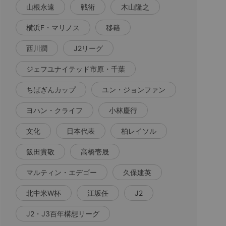
山根永遠
戦術
木山隆之
横浜F・マリノス
移籍
西川潤
J2リーグ
ジェフユナイテッド市原・千葉
ちばぎんカップ
ユン・ジョンファン
ヨハン・クライフ
小林慶行
文化
日本代表
柏レイソル
飯田貴敬
高橋壱晟
マルティン・エデゴー
久保建英
北中米W杯
江坂任
J2
J2・J3百年構想リーグ