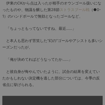
伊東のCKから点は入ったが相手のオウンゴール扱いにな
ったものや、物議を醸した第28節
ストラスブール戦
（●0-
1）のハンドボールで無効となったゴールなど、
「ちょっともってないですね、最近……」
と本人も思わず苦笑した“幻の”ゴールやアシストも多いシ
ーズンだったが、
「俺が決めてればどうなってたか……」
と彼自身が悔やんでいたように、試合の結果を変えてい
たかもしれない決定機を逃した部分については、今季の反
省点に挙げられる。