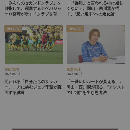
「みんなのセカンドクラブ」を
「『器用』と言われるのは嬉し
目指して。躍進するテゲバジャ
くない」。岡山・西川潤が描
ーロ宮崎が示す「クラブを育て
く、"恐い選手"への進化論
る」という価値観
SPECIAL
SPECIAL
西部 謙司
難波 拓未
2026.08.03
2026.08.03
問われる「自分たちのサッカ
「一番いいルートが見える」。
ー」。J1に挑むジェフ千葉が直
岡山・西川潤が語る、“アシスト
面する試練
の1つ前”を生む思考法