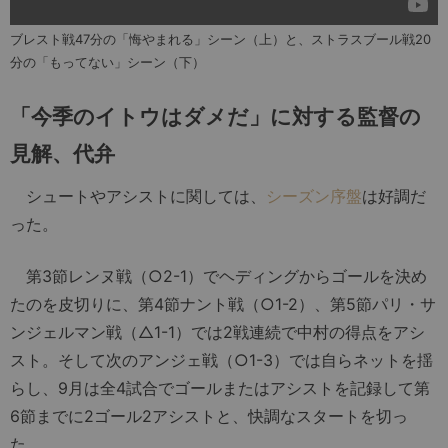
ブレスト戦47分の「悔やまれる」シーン（上）と、ストラスブール戦20
分の「もってない」シーン（下）
「今季のイトウはダメだ」に対する監督の
見解、代弁
シュートやアシストに関しては、
シーズン序盤
は好調だ
った。
第3節レンヌ戦（○2-1）でヘディングからゴールを決め
たのを皮切りに、第4節ナント戦（○1-2）、第5節パリ・サ
ンジェルマン戦（△1-1）では2戦連続で中村の得点をアシ
スト。そして次のアンジェ戦（○1-3）では自らネットを揺
らし、9月は全4試合でゴールまたはアシストを記録して第
6節までに2ゴール2アシストと、快調なスタートを切っ
た。