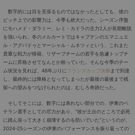
数字的には目を見張るものではなかったとしても、彼の
ピッチ上での影響力は、今季も絶大だった。シーズン序盤
にモハメド・ダラミー、レミ・カドラの主力2人が長期離脱
を強いられ、冬のメルカートではキャプテンのエマニュエ
ル・アグバドゥとマーシャル・ムネツィという、これまた
貴重な戦力が移籍。リザーブチームの若手を急遽トップチ
ームに昇格させてなんとか賄っていた。そんな今季のチー
ム状況を見れば、48年ぶりに
フランスカップ決勝
まで到達
し、最終的には降格となってしまったが最後の最後まで残
留への望みをつなげられたのは、むしろ奇跡だった。
そしてそこには、数字には表れない部分での、伊東のベ
テラン選手としての尽力があり、“彼が土台のところで必死
に踏ん張って大きく崩壊するのを防いでいた”というのが、
2024-25シーズンの伊東のパフォーマンスを振り返っての