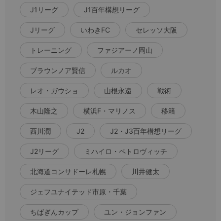
J1リーグ
J1百年構想リーグ
Jリーグ
いわきFC
セレッソ大阪
トレーニング
ファジアーノ岡山
ブラウンノア賢信
ルカオ
レオ・ガウショ
山根永遠
戦術
木山隆之
横浜F・マリノス
移籍
西川潤
J2
J2・J3百年構想リーグ
J2リーグ
ミハイロ・ペトロヴィッチ
北海道コンサドーレ札幌
川井健太
ジェフユナイテッド市原・千葉
ちばぎんカップ
ユン・ジョンファン