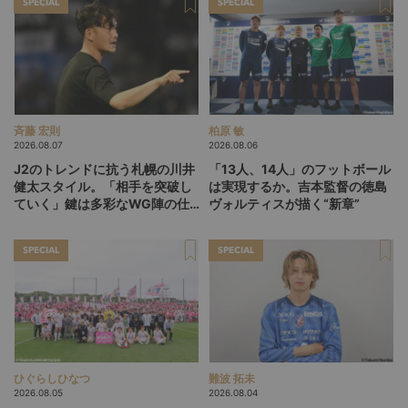
SPECIAL
SPECIAL
斉藤 宏則
柏原 敏
2026.08.07
2026.08.06
J2のトレンドに抗う札幌の川井
「13人、14人」のフットボール
健太スタイル。「相手を突破し
は実現するか。吉本監督の徳島
ていく」鍵は多彩なWG陣の仕
ヴォルティスが描く“新章”
掛け
SPECIAL
SPECIAL
ひぐらしひなつ
難波 拓未
2026.08.05
2026.08.04