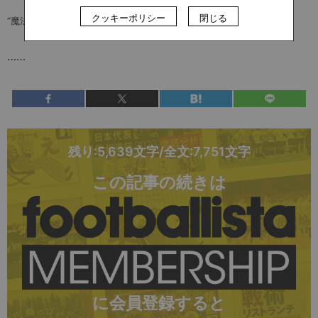
クッキーポリシー
閉じる
“魔法”のような2024-25シーズンのプレー集
……
残り:5,639文字/全文:7,751文字
この記事の続きは
に会員登録すると