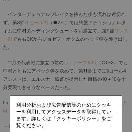
インターナショナルブレイクを挟んだ後も流れは途切れ
ず、第8節
オセール戦
（●2-1）では終盤アディショナルタ
イムに中村のヘディングシュートをお膳立て。第9節
ブレス
ト戦
でも右CKからジョゼフ・オクムのヘッド弾を導き出し
た。
11月の代表戦に旅立つ前の
ル・アーブル戦
（○0-3）でも
中村とともにアベック弾を決めて、第11節までに3ゴール4
アシストは、エルスナー監督が提示した目標の10＋10を十
分実現できそうなペースだった。
La magie de Junya Ito
pic.twitter.com/eEWuKfFL9
利用分析および広告配信等のためにクッキ
M
ーを利用してアクセスデータを取得してい
ます。詳しくは「クッキーポリシー」をご
覧ください。
— Ligue 1 McDonald's (@Ligue1)
July 2, 2025