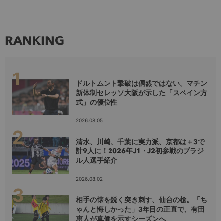
RANKING
ドルトムント撃破は偶然ではない。マチン
新体制セレッソ大阪が示した「スペイン方
式」の優位性
2026.08.05
清水、川崎、千葉に実力派、京都は＋3で
計9人に！2026年J1・J2初参戦のブラジ
ル人選手紹介
2026.08.02
相手の懐を鋭く突き刺す、仙台の槍。「ち
ゃんと悔しかった」3年目の正直で、有田
恵人が真価を示すシーズンへ