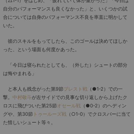
（△1-1）をはじめ、「疲れていて体が重かった」「今日は
自分のパフォーマンスも良くなかった」と、いくつかの試
合については自身のパフォーマンス不良を率直に明かして
いた。
彼のスキルをもってしたら、このゴールは決めてほしか
った、という場面も何度かあった。
「今日は寝られたとしても、（外した）シュートの部分
は悔やまれる」
と本人も残念がった第9節
ブレスト戦
（●1-2）での一
撃。
中村敬斗
が左サイドでの見事な切り返しから上げたク
ロスに飛びついた第25節
オセール戦
（●0-2）のヘディン
グや、第30節
トゥールーズ戦
（○1-0）でクロスバーに当て
た惜しいシュート等々。