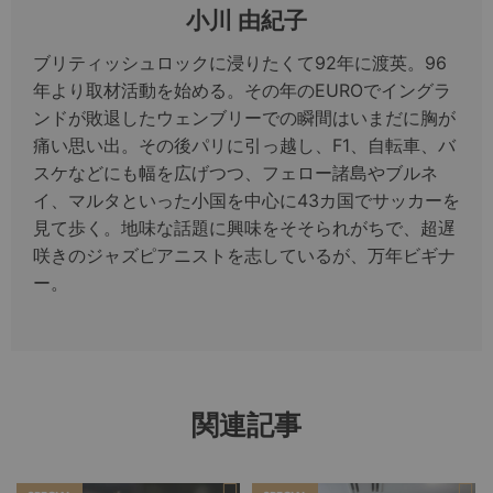
小川 由紀子
ブリティッシュロックに浸りたくて92年に渡英。96
年より取材活動を始める。その年のEUROでイングラ
ンドが敗退したウェンブリーでの瞬間はいまだに胸が
痛い思い出。その後パリに引っ越し、F1、自転車、バ
スケなどにも幅を広げつつ、フェロー諸島やブルネ
イ、マルタといった小国を中心に43カ国でサッカーを
見て歩く。地味な話題に興味をそそられがちで、超遅
咲きのジャズピアニストを志しているが、万年ビギナ
ー。
関連記事