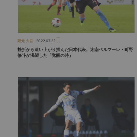
隈元 大吾
2022.07.22
挫折から這い上がり掴んだ日本代表。湘南ベルマーレ・町野
修斗が渇望した「覚醒の時」