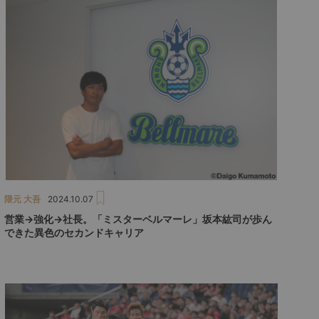
隈元 大吾
2024.10.07
営業→強化→社長。「ミスターベルマーレ」坂本紘司が歩ん
できた異色のセカンドキャリア