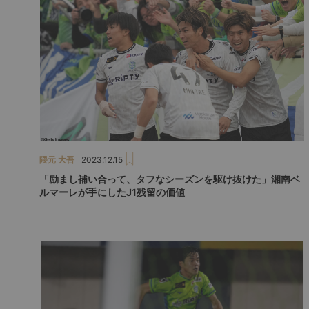
隈元 大吾
2023.12.15
「励まし補い合って、タフなシーズンを駆け抜けた」湘南ベ
ルマーレが手にしたJ1残留の価値