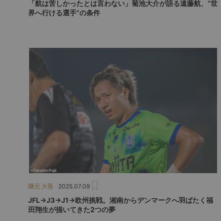
「航は苦しかったとは言わない」菊池大介が語る遠藤航、“世
界へ行ける選手”の条件
隈元 大吾
2025.07.09
JFL→J3→J1→欧州挑戦。湘南からデンマークへ羽ばたく福
田翔生が描いてきた2つの夢