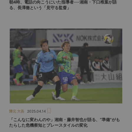
朝4時、電話の向こうにいた指導者──湘南・下口稚葉が語
る、長澤徹という「見守る監督」
隈元 大吾
2025.04.14
「こんなに変わんのや」湘南・藤井智也が語る、“準備”がも
たらした危機察知とプレースタイルの変化