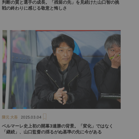
判断の質と選手の成長。「残留の先」を見続けた山口智の挑
戦の終わりに感じる敬意と悔しさ
隈元 大吾
2025.03.04
ベルマーレ史上初の開幕3連勝の背景。「変化」ではなく
「継続」、山口監督の揺るがぬ基準の先に今がある