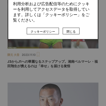
利用分析および広告配信等のためにクッキ
ーを利用してアクセスデータを取得してい
ます。詳しくは「クッキーポリシー」をご
覧ください。
クッキーポリシー
閉じる
隈元 大吾
2023.11.10
J3からJ1への華麗なるステップアップ。湘南ベルマーレ・福
田翔生が携えるのは「幸せ」を届ける覚悟