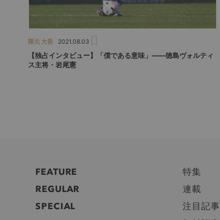
隈元 大吾
2021.08.03
【独占インタビュー】「僕である意味」――徳島ヴォルティ
ス主将・岩尾憲
FEATURE
特集
REGULAR
連載
SPECIAL
注目記事