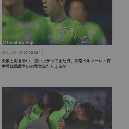
隈元 大吾
2022.09.30
失敗と向き合い、這い上がってきた男。湘南ベルマーレ・舘
幸希は残留争いの救世主たりえるか