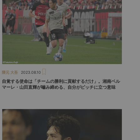
隈元 大吾
2023.08.10
自覚する使命は「チームの勝利に貢献するだけ」。湘南ベル
マーレ・山田直輝が嚙み締める、自分がピッチに立つ意味