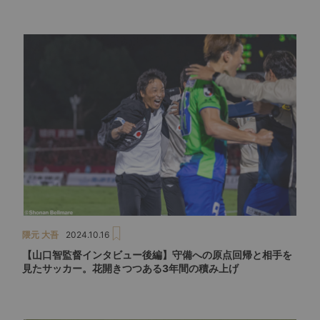
隈元 大吾
2024.10.16
【山口智監督インタビュー後編】守備への原点回帰と相手を
見たサッカー。花開きつつある3年間の積み上げ