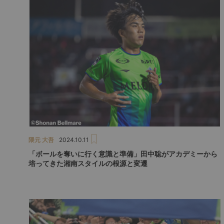
隈元 大吾
2024.10.11
「ボールを奪いに行く意識と準備」田中聡がアカデミーから
培ってきた湘南スタイルの根源と変遷