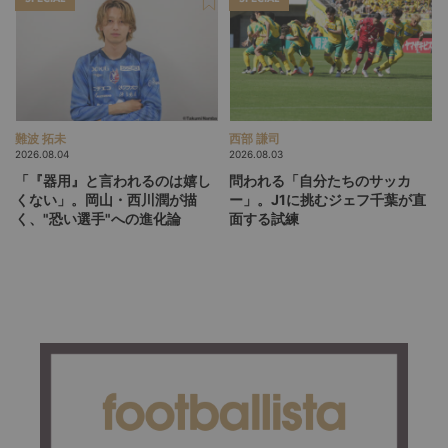
難波 拓未
西部 謙司
2026.08.04
2026.08.03
「『器用』と言われるのは嬉し
問われる「自分たちのサッカ
くない」。岡山・西川潤が描
ー」。J1に挑むジェフ千葉が直
く、"恐い選手"への進化論
面する試練