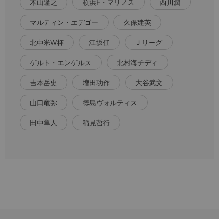
木山隆之
横浜F・マリノス
西川潤
マルティン・エデゴー
久保建英
北中米W杯
江坂任
Ｊリーグ
ゲルト・エンゲルス
北村海チディ
吉本岳史
増田功作
大谷武文
山口竜弥
徳島ヴォルティス
田中隼人
稲見哲行