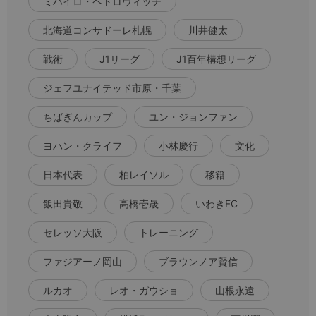
ミハイロ・ペトロヴィッチ
北海道コンサドーレ札幌
川井健太
戦術
J1リーグ
J1百年構想リーグ
ジェフユナイテッド市原・千葉
ちばぎんカップ
ユン・ジョンファン
ヨハン・クライフ
小林慶行
文化
日本代表
柏レイソル
移籍
飯田貴敬
高橋壱晟
いわきFC
セレッソ大阪
トレーニング
ファジアーノ岡山
ブラウンノア賢信
ルカオ
レオ・ガウショ
山根永遠