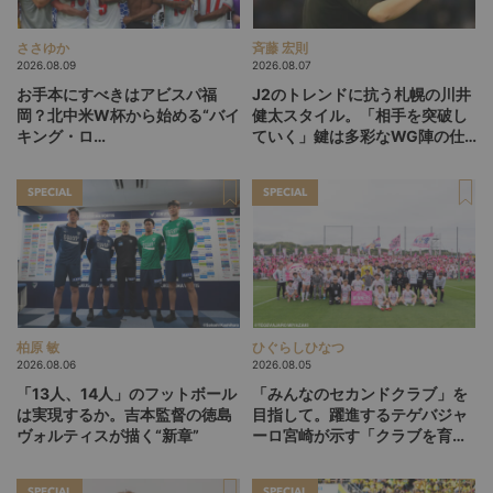
ささゆか
斉藤 宏則
2026.08.09
2026.08.07
お手本にすべきはアビスパ福
J2のトレンドに抗う札幌の川井
岡？北中米W杯から始める“バイ
健太スタイル。「相手を突破し
キング・ロ
ていく」鍵は多彩なWG陣の仕
ー”、“Wonderwall”の日本版を
掛け
探す旅
SPECIAL
SPECIAL
柏原 敏
ひぐらしひなつ
2026.08.06
2026.08.05
「13人、14人」のフットボール
「みんなのセカンドクラブ」を
は実現するか。吉本監督の徳島
目指して。躍進するテゲバジャ
ヴォルティスが描く“新章”
ーロ宮崎が示す「クラブを育て
る」という価値観
SPECIAL
SPECIAL