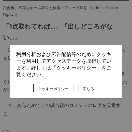
試合後、不穏なホーム陣営と歓喜のアウェイ陣営（Videos: Yukiko
Ogawa）
「
1
点取れてれば…」「出しどころがな
い…」
試合後、誰よりも残念がっていたのは、惜しいチャンス
利用分析および広告配信等のためにクッキ
を逃した伊東だった。
ーを利用してアクセスデータを取得してい
ます。詳しくは「クッキーポリシー」をご
「後半はわりと良かった。良い攻撃ができていて、うま
覧ください。
くいっていた感じだったんですけど。1点取れてれば（流れ
クッキーポリシー
閉じる
が）変わってたんで、それは俺のミスだったかな……と」
今、あらためてこの試合後のコメントのログを見返す
と、
……