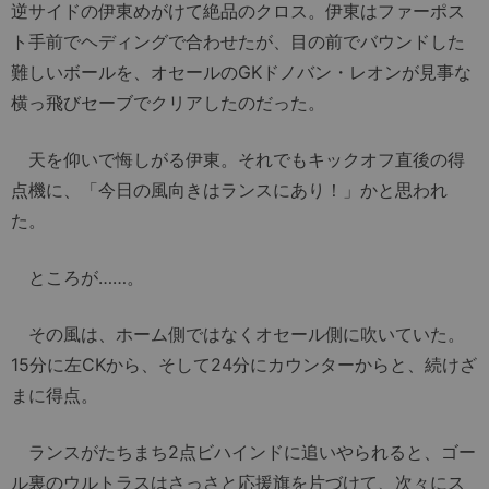
逆サイドの伊東めがけて絶品のクロス。伊東はファーポス
ト手前でヘディングで合わせたが、目の前でバウンドした
難しいボールを、オセールのGKドノバン・レオンが見事な
横っ飛びセーブでクリアしたのだった。
天を仰いで悔しがる伊東。それでもキックオフ直後の得
点機に、「今日の風向きはランスにあり！」かと思われ
た。
ところが……。
その風は、ホーム側ではなくオセール側に吹いていた。
15分に左CKから、そして24分にカウンターからと、続けざ
まに得点。
ランスがたちまち2点ビハインドに追いやられると、ゴー
ル裏のウルトラスはさっさと応援旗を片づけて、次々にス