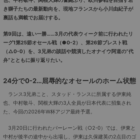
き獅子たちの最新動向を、現地フランスから小川由紀子が
裏話も満載でお届けする。
第
9
回は、遠い一勝……
3
月の代表ウィーク前に行われたリ
ーグ
1
第
25
節オセール戦（
●
0-2
）、第
26
節ブレスト戦
（△
0-0
）を、
3
兄弟の談話や競演したオナイウ阿道の“代
弁”とともに振り返りたい。
24
分で
0-2
…屈辱的なオセールのホーム状態
ランス3兄弟こと、スタッド・ランスに所属する伊東純
也、中村敬斗、関根大輝の3人全員が日本代表に招集され
た、今回の2026年W杯アジア最終予選。
3月20日に行われたバーレーン戦（○2-0）では、伊東と
中村が後半の途中から出場し、伊東は久保建英の2点目のゴ