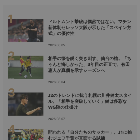
ドルトムント撃破は偶然ではない。マチン
新体制セレッソ大阪が示した「スペイン方
式」の優位性
2026.08.05
相手の懐を鋭く突き刺す、仙台の槍。「ち
ゃんと悔しかった」3年目の正直で、有田
恵人が真価を示すシーズンへ
2026.08.04
J2のトレンドに抗う札幌の川井健太スタイ
ル。「相手を突破していく」鍵は多彩な
WG陣の仕掛け
2026.08.07
問われる「自分たちのサッカー」。J1に挑
むジェフ千葉が直面する試練