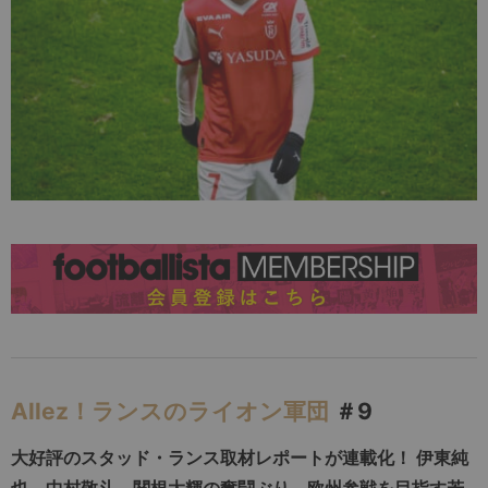
Allez！ランスのライオン軍団
＃9
大好評のスタッド・ランス取材レポートが連載化！
伊東純
也、中村敬斗、
関根大輝の奮闘ぶり、欧州参戦を目指す若