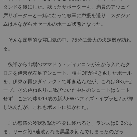
タンドを後にした。残ったサポーターも、満員のアウェイ
席サポーターと一緒になって敵軍に声援を送り、スタジア
ムはさながらオセールのホーム状態となった。
そんな屈辱的な雰囲気の中、75分に最大の決定機が訪れ
る。
後半から出場のママドゥ・ディアコンが左から入れたク
ロスを伊東が左足でシュート。相手DFが弾き返したボール
を、伊東が再びダイレクトで叩き込んだが、これはGKがセ
ーブ。その跳ね返りに飛びついた中村のシュートはミート
せず、こぼれ球を19歳の新人FWハフィズ・イブラヒムが押
し込んだが、これもポストに弾かれた。
この怒涛の波状攻撃が不発に終わると、ランスは0-2のま
ま、リーグ戦6連敗となる黒星を刻んでしまったのだっ