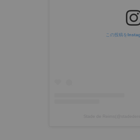
この投稿をInsta
Stade de Reims(@stad