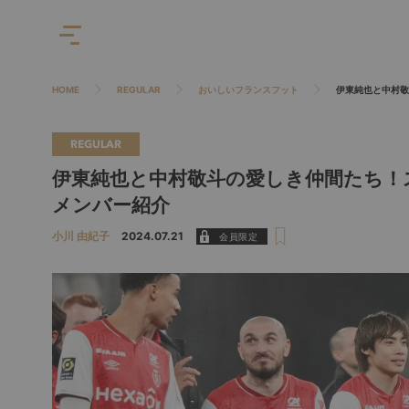
HOME
REGULAR
おいしいフランスフット
伊東純也と中村敬
REGULAR
伊東純也と中村敬斗の愛しき仲間たち！
メンバー紹介
小川 由紀子
2024.07.21