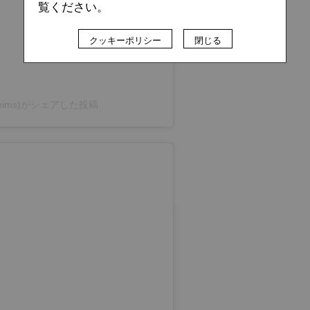
覧ください。
クッキーポリシー
閉じる
edereims)がシェアした投稿