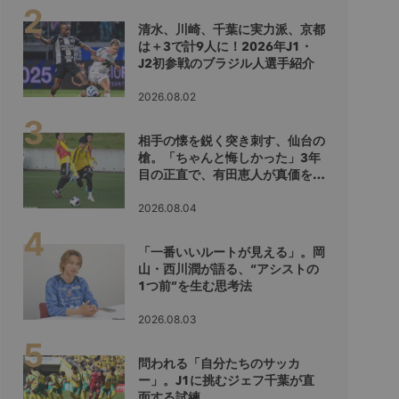
清水、川崎、千葉に実力派、京都
は＋3で計9人に！2026年J1・
J2初参戦のブラジル人選手紹介
2026.08.02
相手の懐を鋭く突き刺す、仙台の
槍。「ちゃんと悔しかった」3年
目の正直で、有田恵人が真価を示
すシーズンへ
2026.08.04
「一番いいルートが見える」。岡
山・西川潤が語る、“アシストの
1つ前”を生む思考法
2026.08.03
問われる「自分たちのサッカ
ー」。J1に挑むジェフ千葉が直
面する試練