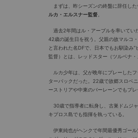
まずは、昨シーズンの終盤に辞任したウ
ルカ・エルスナー監督
。
過去2年間はル・アーブルを率いていた
42歳の誕生日を祝う。父親の故マルコ
と言われた名DFで、日本でもお馴染み
監督）とは、レッドスター（ツルベナ・
ルカ少年は、父が晩年にプレーしたフ
ターバックだった。22歳で故郷スロベ
ーストリアや中東のバーレーンでもプレ
30歳で指導者に転身し、古巣ドムジャ
キプロス島でも指揮を執っている。
伊東純也がヘンクで年間最優秀ゴール賞と