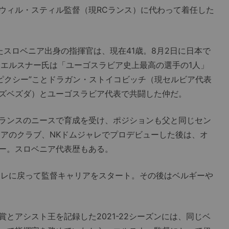
ィル・スティル監督（現RCランス）に代わって着任した
スロベニア出身の指揮官は、現在41歳。8月2日に日本で
・エルスナー氏は「ユーゴスラビア史上最高の選手の1人」
“ピクシー”ことドラガン・ストイコビッチ（現セルビア代表
ズベズダ）とユーゴスラビア代表で共闘した仲だ。
ランスのニースで育成を受け、ポジションも父と同じセン
ニアのクラブ、NKドムジャレでプロデビューした後は、オ
ー。スロベニア代表歴もある。
レに戻って監督キャリアをスタート。その後はベルギーや
アシスト王を記録した2021-22シーズンには、同じベ