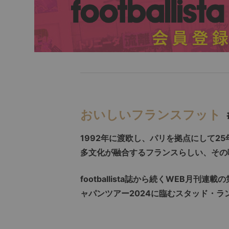
おいしいフランスフット
1992
年に渡欧し、パリを拠点にして
25
多文化が融合するフランスらしい、その
footballista誌から続くWEB月刊
ャパンツアー2024に臨むスタッド・