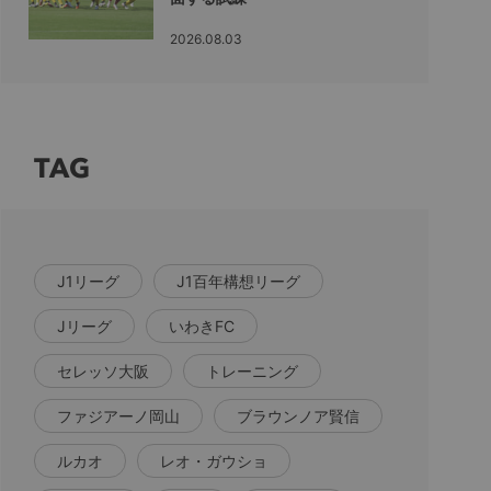
2026.08.03
TAG
J1リーグ
J1百年構想リーグ
Jリーグ
いわきFC
セレッソ大阪
トレーニング
ファジアーノ岡山
ブラウンノア賢信
ルカオ
レオ・ガウショ