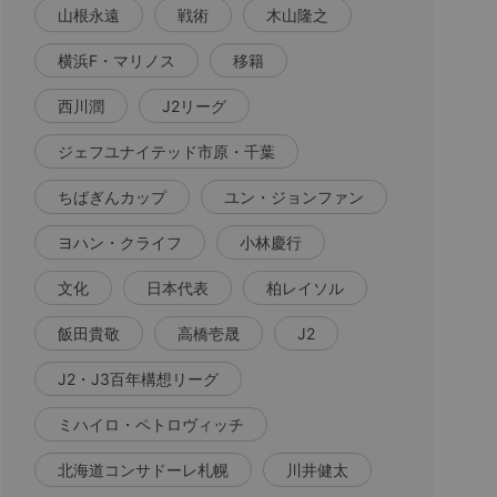
山根永遠
戦術
木山隆之
横浜F・マリノス
移籍
西川潤
J2リーグ
ジェフユナイテッド市原・千葉
ちばぎんカップ
ユン・ジョンファン
ヨハン・クライフ
小林慶行
文化
日本代表
柏レイソル
飯田貴敬
高橋壱晟
J2
J2・J3百年構想リーグ
ミハイロ・ペトロヴィッチ
北海道コンサドーレ札幌
川井健太