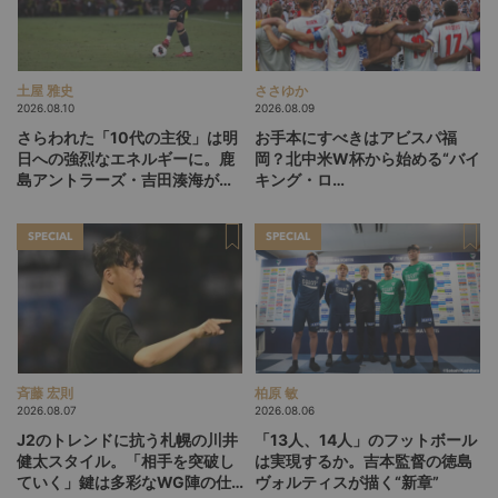
土屋 雅史
ささゆか
2026.08.10
2026.08.09
さらわれた「10代の主役」は明
お手本にすべきはアビスパ福
日への強烈なエネルギーに。鹿
岡？北中米W杯から始める“バイ
島アントラーズ・吉田湊海が足
キング・ロ
を踏み入れた「45分間のネクス
ー”、“Wonderwall”の日本版を
トステージ」
探す旅
SPECIAL
SPECIAL
斉藤 宏則
柏原 敏
2026.08.07
2026.08.06
J2のトレンドに抗う札幌の川井
「13人、14人」のフットボール
健太スタイル。「相手を突破し
は実現するか。吉本監督の徳島
ていく」鍵は多彩なWG陣の仕
ヴォルティスが描く“新章”