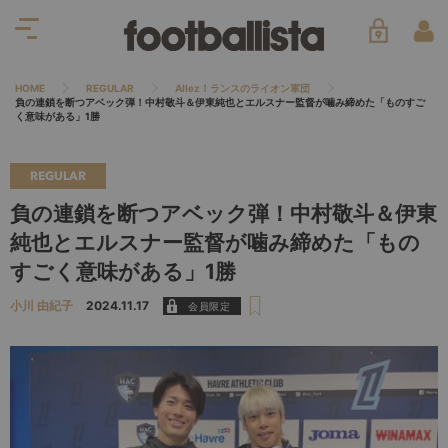
HOME
REGULAR
Allez！ランスのライオン軍団
負の連鎖を断つアベック弾！中村敬斗＆伊東純也とエルスナー監督が噛み締めた「ものすご
く意味がある」1勝
REGULAR
負の連鎖を断つアベック弾！中村敬斗＆伊東
純也とエルスナー監督が噛み締めた「もの
すごく意味がある」1勝
小川 由紀子
2024.11.17