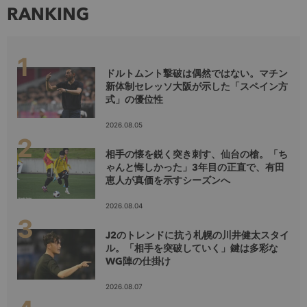
RANKING
ドルトムント撃破は偶然ではない。マチン
新体制セレッソ大阪が示した「スペイン方
式」の優位性
2026.08.05
相手の懐を鋭く突き刺す、仙台の槍。「ち
ゃんと悔しかった」3年目の正直で、有田
恵人が真価を示すシーズンへ
2026.08.04
J2のトレンドに抗う札幌の川井健太スタイ
ル。「相手を突破していく」鍵は多彩な
WG陣の仕掛け
2026.08.07