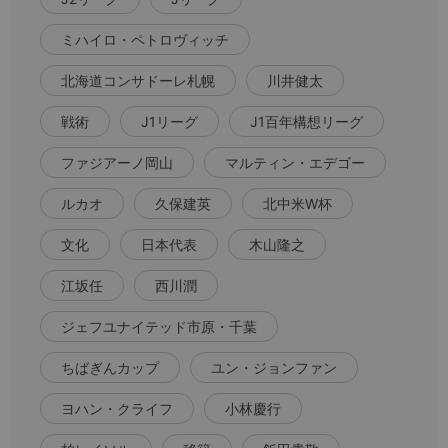
ミハイロ・ペトロヴィッチ
北海道コンサドーレ札幌
川井健太
戦術
J1リーグ
J1百年構想リーグ
ファジアーノ岡山
マルティン・エデゴー
ルカオ
久保建英
北中米W杯
文化
日本代表
木山隆之
江坂任
西川潤
ジェフユナイテッド市原・千葉
ちばぎんカップ
ユン・ジョンファン
ヨハン・クライフ
小林慶行