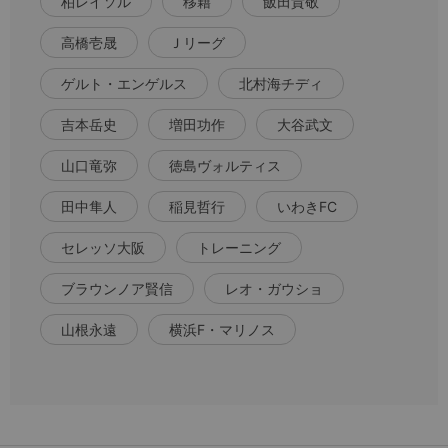
柏レイソル
移籍
飯田貴敬
高橋壱晟
Ｊリーグ
ゲルト・エンゲルス
北村海チディ
吉本岳史
増田功作
大谷武文
山口竜弥
徳島ヴォルティス
田中隼人
稲見哲行
いわきFC
セレッソ大阪
トレーニング
ブラウンノア賢信
レオ・ガウショ
山根永遠
横浜F・マリノス