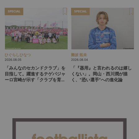
掛け
SPECIAL
SPECIAL
ひぐらしひなつ
難波 拓未
2026.08.05
2026.08.04
「みんなのセカンドクラブ」を
「『器用』と言われるのは嬉し
目指して。躍進するテゲバジャ
くない」。岡山・西川潤が描
ーロ宮崎が示す「クラブを育て
く、"恐い選手"への進化論
る」という価値観