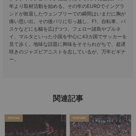
年より取材活動を始める。その年のEUROでイングラ
ンドが敗退したウェンブリーでの瞬間はいまだに胸が
痛い思い出。その後パリに引っ越し、F1、自転車、バ
スケなどにも幅を広げつつ、フェロー諸島やブルネ
イ、マルタといった小国を中心に43カ国でサッカーを
見て歩く。地味な話題に興味をそそられがちで、超遅
咲きのジャズピアニストを志しているが、万年ビギナ
ー。
関連記事
SPECIAL
FEATURE