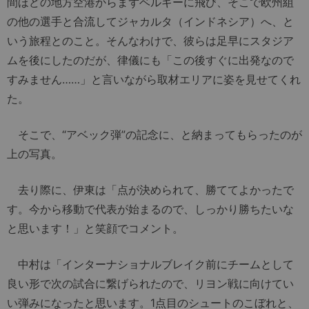
間ほどの地方空港からまずベルギーに飛び、そこで欧州組
の他の選手と合流してジャカルタ（インドネシア）へ、と
いう旅程とのこと。そんなわけで、彼らは足早にスタジア
ムを後にしたのだが、律儀にも「この後すぐに出発なので
すみません……」と言いながら取材エリアに姿を見せてくれ
た。
そこで、“アベック弾”の記念に、と納まってもらったのが
上の写真。
去り際に、伊東は「点が決められて、勝ててよかったで
す。今から移動で代表が始まるので、しっかり勝ちたいな
と思います！」と笑顔でコメント。
中村は「インターナショナルブレイク前にチームとして
良い形で次の試合に繋げられたので、リヨン戦に向けてい
い弾みになったと思います。1点目のシュートのこぼれと、