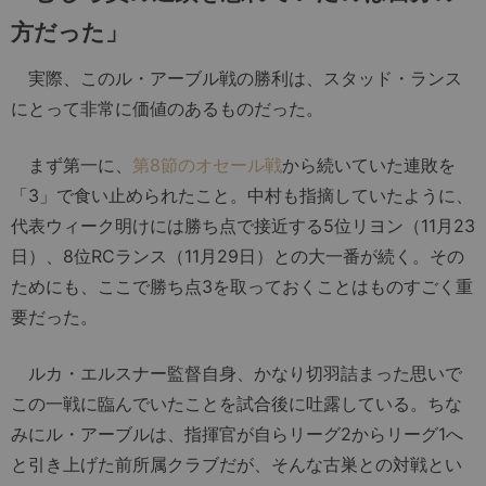
方だった」
実際、このル・アーブル戦の勝利は、スタッド・ランス
にとって非常に価値のあるものだった。
まず第一に、
第8節のオセール戦
から続いていた連敗を
「3」で食い止められたこと。中村も指摘していたように、
代表ウィーク明けには勝ち点で接近する5位リヨン（11月23
日）、8位RCランス（11月29日）との大一番が続く。その
ためにも、ここで勝ち点3を取っておくことはものすごく重
要だった。
ルカ・エルスナー監督自身、かなり切羽詰まった思いで
この一戦に臨んでいたことを試合後に吐露している。ちな
みにル・アーブルは、指揮官が自らリーグ2からリーグ1へ
と引き上げた前所属クラブだが、そんな古巣との対戦とい