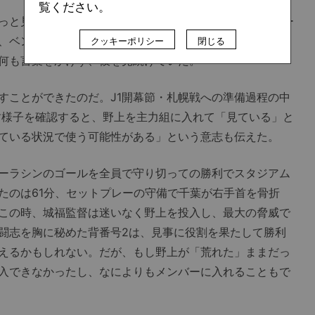
覧ください。
と見ていた。気持ちが荒れた若きDFが大学生とのトレー
、ベンチから外れたプレシーズンマッチ山口戦での振る舞
クッキーポリシー
閉じる
何も言葉をかけず、彼を見続けていた。
ことができたのだ。J1開幕節・札幌戦への準備過程の中
す様子を確認すると、野上を主力組に入れて「見ている」と
ている状況で使う可能性がある」という意志も伝えた。
ーラシンのゴールを全員で守り切っての勝利でスタジアム
たのは61分、セットプレーの守備で千葉が右手首を骨折
この時、城福監督は迷いなく野上を投入し、最大の脅威で
闘志を胸に秘めた背番号2は、見事に役割を果たして勝利
えるかもしれない。だが、もし野上が「荒れた」ままだっ
入できなかったし、なによりもメンバーに入れることもで