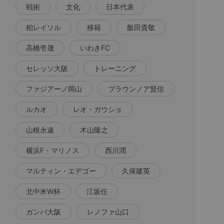
戦術
文化
日本代表
柏レイソル
移籍
飯田貴敬
高橋壱晟
いわきFC
セレッソ大阪
トレーニング
ファジアーノ岡山
ブラウンノア賢信
ルカオ
レオ・ガウショ
山根永遠
木山隆之
横浜F・マリノス
西川潤
マルティン・エデゴー
久保建英
北中米W杯
江坂任
ガンバ大阪
レノファ山口