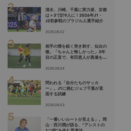
清水、川崎、千葉に実力派、京都
は＋3で計9人に！2026年J1・
J2初参戦のブラジル人選手紹介
2026.08.02
相手の懐を鋭く突き刺す、仙台の
槍。「ちゃんと悔しかった」3年
目の正直で、有田恵人が真価を示
すシーズンへ
2026.08.04
問われる「自分たちのサッカ
ー」。J1に挑むジェフ千葉が直
面する試練
2026.08.03
「一番いいルートが見える」。岡
山・西川潤が語る、“アシストの
1つ前”を生む思考法