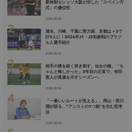
新体制セレッソ大阪が示した「スペイン方
式」の優位性
2026.08.05
清水、川崎、千葉に実力派、京都は＋3で
計9人に！2026年J1・J2初参戦のブラジ
ル人選手紹介
2026.08.02
相手の懐を鋭く突き刺す、仙台の槍。「ち
ゃんと悔しかった」3年目の正直で、有田
恵人が真価を示すシーズンへ
2026.08.04
「一番いいルートが見える」。岡山・西川
潤が語る、“アシストの1つ前”を生む思考
法
2026.08.03