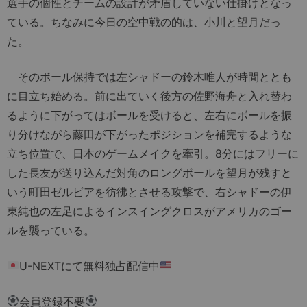
選手の個性とチームの設計が矛盾していない仕掛けとなっ
ている。ちなみに今日の空中戦の的は、小川と望月だっ
た。
そのボール保持では左シャドーの鈴木唯人が時間ととも
に目立ち始める。前に出ていく後方の佐野海舟と入れ替わ
るように下がってはボールを受けると、左右にボールを振
り分けながら藤田が下がったポジションを補完するような
立ち位置で、日本のゲームメイクを牽引。8分にはフリーに
した長友が送り込んだ対角のロングボールを望月が残すと
いう町田ゼルビアを彷彿とさせる攻撃で、右シャドーの伊
東純也の左足によるインスイングクロスがアメリカのゴー
ルを襲っている。
U-NEXTにて無料独占配信中
会員登録不要