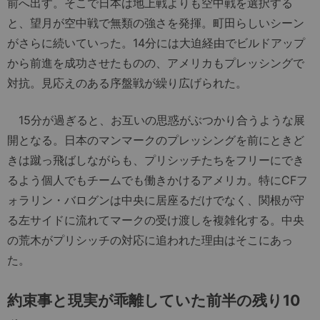
前へ出す。そこで日本は地上戦よりも空中戦を選択する
と、望月が空中戦で無類の強さを発揮。町田らしいシーン
がさらに続いていった。14分には大迫経由でビルドアップ
から前進を成功させたものの、アメリカもプレッシングで
対抗。見応えのある序盤戦が繰り広げられた。
15分が過ぎると、お互いの思惑がぶつかり合うような展
開となる。日本のマンマークのプレッシングを前にときど
きは蹴っ飛ばしながらも、プリシッチたちをフリーにでき
るよう個人でもチームでも働きかけるアメリカ。特にCFフ
ォラリン・バログンは中央に居座るだけでなく、関根が守
る左サイドに流れてマークの受け渡しを複雑化する。中央
の荒木がプリシッチの対応に追われた理由はそこにあっ
た。
約束事と現実が乖離していた前半の残り10