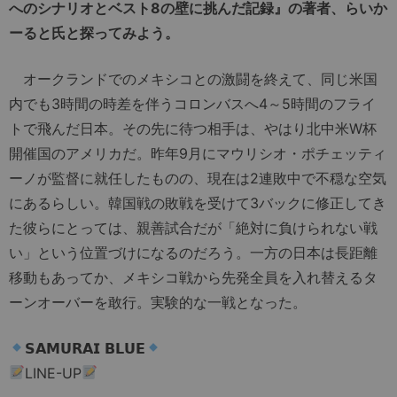
へのシナリオとベスト8の壁に挑んだ記録』の著者、らいか
ーると氏と探ってみよう。
オークランドでのメキシコとの激闘を終えて、同じ米国
内でも3時間の時差を伴うコロンバスへ4～5時間のフライ
トで飛んだ日本。その先に待つ相手は、やはり北中米W杯
開催国のアメリカだ。昨年9月にマウリシオ・ポチェッティ
ーノが監督に就任したものの、現在は2連敗中で不穏な空気
にあるらしい。韓国戦の敗戦を受けて3バックに修正してき
た彼らにとっては、親善試合だが「絶対に負けられない戦
い」という位置づけになるのだろう。一方の日本は長距離
移動もあってか、メキシコ戦から先発全員を入れ替えるタ
ーンオーバーを敢行。実験的な一戦となった。
𝗦𝗔𝗠𝗨𝗥𝗔𝗜 𝗕𝗟𝗨𝗘
LINE-UP