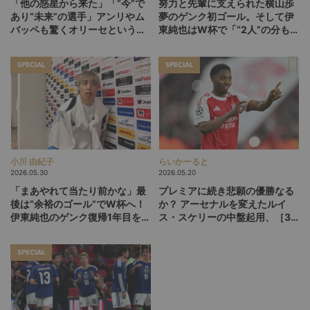
「他の惑星から来た」「“今”で
努力と先輩に支えられた横山歩
あり“未来”の選手」アンリやム
夢のゲンク初ゴール。そして伊
バッペも驚くオリーセというフ
東純也はW杯で「“2人”の分も頑
ランスの新怪物
張る」【後編】
SPECIAL
SPECIAL
小川 由紀子
らいかーると
2026.05.30
2026.05.20
「まあやれて当たり前かな」最
プレミアに続き悲願の優勝なる
後は“余裕のゴール”でW杯へ！
か？ アーセナルを変えたルイ
伊東純也のゲンク復帰1年目を総
ス・スケリーの中盤起用、［3-
括【前編】
1-5-1］が広げるCL決勝の選択
肢
SPECIAL