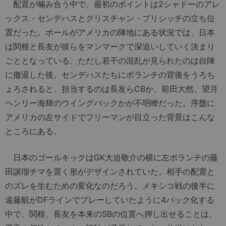
配置が噛み合う中で、最初のポイントは2シャドーのアレ
ックス・センデハスとクリスチャン・プリシッチの立ち位
置だった。ボールがアメリカの陣地にある状況では、日本
は関根と長友が彼らをマンマークで深追いしていく決まり
ごととなっている。ただし若干の混乱が見られたのは自陣
に撤退した後。センデハスたちにボランチの背後をうろち
ょろされると、担当するのは長友らCBか、前田大然、望月
ヘンリー海輝のウイングバックかが不明瞭だった。序盤に
アメリカの左サイドでフリーマンが目立った背景はこんな
ところにある。
日本のゴールキックはGK大迫敬介の横に左ボランチの藤
田譲瑠チマを置く形がデザインされていた。相手の配置と
のズレを生むための変化なのだろう。メキシコ戦の後半に
遠藤航がDFラインでプレーしていたように4バック化する
中で、関根、長友を本来のSBの位置へ押し出せることは、