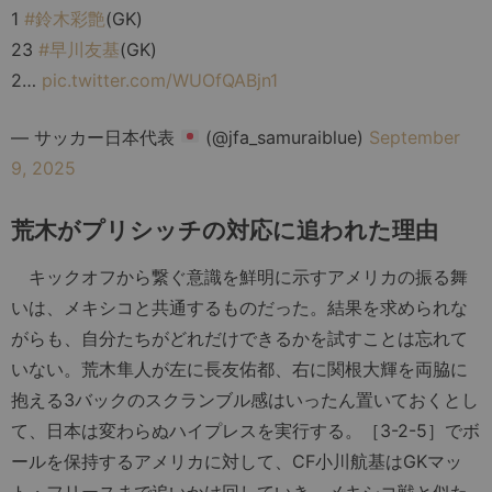
1
#鈴木彩艶
(GK)
23
#早川友基
(GK)
2…
pic.twitter.com/WUOfQABjn1
— サッカー日本代表
(@jfa_samuraiblue)
September
9, 2025
荒木がプリシッチの対応に追われた理由
キックオフから繋ぐ意識を鮮明に示すアメリカの振る舞
いは、メキシコと共通するものだった。結果を求められな
がらも、自分たちがどれだけできるかを試すことは忘れて
いない。荒木隼人が左に長友佑都、右に関根大輝を両脇に
抱える3バックのスクランブル感はいったん置いておくとし
て、日本は変わらぬハイプレスを実行する。［3-2-5］でボ
ールを保持するアメリカに対して、CF小川航基はGKマッ
ト・フリースまで追いかけ回していき、メキシコ戦と似た