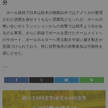
分
ボール保持で日本は鈴木の移動以外ではアメリカの整理
された状態を崩せそうもない雰囲気となったが、ボールの
奪い合いやトランジションからの攻撃では相手より分があ
るのも事実。さらに前線でボールを受けたチームメイトへ
のサポート、ボールホルダーへ寄る動きや追い越す動きが
意識づけられており、特に佐野海舟の攻撃参加は可能性を
感じさせた。
……
残り:3,666文字/全文:5,483文字