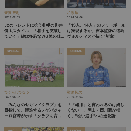
斉藤 宏則
柏原 敏
2026.08.07
2026.08.06
J2のトレンドに抗う札幌の川井
「13人、14人」のフットボール
健太スタイル。「相手を突破し
は実現するか。吉本監督の徳島
ていく」鍵は多彩なWG陣の仕
ヴォルティスが描く“新章”
掛け
SPECIAL
SPECIAL
ひぐらしひなつ
難波 拓未
2026.08.05
2026.08.04
「みんなのセカンドクラブ」を
「『器用』と言われるのは嬉し
目指して。躍進するテゲバジャ
くない」。岡山・西川潤が描
ーロ宮崎が示す「クラブを育て
く、"恐い選手"への進化論
る」という価値観
SPECIAL
SPECIAL