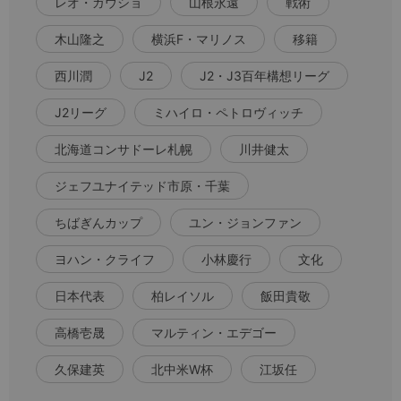
レオ・ガウショ
山根永遠
戦術
木山隆之
横浜F・マリノス
移籍
西川潤
J2
J2・J3百年構想リーグ
J2リーグ
ミハイロ・ペトロヴィッチ
北海道コンサドーレ札幌
川井健太
ジェフユナイテッド市原・千葉
ちばぎんカップ
ユン・ジョンファン
ヨハン・クライフ
小林慶行
文化
日本代表
柏レイソル
飯田貴敬
高橋壱晟
マルティン・エデゴー
久保建英
北中米W杯
江坂任