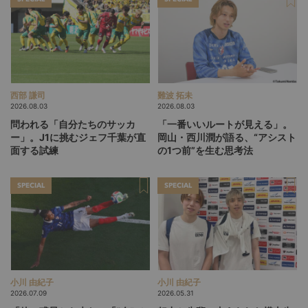
西部 謙司
難波 拓未
2026.08.03
2026.08.03
問われる「自分たちのサッカ
「一番いいルートが見える」。
ー」。J1に挑むジェフ千葉が直
岡山・西川潤が語る、“アシスト
面する試練
の1つ前”を生む思考法
SPECIAL
SPECIAL
小川 由紀子
小川 由紀子
2026.07.09
2026.05.31