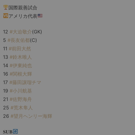
国際親善試合
アメリカ代表
12
#大迫敬介
(GK)
5
#長友佑都
(C)
11
#前田大然
13
#鈴木唯人
14
#伊東純也
16
#関根大輝
17
#藤田譲瑠チマ
19
#小川航基
21
#佐野海舟
25
#荒木隼人
26
#望月ヘンリー海輝
𝐒𝐔𝐁