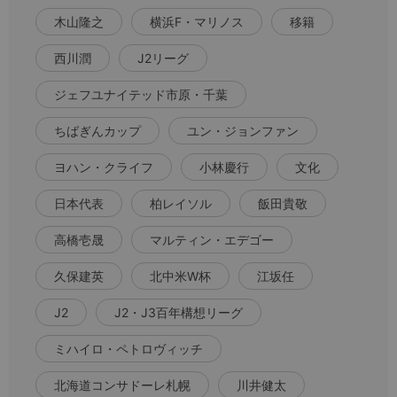
木山隆之
横浜F・マリノス
移籍
西川潤
J2リーグ
ジェフユナイテッド市原・千葉
ちばぎんカップ
ユン・ジョンファン
ヨハン・クライフ
小林慶行
文化
日本代表
柏レイソル
飯田貴敬
高橋壱晟
マルティン・エデゴー
久保建英
北中米W杯
江坂任
J2
J2・J3百年構想リーグ
ミハイロ・ペトロヴィッチ
北海道コンサドーレ札幌
川井健太