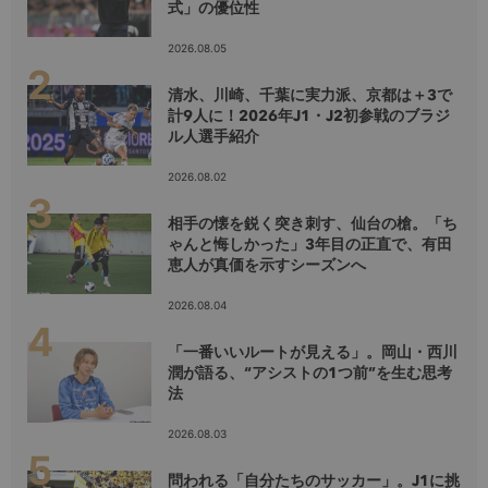
式」の優位性
2026.08.05
清水、川崎、千葉に実力派、京都は＋3で
計9人に！2026年J1・J2初参戦のブラジ
ル人選手紹介
2026.08.02
相手の懐を鋭く突き刺す、仙台の槍。「ち
ゃんと悔しかった」3年目の正直で、有田
恵人が真価を示すシーズンへ
2026.08.04
「一番いいルートが見える」。岡山・西川
潤が語る、“アシストの1つ前”を生む思考
法
2026.08.03
問われる「自分たちのサッカー」。J1に挑