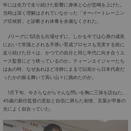
年には全力で走り続けた影響に身体と心が悲鳴を上げた。
当時は深く理解はされていなかった「オーバートレーニン
グ症候群」と診断され休養を余儀なくされた。
Jリーグに1試合も出場せずに、しかも今では心身の成長
において常識とされる手厚い育成プロセスも充実する前に
走り続けた日々は、かつての自分と同じ年代に向き合うユ
ース監督にどう映っているのか。ティーンエイジャーたち
はあの時、なぜあれほど冷静にまるで以前から日本代表だ
ったかの振る舞いで高い山々に挑めたのか。
1月下旬、今さらながらそんな問いを胸に三保を訪ねた。
45歳の新任監督の意欲と自信に満ちた表情、言葉が早春の
光によく似合っていた。