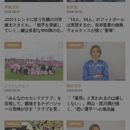
斉藤 宏則
柏原 敏
2026.08.07
2026.08.06
J2のトレンドに抗う札幌の川井
「13人、14人」のフットボール
健太スタイル。「相手を突破し
は実現するか。吉本監督の徳島
ていく」鍵は多彩なWG陣の仕
ヴォルティスが描く“新章”
掛け
SPECIAL
SPECIAL
ひぐらしひなつ
難波 拓未
2026.08.05
2026.08.04
「みんなのセカンドクラブ」を
「『器用』と言われるのは嬉し
目指して。躍進するテゲバジャ
くない」。岡山・西川潤が描
ーロ宮崎が示す「クラブを育て
く、"恐い選手"への進化論
る」という価値観
SPECIAL
SPECIAL