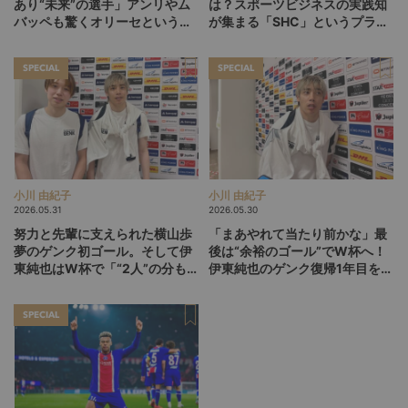
あり“未来”の選手」アンリやム
は？スポーツビジネスの実践知
バッペも驚くオリーセというフ
が集まる「SHC」というプラッ
ランスの新怪物
トフォーム
SPECIAL
SPECIAL
小川 由紀子
小川 由紀子
2026.05.31
2026.05.30
努力と先輩に支えられた横山歩
「まあやれて当たり前かな」最
夢のゲンク初ゴール。そして伊
後は“余裕のゴール”でW杯へ！
東純也はW杯で「“2人”の分も頑
伊東純也のゲンク復帰1年目を総
張る」【後編】
括【前編】
SPECIAL