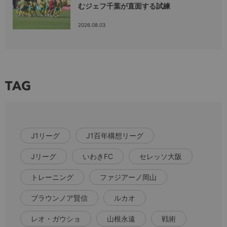
むジェフ千葉が直面する試練
2026.08.03
TAG
J1リーグ
J1百年構想リーグ
Jリーグ
いわきFC
セレッソ大阪
トレーニング
ファジアーノ岡山
ブラウンノア賢信
ルカオ
レオ・ガウショ
山根永遠
戦術