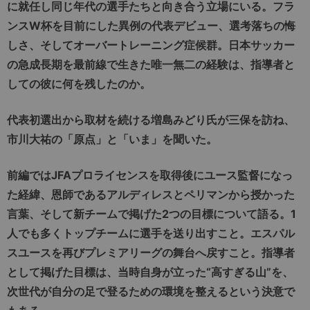
に就任し同じ年代の選手たちと向き合う立場にいる。フラ
ンスW杯を目前にした異例の代表デビュー、選考落ちの悔
しさ、そしてオーバートレーニング症候群。日本サッカー
の急成長期を最前線で生きた唯一無二の経験は、指導者と
しての彼に何を残したのか。
代表初選出から取材を続ける
増島みどり氏が三保を訪ね、
市川大祐の「原点」と「いま」を聞いた。
前編ではJFAプロライセンスを取得後にユース監督になっ
た経緯、恩師であるアルディレスとペリマンから授かった
言葉、そして新チームで掲げた2つの目標について語る。1
人でも多くトップチームに選手を送り出すこと。エスパル
スユースを再びプレミアリーグの舞台へ戻すこと。指導者
として掲げた目標は、当時自身が立った“高すぎる山”を、
次世代が自分の足で登るための環境を整えるという決意で