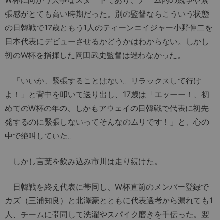
W杯に向かう大事なスタートであり、チーム内の競争や緊
張感がとても高い時期だった。別の監督ならこういう状態
の日韓戦で17歳ともう1人のティーンエイジャー小野伸二を
日本代表にデビューさせるかどうかはわからない。しかし
初のW杯を指揮した岡田武史監督は迷わなかった。
「いいか、緊張することはない。リラックスして行け
よ！」と背中を叩いて送り出し、17歳は「エッーー！、初
めてのW杯の年の、しかもアウェイの日韓戦で代表に初先
発するのに緊張しないってそんなのムリです！」と、心の
中で絶叫していた。
しかし言葉を飲み込み市川は走り続けた。
日韓戦を終え代表に帯同し、W杯直前のメンバー登録で
カズ（三浦知良）と北澤豪とともに代表選考から漏れても1
人、チームに帯同して洗濯やスパイク磨きを手伝った。翌