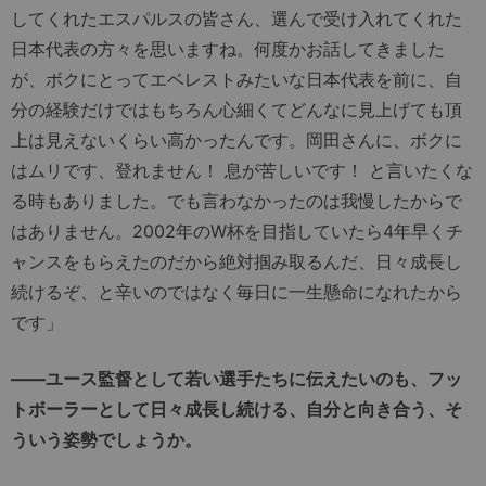
してくれたエスパルスの皆さん、選んで受け入れてくれた
日本代表の方々を思いますね。何度かお話してきました
が、ボクにとってエベレストみたいな日本代表を前に、自
分の経験だけではもちろん心細くてどんなに見上げても頂
上は見えないくらい高かったんです。岡田さんに、ボクに
はムリです、登れません！ 息が苦しいです！ と言いたくな
る時もありました。でも言わなかったのは我慢したからで
はありません。2002年のW杯を目指していたら4年早くチ
ャンスをもらえたのだから絶対掴み取るんだ、日々成長し
続けるぞ、と辛いのではなく毎日に一生懸命になれたから
です」
――ユース監督として若い選手たちに伝えたいのも、フッ
トボーラーとして日々成長し続ける、自分と向き合う、そ
ういう姿勢でしょうか。