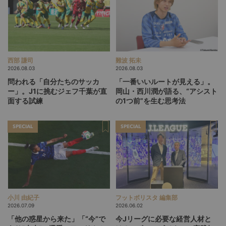
西部 謙司
難波 拓未
2026.08.03
2026.08.03
問われる「自分たちのサッカ
「一番いいルートが見える」。
ー」。J1に挑むジェフ千葉が直
岡山・西川潤が語る、“アシスト
面する試練
の1つ前”を生む思考法
SPECIAL
SPECIAL
小川 由紀子
フットボリスタ 編集部
2026.07.09
2026.06.02
「他の惑星から来た」「“今”で
今Jリーグに必要な経営人材と