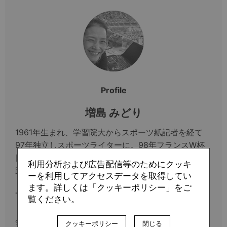
Profile
増島 みどり
1961年生まれ、学習院大からスポーツ紙記者を経て
97年独立しスポーツライターに。98年フランスW杯
日本代表39人のインタビューをまとめた「6月の軌
利用分析および広告配信等のためにクッキ
跡」（文芸春秋）でミズノスポーツライター賞受賞。
ーを利用してアクセスデータを取得してい
「GK論」（講談社）、「中田英寿 IN HIS
ます。詳しくは「クッキーポリシー」をご
TIME」（光文社）、「名波浩 夢の中まで左足」
覧ください。
（ベースボールマガジン社）等著作多数。フランス大
会から20年の18年、「6月の軌跡」の39人へのインタ
クッキーポリシー
閉じる