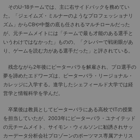
そのU-18チームでは、主に右サイドバックを務めてい
た。「ジェイムズ・ミルナーのようなプロフェッショナリ
ズム」からCBや中盤の底も任されるマルチロールだった
が、元チームメイトには「チームで最も才能のある選手と
いうわけではなかった」ものの、「クレバーで戦術眼があ
り、ゲームを読む力がある選手だった」と評されている。
残念ながら2年後にピーターバラを解雇され、プロ選手の
夢を諦めたエドワーズは、ピーターバラ・リージョナル・
カレッジに入学する。進学したシェフィールド大学では経
営学と情報科学を学んだ。
卒業後は教員としてピーターバラにある高校でITの授業
を担当していたが、2003年にピーターバラ・ユナイテッド
の元チームメイト、サイモン・ウィルソンに勧誘されサッ
カーデータ分析会社プロゾーンのポーツマス専属アナリス