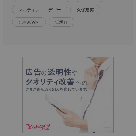
マルティン・エデゴー
久保建英
北中米W杯
江坂任