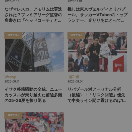
2026.01.15
2025.11.18
なぜマレスカ、アモリムは更迭
推しは東京ヴェルディとリバプ
された？プレミアリーグ監督の
ール。サッカーVTuberのトップ
肩書きに「ヘッドコーチ」と
ランナー、光りりあにとって
「マネージャー」が混在してい
「お祭り」の代表戦同時視聴が
る理由
盛り上がっているワケ
SPECIAL
SPECIAL
Wassy
山口 遼
2025.09.11
2025.09.04
イサク移籍騒動の全貌。ニュー
リバプール対アーセナル分析
カッスルが乗り越えた前途多難
（後編）：「リスク回避」優先
の25-26夏を振り返る
で中央ライン間に置けるのは1
人。ユニットの互換性を生む“も
う1枚”をどう用意する？
SPECIAL