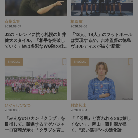
斉藤 宏則
柏原 敏
2026.08.07
2026.08.06
J2のトレンドに抗う札幌の川井
「13人、14人」のフットボール
健太スタイル。「相手を突破し
は実現するか。吉本監督の徳島
ていく」鍵は多彩なWG陣の仕
ヴォルティスが描く“新章”
掛け
SPECIAL
SPECIAL
ひぐらしひなつ
難波 拓未
2026.08.05
2026.08.04
「みんなのセカンドクラブ」を
「『器用』と言われるのは嬉し
目指して。躍進するテゲバジャ
くない」。岡山・西川潤が描
ーロ宮崎が示す「クラブを育て
く、"恐い選手"への進化論
る」という価値観