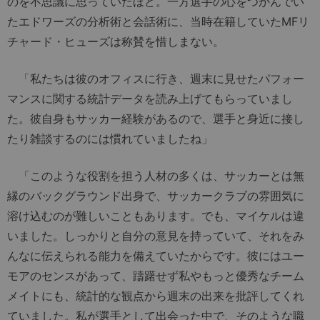
のを不思議に思っていたほど。一方選手の心をつかんでい
たエドワーズの分析術と会話術に、当時在籍していたMFリ
チャード・ヒューズは称賛を惜しまない。
「私たちは彼のオフィスに行き、週末に見せたパフォー
マンスに関する統計データを読み上げてもらっていまし
た。彼自身もサッカー経験があるので、選手と身近に接し
たり雑談するのには慣れていましたね」
「このような役割を担う人材の多くは、サッカーとは無
縁のバックグラウンド出身で、サッカークラブの雰囲気に
溶け込むのが難しいこともあります。でも、マイケルは違
いました。しっかりと自分の意見を持っていて、それをみ
んなに伝えられる能力を備えていたからです。彼にはユー
モアのセンスがあって、躊躇せず私やもっと優秀なチーム
メイトにも、統計的な観点から週末の出来を批評してくれ
ていました。私が選手として出会った中で、そのような職