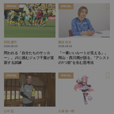
SPECIAL
SPECIAL
西部 謙司
難波 拓未
2026.08.03
2026.08.03
問われる「自分たちのサッカ
「一番いいルートが見える」。
ー」。J1に挑むジェフ千葉が直
岡山・西川潤が語る、“アシスト
面する試練
の1つ前”を生む思考法
SPECIAL
SPECIAL
山中 忍
久保 佑一郎