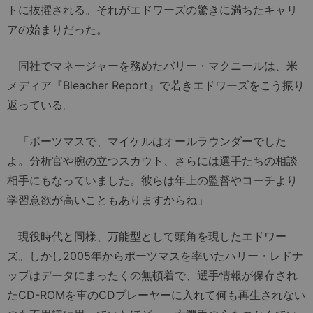
トに抜擢される。それがエドワーズの驚きに満ちたキャリ
アの始まりだった。
同社でマネージャーを務めたバリー・マクニールは、米
メディア『Bleacher Report』で若きエドワーズをこう振り
返っている。
「ポーツマスで、マイケルはオールラウンダーでした
よ。分析官や腕の立つスカウト、さらには選手たちの相談
相手にもなっていました。彼らは年上の監督やコーチより
学習意欲が高いこともありますからね」
現役時代と同様、万能型として頭角を現したエドワー
ズ。しかし2005年からポーツマスを率いたハリー・レドナ
ップはデータにまったくの無頓着で、選手情報が保存され
たCD-ROMを車のCDプレーヤーに入れて何も再生されない