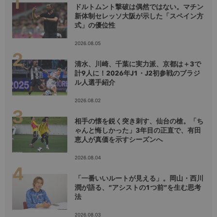
ドルトムント撃破は偶然ではない。マチン
新体制セレッソ大阪が示した「スペイン方
式」の優位性
2026.08.05
清水、川崎、千葉に実力派、京都は＋3で
計9人に！2026年J1・J2初参戦のブラジ
ル人選手紹介
2026.08.02
相手の懐を鋭く突き刺す、仙台の槍。「ち
ゃんと悔しかった」3年目の正直で、有田
恵人が真価を示すシーズンへ
2026.08.04
「一番いいルートが見える」。岡山・西川
潤が語る、“アシストの1つ前”を生む思考
法
2026.08.03