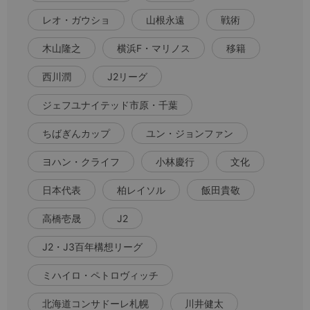
レオ・ガウショ
山根永遠
戦術
木山隆之
横浜F・マリノス
移籍
西川潤
J2リーグ
ジェフユナイテッド市原・千葉
ちばぎんカップ
ユン・ジョンファン
ヨハン・クライフ
小林慶行
文化
日本代表
柏レイソル
飯田貴敬
高橋壱晟
J2
J2・J3百年構想リーグ
ミハイロ・ペトロヴィッチ
北海道コンサドーレ札幌
川井健太