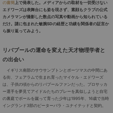
の書簡
上で発表した。メディアからの取材を一切受けない
エドワーズは表舞台にも姿を現さず、素顔もクラブの公式
カメラマンが撮影した数点の写真や動画から知られている
だけ。謎に包まれた敏腕SDの経歴と功績を関係者の証言か
ら振り返ってみよう。
リバプールの運命を変えた天才物理学者と
の出会い
イギリス南部のサウサンプトンとポーツマスの中間にあ
る街、フェアラムで生まれ育ったマイケル・エドワーズ
は、子供の頃からのリバプールファンだった。プロサッカ
ー選手を夢見てアイドルたちのプレーを真似しようと自宅
の裏庭でボールを蹴って育った少年は1995年、16歳で当時
イングランド3部のピーターバラ・ユナイテッドと契約。