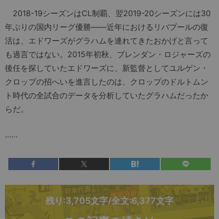
2018-19シーズンはCL制覇、翌2019-20シーズンには30
年ぶりの国内リーグ優勝――近年におけるリバプールの復
活は、エドワーズがグラハムを連れてきたおかげと言って
も過言ではない。2015年初秋、ブレンダン・ロジャーズの
後任を探していたエドワーズに、新監督としてユルゲン・
クロップの招へいを進言したのは、クロップのドルトムン
ト時代の全試合のデータを分析していたグラハムだったか
らだ。
……
残り:3,705文字/全文:6,377文字