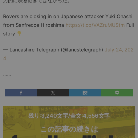
力的に映る動きではなかった。
Rovers are closing in on Japanese attacker Yuki Ohashi
from Sanfrecce Hiroshima
https://t.co/VAZruMUStm
Full
story
— Lancashire Telegraph (@lancstelegraph)
July 24, 202
4
……
残り:3,240文字/全文:4,556文字
この記事の続きは