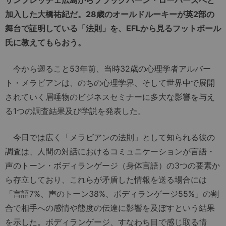
加入した大橋祐紀だ。28歳のオールドルーキーが英2部の
舞台で証明している「法則」を、EFLから見るフットボール
氏に教えてもらおう。
今から遡ること53年前、当時32歳の心理学者アルバー
ト・メラビアンは、のちの心理学界、そして世界中で展開
されていく眉唾物のビジネスセミナーに多大な影響を与え
る1つの調査結果及び学説を発表した。
今日では広く「メラビアンの法則」として知られる彼の
調査は、人間の対話におけるコミュニケーションが言語・
声のトーン・ボディランゲージ（身体言語）の3つの要素か
ら存立しており、これらが矛盾した情報を送る場合には
「言語7%、声のトーン38%、ボディランゲージ55%」の割
合で相手への感情や態度の伝達に影響を及ぼすという結果
を示した。ボディランゲージ、すなわち目で感じ取る情