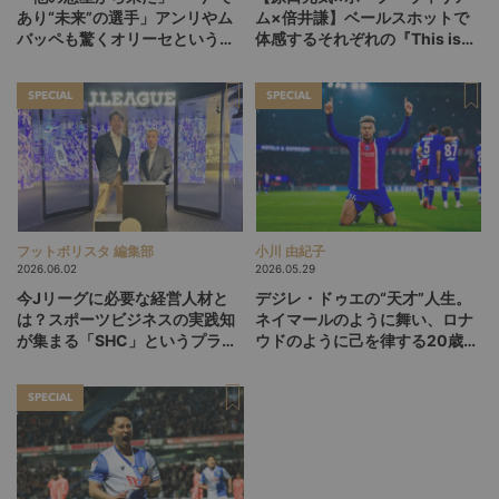
あり“未来”の選手」アンリやム
ム×倍井謙】ベールスホットで
バッペも驚くオリーセというフ
体感するそれぞれの『This is
ランスの新怪物
life』
SPECIAL
SPECIAL
フットボリスタ 編集部
小川 由紀子
2026.06.02
2026.05.29
今Jリーグに必要な経営人材と
デジレ・ドゥエの“天才”人生。
は？スポーツビジネスの実践知
ネイマールのように舞い、ロナ
が集まる「SHC」というプラッ
ウドのように己を律する20歳
トフォーム
が、パリSGをCL連覇に導くか
SPECIAL