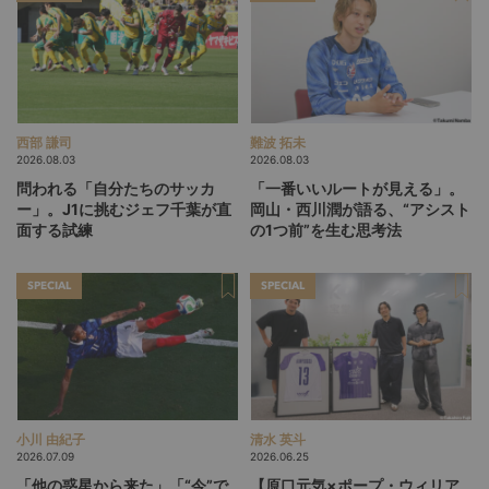
西部 謙司
難波 拓未
2026.08.03
2026.08.03
問われる「自分たちのサッカ
「一番いいルートが見える」。
ー」。J1に挑むジェフ千葉が直
岡山・西川潤が語る、“アシスト
面する試練
の1つ前”を生む思考法
SPECIAL
SPECIAL
小川 由紀子
清水 英斗
2026.07.09
2026.06.25
「他の惑星から来た」「“今”で
【原口元気×ポープ・ウィリア