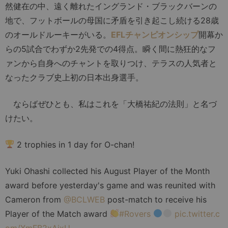
然健在の中、遠く離れたイングランド・ブラックバーンの
地で、フットボールの母国に矛盾を引き起こし続ける28歳
のオールドルーキーがいる。
EFLチャンピオンシップ
開幕か
らの5試合でわずか2先発での4得点。瞬く間に熱狂的なフ
ァンから自身へのチャントを取りつけ、テラスの人気者と
なったクラブ史上初の日本出身選手。
ならばぜひとも、私はこれを「大橋祐紀の法則」と名づ
けたい。
2 trophies in 1 day for O-chan!
Yuki Ohashi collected his August Player of the Month
award before yesterday's game and was reunited with
Cameron from
@BCLWEB
post-match to receive his
Player of the Match award
#Rovers
pic.twitter.c
om/XmFB2xAixU