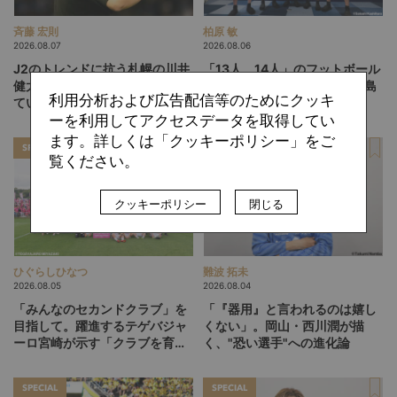
斉藤 宏則
柏原 敏
2026.08.07
2026.08.06
J2のトレンドに抗う札幌の川井
「13人、14人」のフットボール
健太スタイル。「相手を突破し
は実現するか。吉本監督の徳島
利用分析および広告配信等のためにクッキ
ていく」鍵は多彩なWG陣の仕
ヴォルティスが描く“新章”
掛け
ーを利用してアクセスデータを取得してい
ます。詳しくは「クッキーポリシー」をご
SPECIAL
SPECIAL
覧ください。
クッキーポリシー
閉じる
ひぐらしひなつ
難波 拓未
2026.08.05
2026.08.04
「みんなのセカンドクラブ」を
「『器用』と言われるのは嬉し
目指して。躍進するテゲバジャ
くない」。岡山・西川潤が描
ーロ宮崎が示す「クラブを育て
く、"恐い選手"への進化論
る」という価値観
SPECIAL
SPECIAL