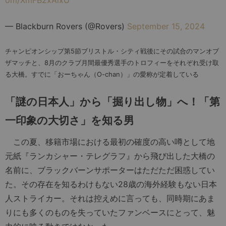
— Blackburn Rovers (@Rovers)
September 15, 2024
チャンピオンシップ第5節ブリストル・シティ戦後にその試合のマンオブ
ザマッチと、8月のクラブ月間最優秀選手のトロフィーをそれぞれ受け取
る大橋。すでに「おーちゃん（O-chan）」の愛称が定着している
「謎の日本人」から「掘り出し物」へ！「第
一印象の大切さ」を知る男
この夏、移籍市場における最初の確度の高い噂として地
元紙『ランカシャー・テレグラフ』から飛び出した大橋の
名前に、ブラックバーンサポーターはただただ困惑してい
た。その存在を知るわけもない28歳の海外経験もない日本
人ストライカー。それは控えめに言っても、同時期にあま
りにも多くのものを失っていたファンベースにとって、魅