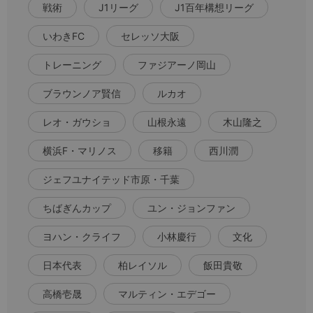
戦術
J1リーグ
J1百年構想リーグ
いわきFC
セレッソ大阪
トレーニング
ファジアーノ岡山
ブラウンノア賢信
ルカオ
レオ・ガウショ
山根永遠
木山隆之
横浜F・マリノス
移籍
西川潤
ジェフユナイテッド市原・千葉
ちばぎんカップ
ユン・ジョンファン
ヨハン・クライフ
小林慶行
文化
日本代表
柏レイソル
飯田貴敬
高橋壱晟
マルティン・エデゴー