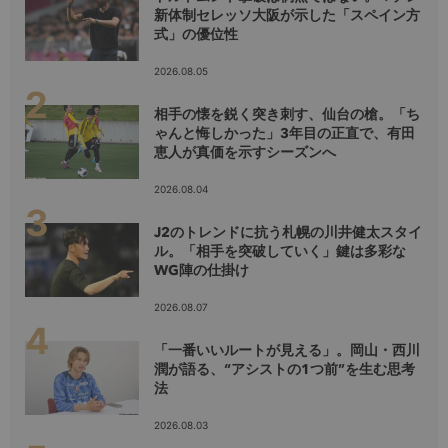
新体制セレッソ大阪が示した「スペイン方
式」の優位性
2026.08.05
相手の懐を鋭く突き刺す、仙台の槍。「ち
ゃんと悔しかった」3年目の正直で、有田
恵人が真価を示すシーズンへ
2026.08.04
J2のトレンドに抗う札幌の川井健太スタイ
ル。「相手を突破していく」鍵は多彩な
WG陣の仕掛け
2026.08.07
「一番いいルートが見える」。岡山・西川
潤が語る、“アシストの1つ前”を生む思考
法
2026.08.03