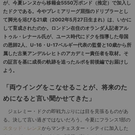
が、今夏レンヌから移籍金5550万ポンド（推定）で加入し
たドクである。今やプレミアリーグ屈指のドリブラーとし
て脚光を浴びる21歳（2002年5月27日生まれ）は、いかに
して育成されたのか。ロンドン在住のオランダ人記者アル
トゥル・レナール氏が、ユース時代にドクを指導した母国
の恩師2人、U-16・U-17ベルギー代表の監督と10歳から所
属した古巣アンデルレヒトのアカデミー責任者を取材。そ
の証言を基に成長の軌跡を追ったルポを前後編でお届けし
よう。
「両ウイングをこなせることが、将来のた
めになると言い聞かせてきた」
ジェレミー・ドクの即戦力ぶりには目を見張るものがあ
る。決して言い過ぎではないだろう。今夏にフランス1部の
スタッド・レンヌ
からマンチェスター・シティに加入した