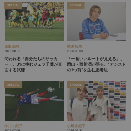
SPECIAL
SPECIAL
西部 謙司
難波 拓未
2026.08.03
2026.08.03
問われる「自分たちのサッカ
「一番いいルートが見える」。
ー」。J1に挑むジェフ千葉が直
岡山・西川潤が語る、“アシスト
面する試練
の1つ前”を生む思考法
SPECIAL
SPECIAL
小川 由紀子
小川 由紀子
2026.07.09
2026.05.31