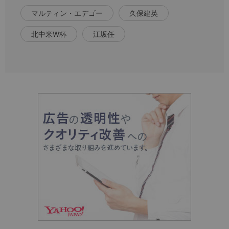
マルティン・エデゴー
久保建英
北中米W杯
江坂任