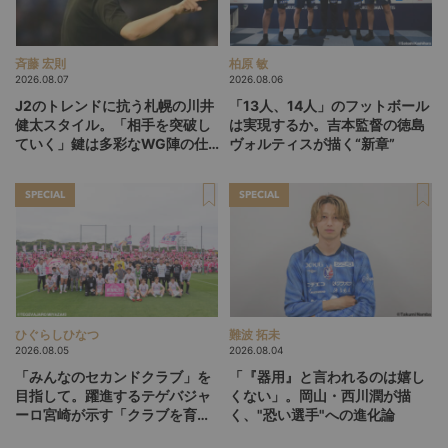
斉藤 宏則
柏原 敏
2026.08.07
2026.08.06
J2のトレンドに抗う札幌の川井
「13人、14人」のフットボール
健太スタイル。「相手を突破し
は実現するか。吉本監督の徳島
ていく」鍵は多彩なWG陣の仕
ヴォルティスが描く“新章”
掛け
SPECIAL
SPECIAL
ひぐらしひなつ
難波 拓未
2026.08.05
2026.08.04
「みんなのセカンドクラブ」を
「『器用』と言われるのは嬉し
目指して。躍進するテゲバジャ
くない」。岡山・西川潤が描
ーロ宮崎が示す「クラブを育て
く、"恐い選手"への進化論
る」という価値観