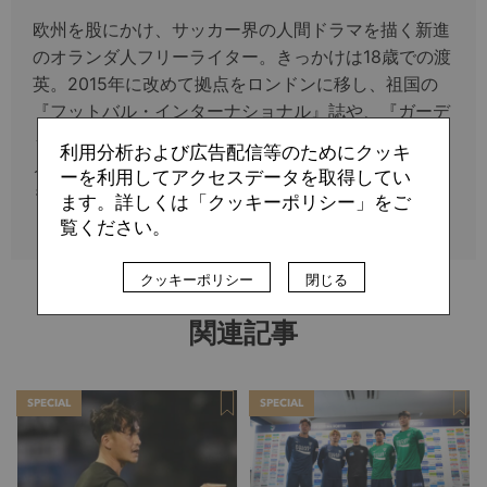
欧州を股にかけ、サッカー界の人間ドラマを描く新進
のオランダ人フリーライター。きっかけは18歳での渡
英。2015年に改めて拠点をロンドンに移し、祖国の
『フットバル・インターナショナル』誌や、『ガーデ
ィアン』紙、『フォーフォートゥー』誌といった英国
利用分析および広告配信等のためにクッキ
メディアの他、『フランス・フットボール』誌などに
ーを利用してアクセスデータを取得してい
も寄稿。
ます。詳しくは「クッキーポリシー」をご
覧ください。
クッキーポリシー
閉じる
関連記事
SPECIAL
SPECIAL