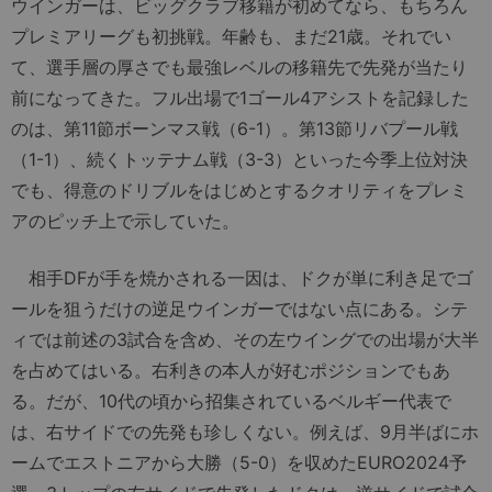
ウインガーは、ビッグクラブ移籍が初めてなら、もちろん
プレミアリーグも初挑戦。年齢も、まだ21歳。それでい
て、選手層の厚さでも最強レベルの移籍先で先発が当たり
前になってきた。フル出場で1ゴール4アシストを記録した
のは、第11節ボーンマス戦（6-1）。第13節リバプール戦
（1-1）、続くトッテナム戦（3-3）といった今季上位対決
でも、得意のドリブルをはじめとするクオリティをプレミ
アのピッチ上で示していた。
相手DFが手を焼かされる一因は、ドクが単に利き足でゴ
ールを狙うだけの逆足ウインガーではない点にある。シテ
ィでは前述の3試合を含め、その左ウイングでの出場が大半
を占めてはいる。右利きの本人が好むポジションでもあ
る。だが、10代の頃から招集されているベルギー代表で
は、右サイドでの先発も珍しくない。例えば、9月半ばにホ
ームでエストニアから大勝（5-0）を収めたEURO2024予