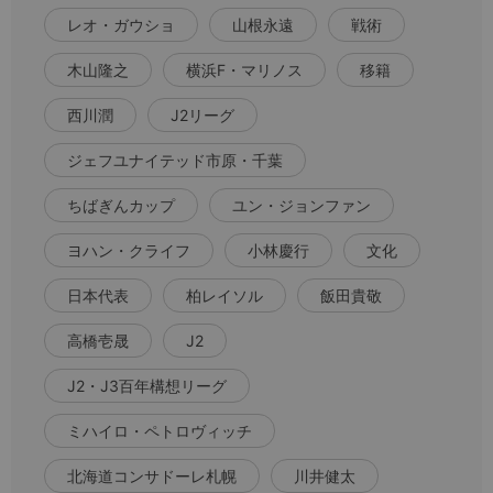
レオ・ガウショ
山根永遠
戦術
木山隆之
横浜F・マリノス
移籍
西川潤
J2リーグ
ジェフユナイテッド市原・千葉
ちばぎんカップ
ユン・ジョンファン
ヨハン・クライフ
小林慶行
文化
日本代表
柏レイソル
飯田貴敬
高橋壱晟
J2
J2・J3百年構想リーグ
ミハイロ・ペトロヴィッチ
北海道コンサドーレ札幌
川井健太