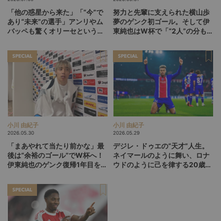
「他の惑星から来た」「“今”で
努力と先輩に支えられた横山歩
あり“未来”の選手」アンリやム
夢のゲンク初ゴール。そして伊
バッペも驚くオリーセというフ
東純也はW杯で「“2人”の分も頑
ランスの新怪物
張る」【後編】
SPECIAL
SPECIAL
小川 由紀子
小川 由紀子
2026.05.30
2026.05.29
「まあやれて当たり前かな」最
デジレ・ドゥエの“天才”人生。
後は“余裕のゴール”でW杯へ！
ネイマールのように舞い、ロナ
伊東純也のゲンク復帰1年目を総
ウドのように己を律する20歳
括【前編】
が、パリSGをCL連覇に導くか
SPECIAL