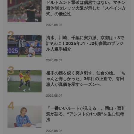
ドルトムント撃破は偶然ではない。マチン
新体制セレッソ大阪が示した「スペイン方
式」の優位性
2026.08.05
清水、川崎、千葉に実力派、京都は＋3で
計9人に！2026年J1・J2初参戦のブラジ
ル人選手紹介
2026.08.02
相手の懐を鋭く突き刺す、仙台の槍。「ち
ゃんと悔しかった」3年目の正直で、有田
恵人が真価を示すシーズンへ
2026.08.04
「一番いいルートが見える」。岡山・西川
潤が語る、“アシストの1つ前”を生む思考
法
2026.08.03