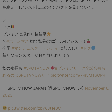
選。3トップの右サイドで先発したドクは、逆サイドで試合
を終え、1アシスト以上のインパクトを見せていた。
／
ドク
プレミアに現れた超新星
＼
#ボーンマス
戦で驚異の1ゴール4アシスト！
今季
#マンチェスター・シティ
に加入した
#ドク
新たなモンスターが解き放たれた！？
秋の夜長も
#SPOTVNOW
#プレミアリーグ全試合観ら
れるのはSPOTVNOWだけ
pic.twitter.com/7Ri5MT6OPR
— SPOTV NOW JAPAN (@SPOTVNOW_JP)
November 6,
2023
pic.twitter.com/zbY6Jt1e0C