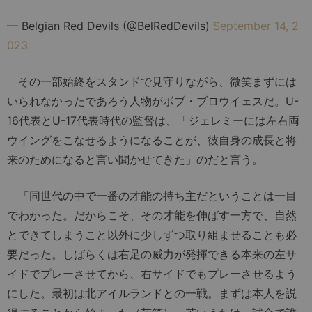
— Belgian Red Devils (@BelRedDevils)
September 14, 2
023
その一部始終をスタンドで見守りながら、微笑まずには
いられなかったであろう人物がボブ・ブロウイェスだ。U-
16代表とU-17代表時代の監督は、「ジェレミーには左右両
ウイングをこなせるようになることが、彼自身の成長と将
来のためになると言い聞かせてきた」のだと言う。
「同世代の中で一番の才能の持ち主だということは一目
でわかった。だからこそ、その才能を伸ばす一方で、自然
とできてしまうこと以外に少しずつ取り組ませることも必
要だった。しばらくは右足の威力が発揮できる本来の左サ
イドでプレーさせてから、右サイドでもプレーさせるよう
にした。最初は北アイルランドとの一戦。まずは本人を説