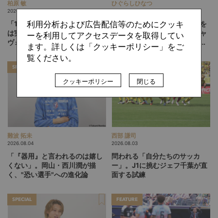
柏原 敏
ひぐらしひなつ
2026.08.06
2026.08.05
利用分析および広告配信等のためにクッキ
「13人、14人」のフットボール
「みんなのセカンドクラブ」を
は実現するか。吉本監督の徳島
目指して。躍進するテゲバジャ
ーを利用してアクセスデータを取得してい
ヴォルティスが描く“新章”
ーロ宮崎が示す「クラブを育て
ます。詳しくは「クッキーポリシー」をご
る」という価値観
覧ください。
SPECIAL
SPECIAL
クッキーポリシー
閉じる
難波 拓未
西部 謙司
2026.08.04
2026.08.03
「『器用』と言われるのは嬉し
問われる「自分たちのサッカ
くない」。岡山・西川潤が描
ー」。J1に挑むジェフ千葉が直
く、"恐い選手"への進化論
面する試練
SPECIAL
FEATURE