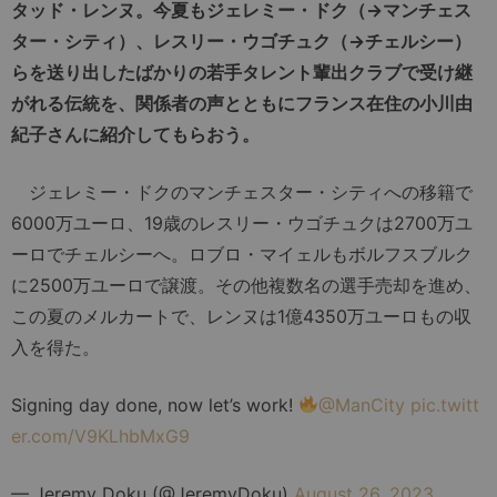
タッド・レンヌ。今夏もジェレミー・ドク（→マンチェス
ター・シティ）、レスリー・ウゴチュク（→チェルシー）
らを送り出したばかりの若手タレント輩出クラブで受け継
がれる伝統を、関係者の声とともにフランス在住の小川由
紀子さんに紹介してもらおう。
ジェレミー・ドクのマンチェスター・シティへの移籍で
6000万ユーロ、19歳のレスリー・ウゴチュクは2700万ユ
ーロでチェルシーへ。ロブロ・マイェルもボルフスブルク
に2500万ユーロで譲渡。その他複数名の選手売却を進め、
この夏のメルカートで、レンヌは1億4350万ユーロもの収
入を得た。
Signing day done, now let’s work!
@ManCity
pic.twitt
er.com/V9KLhbMxG9
— Jeremy Doku (@JeremyDoku)
August 26, 2023