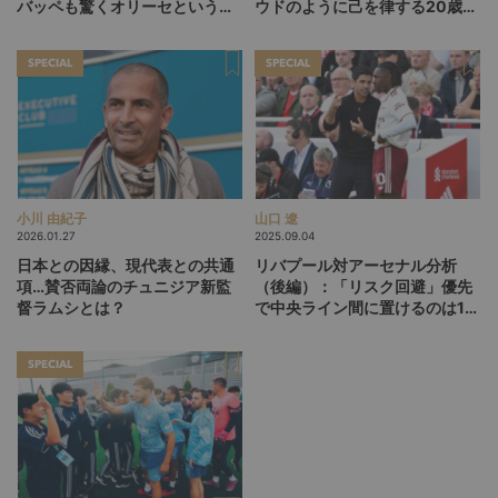
バッペも驚くオリーセというフ
ウドのように己を律する20歳
ランスの新怪物
が、パリSGをCL連覇に導くか
SPECIAL
SPECIAL
小川 由紀子
山口 遼
2026.01.27
2025.09.04
日本との因縁、現代表との共通
リバプール対アーセナル分析
項…賛否両論のチュニジア新監
（後編）：「リスク回避」優先
督ラムシとは？
で中央ライン間に置けるのは1
人。ユニットの互換性を生む“も
う1枚”をどう用意する？
SPECIAL