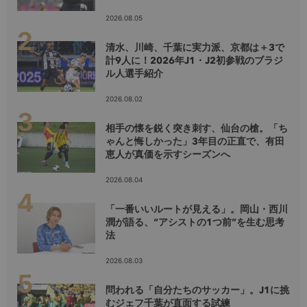
2026.08.05
清水、川崎、千葉に実力派、京都は＋3で
計9人に！2026年J1・J2初参戦のブラジ
ル人選手紹介
2026.08.02
相手の懐を鋭く突き刺す、仙台の槍。「ち
ゃんと悔しかった」3年目の正直で、有田
恵人が真価を示すシーズンへ
2026.08.04
「一番いいルートが見える」。岡山・西川
潤が語る、“アシストの1つ前”を生む思考
法
2026.08.03
問われる「自分たちのサッカー」。J1に挑
むジェフ千葉が直面する試練