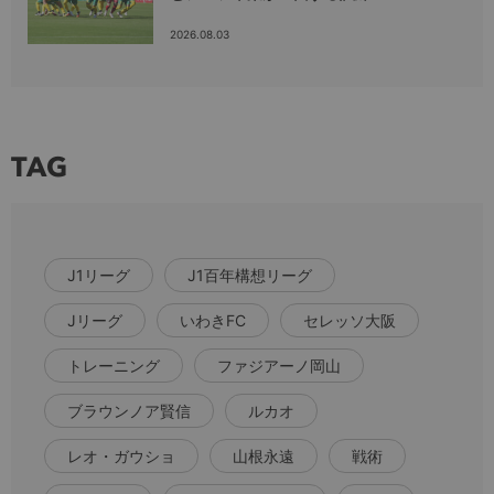
2026.08.03
TAG
J1リーグ
J1百年構想リーグ
Jリーグ
いわきFC
セレッソ大阪
トレーニング
ファジアーノ岡山
ブラウンノア賢信
ルカオ
レオ・ガウショ
山根永遠
戦術