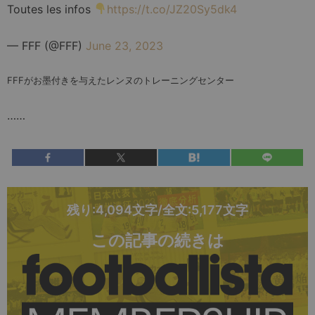
Toutes les infos
https://t.co/JZ20Sy5dk4
— FFF (@FFF)
June 23, 2023
FFFがお墨付きを与えたレンヌのトレーニングセンター
……
残り:4,094文字/全文:5,177文字
この記事の続きは