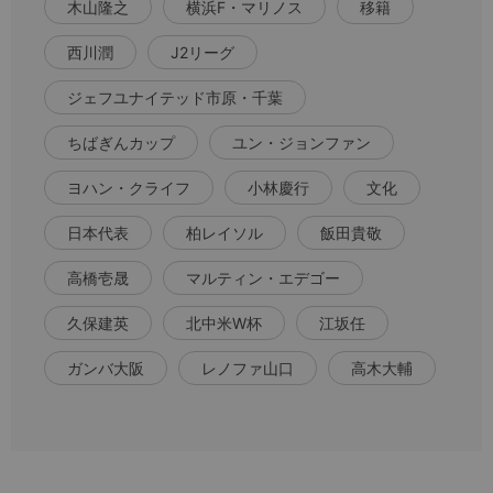
木山隆之
横浜F・マリノス
移籍
西川潤
J2リーグ
ジェフユナイテッド市原・千葉
ちばぎんカップ
ユン・ジョンファン
ヨハン・クライフ
小林慶行
文化
日本代表
柏レイソル
飯田貴敬
高橋壱晟
マルティン・エデゴー
久保建英
北中米W杯
江坂任
ガンバ大阪
レノファ山口
高木大輔