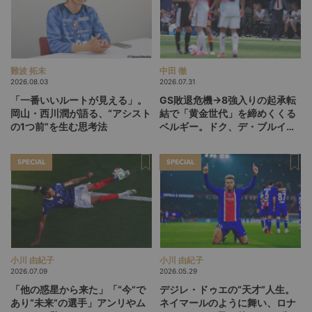
難波 拓未
中田 徹
2026.08.03
2026.07.31
「一番いいルートが見える」。
GS敗退危機→8強入りの起承転
岡山・西川潤が語る、“アシスト
結で「黄金世代」を締めくくる
の1つ前”を生む思考法
ベルギー。ドク、デ・ブルイネ
を下げて2点差を逆転したリュ
ディ・ガルシア劇場の裏側
SPECIAL
SPECIAL
小川 由紀子
小川 由紀子
2026.07.09
2026.05.29
「他の惑星から来た」「“今”で
デジレ・ドゥエの“天才”人生。
あり“未来”の選手」アンリやム
ネイマールのように舞い、ロナ