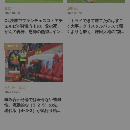
白面
山中 忍
2025.05.29
2025.01.22
CL決勝でフランチェスコ・アチ
「トライできて勝てたのはすご
ェルビが背負うもの。父の死、
く大事」クリスタルパレスで嘆
がんの再発、恩師の熱望…イン
くよりも磨く、鎌田大地の“繋
テルを支える37歳の不撓不屈の
ぎ”へのこだわり【現地取材】
生き様
SPECIAL
らいかーると
2024.12.23
噛み合わせ論では表せない複雑
性。流動的な［3-2-5］の先、
現代版［4-4-2］が流行り始め
た理由