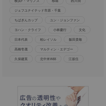
横浜F・マリノス
移籍
西川潤
ジェフユナイテッド市原・千葉
ちばぎんカップ
ユン・ジョンファン
ヨハン・クライフ
小林慶行
文化
日本代表
柏レイソル
飯田貴敬
高橋壱晟
マルティン・エデゴー
久保建英
北中米W杯
江坂任