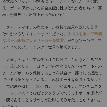
る大義をサッカー指導者に与えることとなった。その結
果、ボール保持による試合支配に挑み敗れた者たちの「墓
標」が世界中に出来上がったのだが。
グアルディオラの次にボール保持で結果を残した監督、
それがマウリツィオ・サッリだった。
ナポリを率いて華麗
なボール保持によるサッカーを披露
。完全なゾーンディフ
ェンスでのプレッシングは世界を驚愕させた。
大事なのは「グアルディオラ以外で」というところだろ
う。現代のサッカーはクラブの大小にかかわらず、多くの
チームがボールを保持することを試合の一部として認識し
ている状況となっている。これはボールを保持するサッカ
ーで結果を残し、バルセロナ、バイエルン、マンチェスタ
ー・シティのようなビッククラブでなくでもボール保持が
可能であることをサッリが証明してみせたことが大きいよ
うに思う。