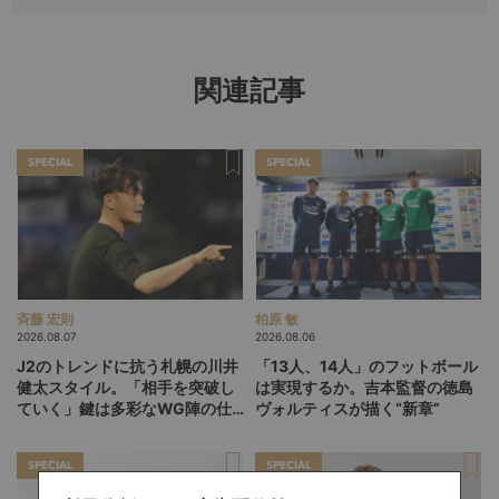
関連記事
SPECIAL
SPECIAL
斉藤 宏則
柏原 敏
2026.08.07
2026.08.06
J2のトレンドに抗う札幌の川井
「13人、14人」のフットボール
健太スタイル。「相手を突破し
は実現するか。吉本監督の徳島
ていく」鍵は多彩なWG陣の仕
ヴォルティスが描く“新章”
掛け
SPECIAL
SPECIAL