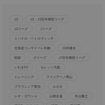
J2
J2・J3百年構想リーグ
J2リーグ
Jリーグ
ミハイロ・ペトロヴィッチ
北海道コンサドーレ札幌
川井健太
戦術
J1リーグ
J1百年構想リーグ
いわきFC
セレッソ大阪
トレーニング
ファジアーノ岡山
ブラウンノア賢信
ルカオ
レオ・ガウショ
山根永遠
木山隆之