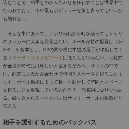
込むことで、相手とのかみ合わせを狂わすことは世界中で
行われており、今や最もポピュラーな策と言ってもいいか
も知れない。
そんな中にあって、ナポリ時代から時が経ってもサッリ
のサッカーに大きな変化はない。ボール保持の配置は［4-
3-3］を基本とし、CBの間や横に中盤の選手が移動してく
る
サリーダ・ラボルピアーナ
はほとんど行わない。可変式
が全盛の時代には珍しいと言えるだろう。サッリの中で
は、配置によるかみ合わせで時間とスペースを得ることよ
りも、ボール循環によって相手を動かして時間とスペース
を得ることを重視しているのだろう。代名詞になりつつあ
る、繰り返されるバックパスはサッリ・ボールの象徴だと
言える。
相手を誘引するためのバックパス