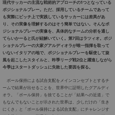
現代サッカーの主流な戦術的アプローチの1つとなっている
ポジショナルプレー。ただ、採用しているチームであって
も実際にピッチ上で実践しているサッカーには差異があ
り、その実像を理解するのはそう簡単ではない。そんなポ
ジショナルプレーの実像を、具体的なチームの分析を通し
てらいかーると氏が紐解いていく。第7回はラツィオ。ポジ
ショナルプレーの大家グアルディオラが唯一指揮を取って
いないイタリアの地で、ポジショナルプレーを駆使して旋
風を起こしたスタイルと、昨季リーグ戦2位と躍進しながら
今季はスタートダッシュに失敗した要因を探る。
ボール保持による試合支配をメインコンセプトとするチ
ームで結果が出せることを、世界中に証明したグアルディ
オラ。「ボール保持」を捨てることが「結果への近道」で
もなんでもないことが示された世界は、少しだけの「生き
にくさ」と「ボール保持による試合支配」にチャレンジす