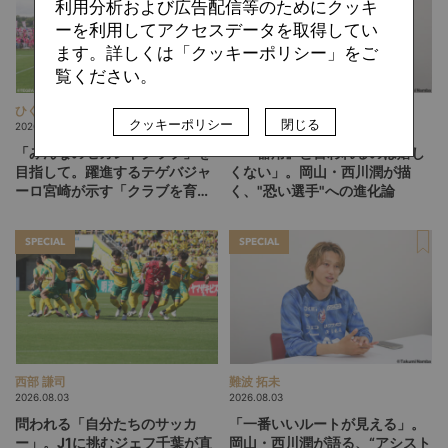
利用分析および広告配信等のためにクッキ
ーを利用してアクセスデータを取得してい
ます。詳しくは「クッキーポリシー」をご
覧ください。
ひぐらしひなつ
難波 拓未
クッキーポリシー
閉じる
2026.08.05
2026.08.04
「みんなのセカンドクラブ」を
「『器用』と言われるのは嬉し
目指して。躍進するテゲバジャ
くない」。岡山・西川潤が描
ーロ宮崎が示す「クラブを育て
く、"恐い選手"への進化論
る」という価値観
SPECIAL
SPECIAL
西部 謙司
難波 拓未
2026.08.03
2026.08.03
問われる「自分たちのサッカ
「一番いいルートが見える」。
ー」。J1に挑むジェフ千葉が直
岡山・西川潤が語る、“アシスト