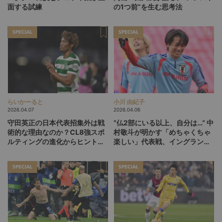
面する試練
の1つ前”を生む思考法
SPECIAL
SPECIAL
らいかーると
小川 由紀子
2026.04.07
2026.04.06
守田英正の日本代表招集外は戦
“仏2部にいる以上、自分は…” 中
術的な理由なのか？CL8強スポ
村敬斗が明かす「めちゃくちゃ
ルティングの進化からヒントを
楽しい」代表戦、イングランド
探る
撃破の舞台裏
SPECIAL
SPECIAL