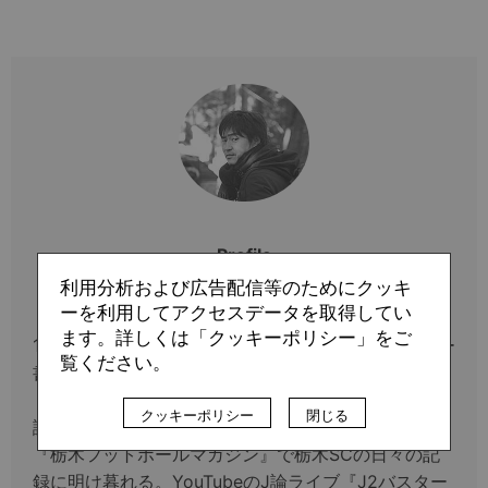
Profile
利用分析および広告配信等のためにクッキ
鈴木 康浩
ーを利用してアクセスデータを取得してい
ます。詳しくは「クッキーポリシー」をご
1978年、栃木県生まれ。ライター・編集者。サッカー
覧ください。
書籍の構成・編集は30作以上。松田浩氏との共著に
『サッカー守備戦術の教科書 超ゾーンディフェンス
クッキーポリシー
閉じる
論』がある。普段は『EL GOLAZO』やWEBマガジン
『栃木フットボールマガジン』で栃木SCの日々の記
録に明け暮れる。YouTubeのJ論ライブ『J2バスター