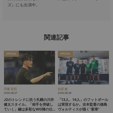
ズ』にも出演中。
関連記事
SPECIAL
SPECIAL
斉藤 宏則
柏原 敏
2026.08.07
2026.08.06
J2のトレンドに抗う札幌の川井
「13人、14人」のフットボール
健太スタイル。「相手を突破し
は実現するか。吉本監督の徳島
ていく」鍵は多彩なWG陣の仕
ヴォルティスが描く“新章”