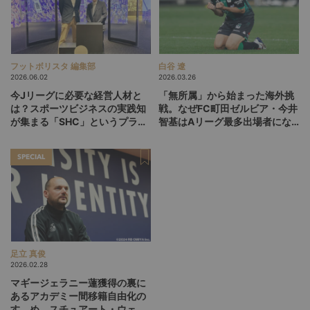
フットボリスタ 編集部
白谷 遼
2026.06.02
2026.03.26
今Jリーグに必要な経営人材と
「無所属」から始まった海外挑
は？スポーツビジネスの実践知
戦。なぜFC町田ゼルビア・今井
が集まる「SHC」というプラッ
智基はAリーグ最多出場者にな
トフォーム
れたのか（前編）
SPECIAL
足立 真俊
2026.02.28
マギージェラニー蓮獲得の裏に
あるアカデミー間移籍自由化の
すゝめ。スチュアート・ウェバ