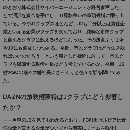
のとおり株式会社サイバーエージェントが経営参画したこ
とで潤沢な資金を手にし、J1昇格争いの筆頭候補に躍り出
ている。今やJ1クラブのほとんど、J2も半分以上は責任企
業といえる企業がクラブを支えており、純粋な市民クラブ
と言えるクラブは数えるほどになった。その浸食ぶりは今
やJ3にも波及しつつある。今後、市民クラブはどう生き残
ればいいのだろう、という漠とした疑問に対して、市民ク
ラブを陣頭する現役社長はどう考えているのか。今回、J2
栃木SCの橋本大輔社長にざっくりと色々な話を聞いてみ
た。
DAZNの放映権獲得はJクラブにどう影響し
たか？
――今季のJ2を見てもわかるとおり、FC町田ゼルビアは責
任企業と言える企業がついてから着実にチームを強化し、