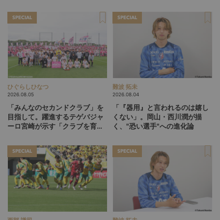
掛け
SPECIAL
SPECIAL
ひぐらしひなつ
難波 拓未
2026.08.05
2026.08.04
「みんなのセカンドクラブ」を
「『器用』と言われるのは嬉し
目指して。躍進するテゲバジャ
くない」。岡山・西川潤が描
ーロ宮崎が示す「クラブを育て
く、"恐い選手"への進化論
る」という価値観
SPECIAL
SPECIAL