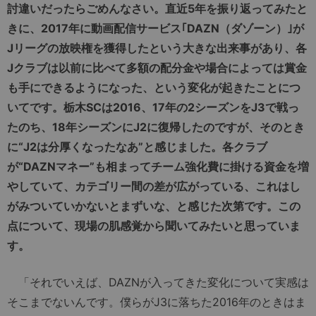
討違いだったらごめんなさい。直近5年を振り返ってみたと
きに、2017年に動画配信サービス｢DAZN（ダゾーン）｣が
Jリーグの放映権を獲得したという大きな出来事があり、各
Jクラブは以前に比べて多額の配分金や場合によっては賞金
も手にできるようになった、という変化が起きたことにつ
いてです。栃木SCは2016、17年の2シーズンをJ3で戦っ
たのち、18年シーズンにJ2に復帰したのですが、そのとき
に“J2は分厚くなったなあ”と感じました。各クラブ
が“DAZNマネー”も相まってチーム強化費に掛ける資金を増
やしていて、カテゴリー間の差が広がっている、これはし
がみついていかないとまずいな、と感じた次第です。この
点について、現場の肌感覚から聞いてみたいと思っていま
す。
「それでいえば、DAZNが入ってきた変化について実感は
そこまでないんです。僕らがJ3に落ちた2016年のときはま