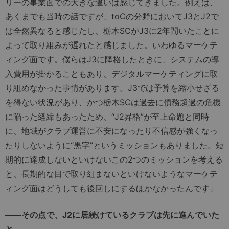
リーの事業面での大きな違いは感じてきました。例えば、
あくまでも当時の話ですが、toCの分野においてJ3とJ2で
は全然異なると感じたし、栃木SCがJ3に2年間いたことに
よって取り組みが遅れたと感じました。いわゆるマーケテ
ィング面です。僕らはJ3に降格したときに、システムの導
入費用が掛かることもあり、デジタルマーケティングに取
り組めなかった事情があります。J3では予算を縮小せざる
を得ない状況があり、かつ栃木SCは過去に債務超過の危機
に陥った経緯もあったため、“J2昇格”が至上命題と同時
に、地域がクラブ運営に不安になったり不信感が強くなっ
たりしないように“黒字”というミッションもありました。短
期的に達成しないといけないこの2つのミッションを考える
と、長期的な目で取り組まないといけないようなマーケテ
ィング面はどうしても後回しにするほかなかったんです」
――その点で、J2に居続けているクラブは先に進んでいた