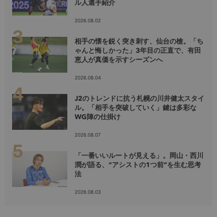
ル人選手紹介
2026.08.02
相手の懐を鋭く突き刺す、仙台の槍。「ち
ゃんと悔しかった」3年目の正直で、有田
恵人が真価を示すシーズンへ
2026.08.04
J2のトレンドに抗う札幌の川井健太スタイ
ル。「相手を突破していく」鍵は多彩な
WG陣の仕掛け
2026.08.07
「一番いいルートが見える」。岡山・西川
潤が語る、“アシストの1つ前”を生む思考
法
2026.08.03