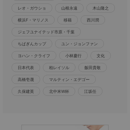
レオ・ガウショ
山根永遠
木山隆之
横浜F・マリノス
移籍
西川潤
ジェフユナイテッド市原・千葉
ちばぎんカップ
ユン・ジョンファン
ヨハン・クライフ
小林慶行
文化
日本代表
柏レイソル
飯田貴敬
高橋壱晟
マルティン・エデゴー
久保建英
北中米W杯
江坂任