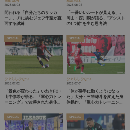
西部 謙司
難波 拓未
2026.08.03
2026.08.03
問われる「自分たちのサッカ
「一番いいルートが見える」。
ー」。J1に挑むジェフ千葉が直
岡山・西川潤が語る、“アシスト
面する試練
の1つ前”を生む思考法
SPECIAL
SPECIAL
ひぐらしひなつ
ひぐらしひなつ
2026.07.02
2026.07.01
「景色が変わった」いわきFC・
「体が勝手に動くようになっ
山中惇希が語る、「重心力トレ
た」大分・三竿雄斗を変えた身
ーニング」で改善された身体と
体操作。「重心力トレーニン
プレー（後編）
グ」との出会い（前編）
SPECIAL
SPECIAL