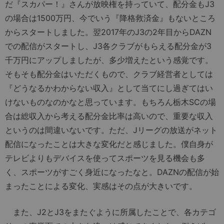
だ『スカパー！』さんが放映権を持っていて、配分金もJ3
の場合は1500万円、今でいう『降格救済金』もないところ
からスタートしました。翌2017年のJ3の2年目からDAZN
での配信がスタートし、J3各クラブがもらえる配分金が3
千万円にアップしましたが、多少増えたという感覚です。
そもそも配分金はいただくもので、クラブ経営者としては
『どうなるかわからない収入』として当てにし過ぎてはい
けないものなのかなと思っています。もちろん栃木SCの場
合は総収入から考える配分金比率は高いので、重要な収入
というのは間違いないです。ただ、Jリーグの放送がネット
配信になったことは大きな変化だと感じました。僕自身が
テレビよりもデバイスを使ってスポーツを見る機会も多
く、スポーツがすごく身近になったなと。DAZNの配信が始
まったことによる変化、実感はその点が大きいです。
また、J2とJ3をまたぐように所属したことで、各カテゴ