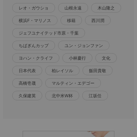
レオ・ガウショ
山根永遠
木山隆之
横浜F・マリノス
移籍
西川潤
ジェフユナイテッド市原・千葉
ちばぎんカップ
ユン・ジョンファン
ヨハン・クライフ
小林慶行
文化
日本代表
柏レイソル
飯田貴敬
高橋壱晟
マルティン・エデゴー
久保建英
北中米W杯
江坂任