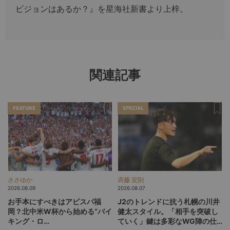
ビジョンはあるか？』を星海社新書より上梓。
関連記事
FEATURE
SPECIAL
ささゆか
斉藤 宏則
2026.08.09
2026.08.07
お手本にすべきはアビスパ福
J2のトレンドに抗う札幌の川井
岡？北中米W杯から始める“バイ
健太スタイル。「相手を突破し
キング・ロ
ていく」鍵は多彩なWG陣の仕