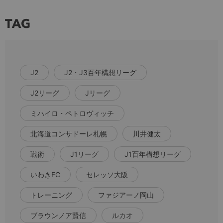
TAG
J2
J2・J3百年構想リーグ
J2リーグ
Jリーグ
ミハイロ・ペトロヴィッチ
北海道コンサドーレ札幌
川井健太
戦術
J1リーグ
J1百年構想リーグ
いわきFC
セレッソ大阪
トレーニング
ファジアーノ岡山
ブラウンノア賢信
ルカオ