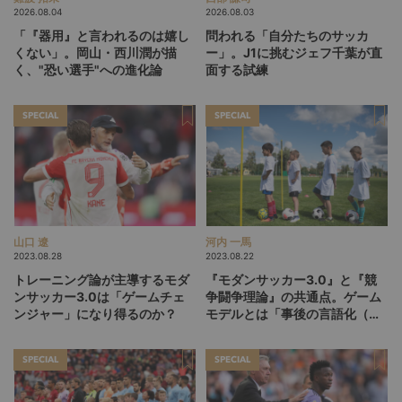
2026.08.04
2026.08.03
「『器用』と言われるのは嬉し
問われる「自分たちのサッカ
くない」。岡山・西川潤が描
ー」。J1に挑むジェフ千葉が直
く、"恐い選手"への進化論
面する試練
SPECIAL
SPECIAL
山口 遼
河内 一馬
2023.08.28
2023.08.22
トレーニング論が主導するモダ
『モダンサッカー3.0』と『競
ンサッカー3.0は「ゲームチェ
争闘争理論』の共通点。ゲーム
ンジャー」になり得るのか？
モデルとは「事後の言語化（記
号化）」である
SPECIAL
SPECIAL