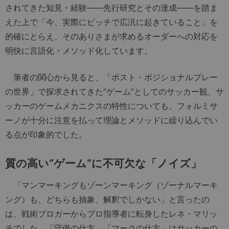
されてきた知見・経験——先行研究とその達成——を踏ま
えた上で「今、実際にピッチで広汎に起きていること」を
的確にとらえ、そのありさまが求めるオーダーへの対応を
明快に言語化・メソッド化しています。
筆者の関心から見ると、「ポスト・ポジショナルプレー
の世界」で探求されてきた“ゲーム”としてのサッカー観、サ
ッカーのゲームメカニクスの特性についても、フォルミサ
ーノが十分に注意を払って理論とメソッドに繰り込んでい
る点が印象的でした。
質の高い“ゲーム“に不可欠な「ノイズ」
「マンマーキングもゾーンマーキング（ゾーナルマーキ
ング）も、どちらも抽象、解釈でしかない」と言ったの
は、戦術ブロガーからプロ指導者に転身したレネ・マリッ
チでした。「守備の仕方」「マークの仕方」はサッカーの