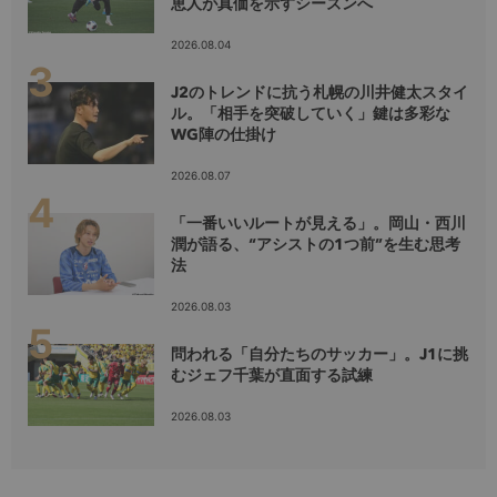
恵人が真価を示すシーズンへ
2026.08.04
J2のトレンドに抗う札幌の川井健太スタイ
ル。「相手を突破していく」鍵は多彩な
WG陣の仕掛け
2026.08.07
「一番いいルートが見える」。岡山・西川
潤が語る、“アシストの1つ前”を生む思考
法
2026.08.03
問われる「自分たちのサッカー」。J1に挑
むジェフ千葉が直面する試練
2026.08.03