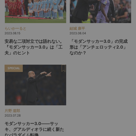
らいかーると
結城 康平
2023.08.15
2023.08.04
安易な二項対立では語れない。
「モダンサッカー3.0」の完成
『モダンサッカー3.0』は「工
形は「アンチェロッティ2.0」
夫」のヒント
なのか？
SPECIAL
片野 道郎
2023.07.28
モダンサッカー3.0――サッ
キ、グアルディオラに続く新た
なパラダイム転換