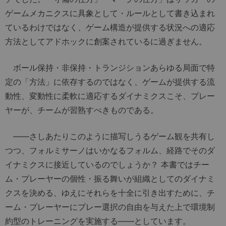
ゲームメカニクスに具象として・ルールとして書き込まれ
ているわけではなく、ゲーム構造が提供する状況への適応
方法としてアドホックに創案されているに過ぎません。
ボール保持・非保持・トランジションあらゆる局面で特
定の「方法」に依存するのではなく、ゲームが提供する流
動性、変動性に柔軟に適応するダイナミクスこそ、プレー
ヤーが、チームが習熟すべきものである。
――さしあたりこのように描写しうるゲーム観を共有し
つつ、フォルミサーノはいかなるフォルム、経路でそのダ
イナミクスに接近しているのでしょうか？ 本書ではチー
ム・プレーヤーの個性・振る舞いが組織としてのダイナミ
クスを決める、ゆえにそれらを十全に引き出すために、チ
ーム・プレーヤーにプレー選択の自由を与えた上で環境制
約型のトレーニングを実施する――としています。