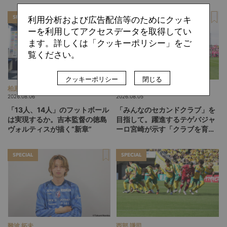
ー”、“Wonderwall”の日本版を
掛け
探す旅
SPECIAL
SPECIAL
利用分析および広告配信等のためにクッキ
ーを利用してアクセスデータを取得してい
ます。詳しくは「クッキーポリシー」をご
覧ください。
クッキーポリシー
閉じる
柏原 敏
ひぐらしひなつ
2026.08.06
2026.08.05
「13人、14人」のフットボール
「みんなのセカンドクラブ」を
は実現するか。吉本監督の徳島
目指して。躍進するテゲバジャ
ヴォルティスが描く“新章”
ーロ宮崎が示す「クラブを育て
る」という価値観
SPECIAL
SPECIAL
難波 拓未
西部 謙司