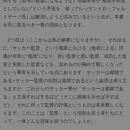
関する（思考の基盤になるような）理論体系が“複雑を前提
としていない”という矛盾を、彼（アレッサンドロ・フォル
ミサーノ氏）は解消しようと試みているという点が、本書
を手に取るべき一番の理由となります。
2つ目は（ここからは私の解釈になりますが）、それゆえ
に「サッカー監督」という職業における（他者による）評
価が非常に“複雑”になり、良い監督と悪い監督、成功した監
督と失敗した監督などを、定めるのが極めて難しくなった
という事実を示している点にあります。サッカーは複雑で
ある=サッカー監督の役割は複雑であるという論理は成り立
ちますが、これからのサッカー界が「サッカーは複雑であ
る」と主張すればするほど（そこに根拠を示せば示すほ
ど）、それに伴って監督の評価というものは本来難しくな
ります。このことは「監督」という役割を担う者たちにと
って、一体どんな意味を持つのでしょうか。