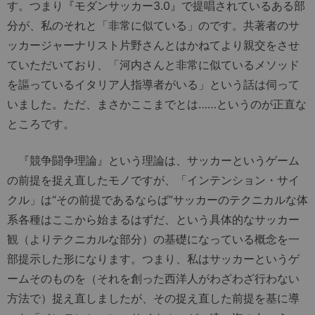
す。つまり『モダンサッカー3.0』で提唱されているある部
分が、私のそれと「非常に似ている」のです。共著者のサ
ッカージャーナリスト片野さんとはかねてより親交をさせ
ていただいており、「河内さんと非常に似ているメソッド
を謳っているイタリア人指導者がいる」という話は伺って
いました。ただ、まさかここまでとは……というのが正直な
ところです。
『競争闘争理論』という理論は、サッカーというゲーム
の前提を捉え直したモノですが、「インテンション・サイ
クル」は“その前提であるならば”サッカーのテクニカルな体
系各種はここから始まるはずだ、という具体的なサッカー
観（よりテクニカルな部分）の基礎になっている概念を一
部提示した形になります。つまり、私はサッカーというゲ
ームそのものを（それを創った西洋人がわざわざ行わない
方法で）捉え直しましたが、その捉え直した前提を基に導