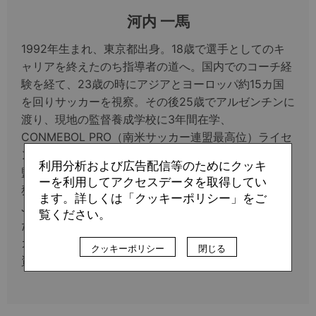
河内 一馬
1992年生まれ、東京都出身。18歳で選手としてのキ
ャリアを終えたのち指導者の道へ。国内でのコーチ経
験を経て、23歳の時にアジアとヨーロッパ約15カ国
を回りサッカーを視察。その後25歳でアルゼンチンに
渡り、現地の監督養成学校に3年間在学、
CONMEBOL PRO（南米サッカー連盟最高位）ライセ
ンスを取得。帰国後は鎌倉インターナショナルFCの
利用分析および広告配信等のためにクッキ
監督に就任し、同クラブではブランディング責任者も
ーを利用してアクセスデータを取得してい
務めている。その他、執筆やNPO法人 love.fútbol
ます。詳しくは「クッキーポリシー」をご
Japanで理事を務めるなど、サッカーを軸に多岐にわ
覧ください。
たる活動を行っている。著書に『競争闘争理論 サッ
カーは「競う」べきか「闘う」べきか』。鍼灸師国家
クッキーポリシー
閉じる
資格保持。