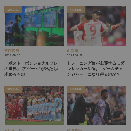
SPECIAL
SPECIAL
五百蔵 容
山口 遼
2023.09.04
2023.08.28
「ポスト・ポジショナルプレー
トレーニング論が主導するモダ
の世界」で“ゲーム”が私たちに
ンサッカー3.0は「ゲームチェ
求めるもの
ンジャー」になり得るのか？
SPECIAL
SPECIAL
らいかーると
結城 康平