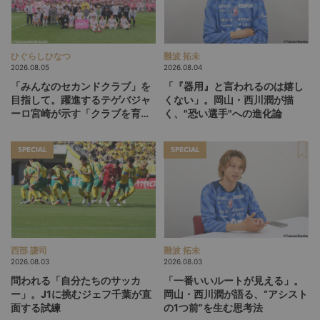
ひぐらしひなつ
難波 拓未
2026.08.05
2026.08.04
「みんなのセカンドクラブ」を
「『器用』と言われるのは嬉し
目指して。躍進するテゲバジャ
くない」。岡山・西川潤が描
ーロ宮崎が示す「クラブを育て
く、"恐い選手"への進化論
る」という価値観
SPECIAL
SPECIAL
西部 謙司
難波 拓未
2026.08.03
2026.08.03
問われる「自分たちのサッカ
「一番いいルートが見える」。
ー」。J1に挑むジェフ千葉が直
岡山・西川潤が語る、“アシスト
面する試練
の1つ前”を生む思考法