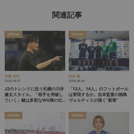
関連記事
SPECIAL
SPECIAL
斉藤 宏則
柏原 敏
2026.08.07
2026.08.06
J2のトレンドに抗う札幌の川井
「13人、14人」のフットボール
健太スタイル。「相手を突破し
は実現するか。吉本監督の徳島
ていく」鍵は多彩なWG陣の仕
ヴォルティスが描く“新章”
掛け
SPECIAL
SPECIAL