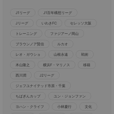
J1リーグ
J1百年構想リーグ
Jリーグ
いわきFC
セレッソ大阪
トレーニング
ファジアーノ岡山
ブラウンノア賢信
ルカオ
レオ・ガウショ
山根永遠
戦術
木山隆之
横浜F・マリノス
移籍
西川潤
J2リーグ
ジェフユナイテッド市原・千葉
ちばぎんカップ
ユン・ジョンファン
ヨハン・クライフ
小林慶行
文化