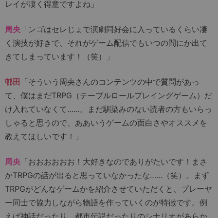
レイが凄く得意ですよね」
周央
「ンゴはセレじょで演劇同好会に入っているくらい凄
く演技が好きで、それがゲーム配信でもいつの間にか出て
きてしまっています！（笑）」
邨田
「そういう周央さんのコンテンツの中で質問があっ
て、僕はまだTRPG（テーブルロールプレイングゲーム）だ
け入れていなくて……。まだ馴染みのない読者の方もいらっ
しゃると思うので、ああいうゲームの面白さやオススメを
教えてほしいです！」
周央
「おおおおおお！大好きなのでありがたいです！まさ
かTRPGの話が出ると思っていなかったな……（笑）。まず
TRPGがどんなゲームかを紹介させていただくと、プレーヤ
ー同士で協力しながら物語を作っていくのが特徴です。例
えば神話だったり、都市伝説だったりのシナリオがあらか