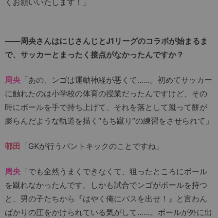
くお願いいたします！」
――周央さんはにじさんじとJ1リーグのコラボが始まるま
で、サッカーとまったく接点がなかったんですか？
周央
「あの、ンゴは運動神経が悪くて……。初めてサッカー
に触れたのは小学校の体育の授業だったんですけど、その
時にボールを手で持ち上げて、それを落として蹴って餅が
膨らんだような軌道を描く“もち蹴り”の練習をさせられて」
邨田
「GKが行うパントキックのことですね」
周央
「でも全然うまくできなくて、狙ったところにボール
を蹴れなかったんです。しかも試合でンゴがボールを持つ
と、男の子たちから『はやく俺にパスを出せ！』と言わん
ばかりの圧をかけられている気がして……。ボールが外に出