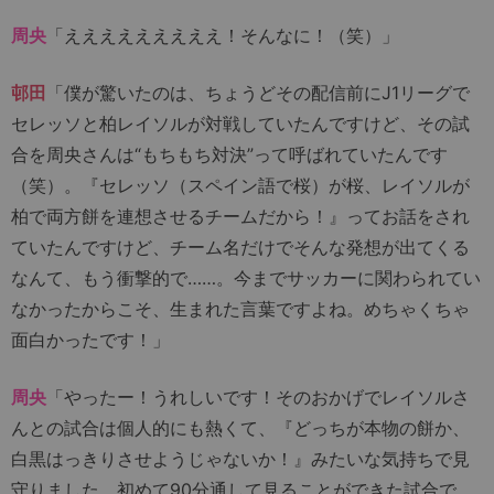
周央
「えええええええええ！そんなに！（笑）」
邨田
「僕が驚いたのは、ちょうどその配信前にJ1リーグで
セレッソと柏レイソルが対戦していたんですけど、その試
合を周央さんは“もちもち対決”って呼ばれていたんです
（笑）。『セレッソ（スペイン語で桜）が桜、レイソルが
柏で両方餅を連想させるチームだから！』ってお話をされ
ていたんですけど、チーム名だけでそんな発想が出てくる
なんて、もう衝撃的で……。今までサッカーに関わられてい
なかったからこそ、生まれた言葉ですよね。めちゃくちゃ
面白かったです！」
周央
「やったー！うれしいです！そのおかげでレイソルさ
んとの試合は個人的にも熱くて、『どっちが本物の餅か、
白黒はっきりさせようじゃないか！』みたいな気持ちで見
守りました。初めて90分通して見ることができた試合で