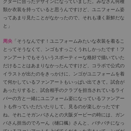
クターに合ったデザインになっていました。みなさん何種
類か衣装を持っていると思うんですけど、ユニフォーム姿
ってあまり見たことがなかったので、それも凄く新鮮だな
と」
周央
「そうなんです！ユニフォームみたいな衣装を着るこ
とってそうなくて、ンゴもすっごくうれしかったです！フ
ァンアートでもそういうスポーティーな格好で描いていた
だけることはあまりなかったんですけど、コラボで公式の
イラストが出たのをきっかけに、ンゴがユニフォームを着
て何かしているファンアートもいっぱい出てきて。試合が
あったりすると、試合相手のクラブを担当されているライ
バーの方と一緒にユニフォーム姿になっているファンアー
トも作っていただいたりして、見るのが楽しかったです
ね。それこそガンバさんとの大阪ダービーの時には、ガン
バさん担当のでろーん（樋口楓）さんと、バチバチになっ
ているファンアートを上げてくださった方もいて。ンゴが