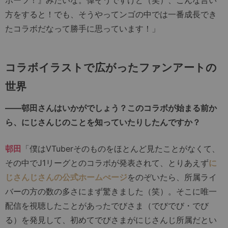
方をすると！でも、そうやってンゴの中では一番成長でき
たコラボだなって勝手に思っています！」
コラボイラストで広がったファンアートの
世界
――邨田さんはいかがでしょう？このコラボが始まる前か
ら、にじさんじのことを知っていたりしたんですか？
邨田
「僕はVTuberそのものをほとんど見たことがなくて、
その中でJ1リーグとのコラボが発表されて、とりあえず
に
じさんじさんの公式ホームぺージ
をのぞいたら、所属ライ
バーの方の数の多さにまず驚きました（笑）。そこに唯一
配信を視聴したことがあったでびさま（でびでび・でび
る）を発見して、初めてでびさまがにじさんじ所属だとい