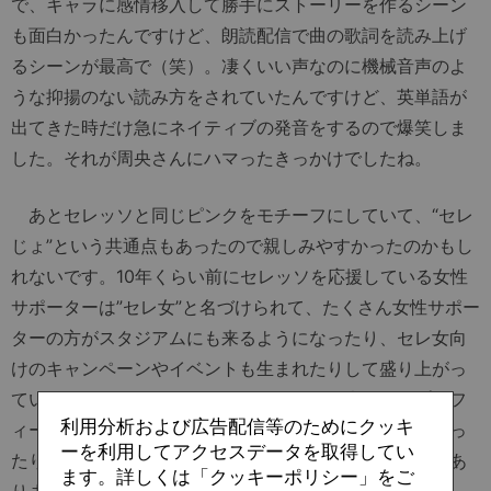
で、キャラに感情移入して勝手にストーリーを作るシーン
も面白かったんですけど、朗読配信で曲の歌詞を読み上げ
るシーンが最高で（笑）。凄くいい声なのに機械音声のよ
うな抑揚のない読み方をされていたんですけど、英単語が
出てきた時だけ急にネイティブの発音をするので爆笑しま
した。それが周央さんにハマったきっかけでしたね。
あとセレッソと同じピンクをモチーフにしていて、“セレ
じょ”という共通点もあったので親しみやすかったのかもし
れないです。10年くらい前にセレッソを応援している女性
サポーターは”セレ女”と名づけられて、たくさん女性サポー
ターの方がスタジアムにも来るようになったり、セレ女向
けのキャンペーンやイベントも生まれたりして盛り上がっ
ています。そんなセレッソとコラボする周央さんのプロフ
利用分析および広告配信等のためにクッキ
ィールにセレじょって書いてあって、『めちゃくちゃぴっ
ーを利用してアクセスデータを取得してい
たりの人選やん！』と思って、興味を持ったというのもあ
ます。詳しくは「クッキーポリシー」をご
りましたね」