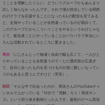
うことを理解したくらい、どういうグループかもあんまり
詳しく知らなかったんです。それで僕が担当している関西
のJ1クラブを応援することになった4人の配信を見てみる
と、全員やっていることが全然違っているのが面白くて。
このグループだからこういうことをやるというわけじゃな
くて、配信者ごとにやっていることがバラバラで本当にい
ろんな活動されているところに驚きました」
周央
「にじさんじって物凄く自由で幅も広くて、一人ひと
りやっていることも全然違うので！ただ選択肢が広過ぎ
て、自分に合ったものを見つけるのが逆に難しいなってい
うのもあると思うんですけど（苦笑）」
邨田
「そんな中で出会ったのが、周央さんのYouTubeチャ
ンネルで上がっている『10分で「理解」ろう！周央サン
ゴ』という切り抜き動画だったんです。最初のゲーム実況