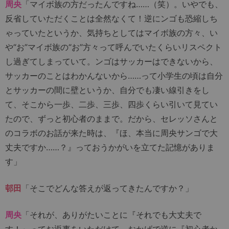
周央
「マイボ族の方だったんですね……（笑）。いやでも、
反省していただくことは全然なくて！逆にンゴも恐縮しち
ゃっていたというか、気持ちとしてはマイボ族の方々、い
や“お”マイボ族の“お”方々って呼んでいたくらいリスペクト
し過ぎてしまっていて。ンゴはサッカーはできないから、
サッカーのことはわかんないから……って小学生の頃は自分
とサッカーの間に壁というか、自分でも凄い線引きをし
て、そこから一歩、二歩、三歩、四歩くらい引いて見てい
たので、ずっと初心者のままで。だから、セレッソさんと
のコラボのお話が来た時は、『ほ、本当に周央サンゴで大
丈夫ですか……？』っておうかがいを立てた記憶がありま
す」
邨田
「そこでどんな答えが返ってきたんですか？」
周央
「それが、ありがたいことに『それでも大丈夫で
す！』ってお返事をいただけて。おかげで逆に『初心者か