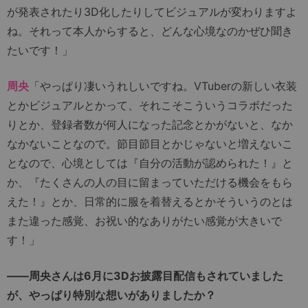
が発表されたり3D化したりしてビジュアルが変わりますよ
ね。それって本人からすると、どんな心境なのかぜひ聞き
たいです！」
周央
「やっぱり凄いうれしいですね。VTuberの新しい衣装
とかビジュアルとかって、それこそこういうコラボだった
りとか、登録者数が何人になった記念とかがないと、なか
なかないことなので。節目節目とかじゃないと増えないこ
となので、心境としては『自分の活動が認められた！』と
か、『たくさんの人の目に留まっていただける機会をもら
えた！』とか、日常的に服を着替えるとかそういうのとは
また違った感覚、お祝い的なありがたい感覚が大きいで
す！」
――周央さんは6月に3Dお披露目配信もされていました
が、やっぱり特別な想いがありましたか？