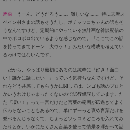
周央
「うーん、どうだろう……。難しいな……。特に志摩ス
ペイン村さまの話もそうだし、ポチャッコちゃんの話もそ
うなんですけど、定期的にやっている無計画な雑談配信の
中でポロポロ出ているような感じなので。『ここでこの話
を持ってきてドーン！大ウケ！』みたいな構成を考えてい
るわけではないんです。
だから、やっぱり最初にあるのは純粋に『好き！面白
い！誰かに話したい！』っていう気持ちなんですけど、そ
れをどう共感してもらうかに関しては、ンゴも話のプロと
かいうわけじゃまったくないので試行錯誤しています。た
だ『凄い！』って一言だけだと言葉の範囲が広過ぎてよく
伝わらないこともあるので、単にずーっと褒め言葉だけを
並べるんじゃなくて、ちょっとツッコミどころを入れてみ
たりとか、いかにたくさん言葉を使って情景を浮かべて話