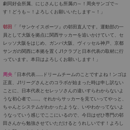
劇同好会所属、にじさんじも所属の～！周央サンゴで～
す！どうも～！よろしくお願いいたします～！」
邨田
「『サンケイスポーツ』の邨田直人です。運動部の一
員として大阪を拠点に関西サッカーを追いかけていて、セ
レッソ大阪をはじめ、ガンバ大阪、ヴィッセル神戸、京都
サンガの関西に本拠を置くJ1クラブと日本代表の取材に行
っています。本日はよろしくお願いします！」
周央
「日本代表……ドリームチームのことですよね！ンゴは
正直、J1リーグさんとのコラボが始まった時は申し訳ない
ことに、日本代表とセレッソさんの違いすらわからないよ
うな初心者で……。それからサッカーを見ていってやっと、
ちゃんとシステムがわかったような、いやわかってないよ
うなっていう感じでここにいるので、今日はぜひ専門の邨
田さんから勉強させていただけるとうれしいです！よろし