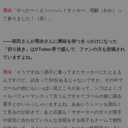
周央
「やったー！えへへへへ！サッカー、理解（わか）っ
て参りました！（笑）」
――邨田さんが周央さんに興味を持つきっかけになった
「切り抜き」はVTuber界で盛んで、ファンの方も投稿され
ていますよね。
周央
「そうですね！調子に乗ってまたサッカーにたとえる
んですけど、試合って90分あるじゃないですか。その中で
ゴールの他にもいっぱい見どころがあって、ンゴはよくゴ
ールパフォーマンスって言うんですか？ゴールの後に踊る
選手とかいらっしゃいますよね。ああいうシーンも面白く
て見るのが好きで。あと応援も！サポーターの方々が選手
や状況に合わせていろんな合唱をする様子もチームで個性
が出ていて、そういうシーンばっかりを一時期見ていまし