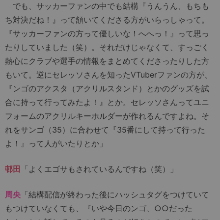
でも、サッカーファンの中でも結構『うんうん、もちも
ち対決だね！』って頷いてくださる方がいらっしゃって。
『サッカーファンの方って優しいな！へへっ！』って思っ
たりしていました（笑）。それだけじゃなくて、すっごく
熱心にクラブや選手の情報をまとめてくださったりした方
もいて。逆にセレッソさんを知ったVTuberファンの方が、
『ンゴのアクスタ（アクリルスタンド）とかのグッズを試
合に持って行ってみたよ！』とか。セレッソさんってユニ
フォームのアクリルキーホルダーが作れるんですよね。そ
れをサンゴ（35）に合わせて『35番にして持って行った
よ！』って人がいたりとか」
邨田
「よくエゴサもされているんですね（笑）」
周央
「結構配信が終わった後にハッシュタグをつけていて
もつけていなくても、『いや今日のンゴ、○○だった