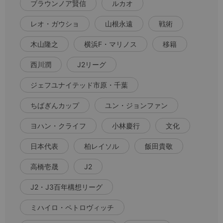
ブラウンノア賢信
ルカオ
レオ・ガウショ
山根永遠
戦術
木山隆之
横浜F・マリノス
移籍
西川潤
J2リーグ
ジェフユナイテッド市原・千葉
ちばぎんカップ
ユン・ジョンファン
ヨハン・クライフ
小林慶行
文化
日本代表
柏レイソル
飯田貴敬
高橋壱晟
J2
J2・J3百年構想リーグ
ミハイロ・ペトロヴィッチ