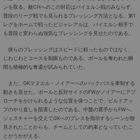
ンを取る。敵CHへのこの対応はバイエルン戦のみならず、
普段のリーグ戦でも見られるプレッシング方法となる。第1
レグをホームで戦ったビジャレアルは、バイエルン相手で
も普段と変わらぬ強気なプレッシングを見せたのである。
彼らのプレッシングはスピードに頼ったものではなく、
じわじわとコースを制限ものである。ボールを奪われた瞬
間も積極的な奪還が試みられていた。
また、GKマヌエル・ノイアーへのバックパスを牽制する
動きも見せた。ボールと反対サイドのFWがノイアーにアプ
ローチをかけられるような位置を保つことで、ビルドアッ
プのやり直しを阻害したのである。中盤の選手からFWへ、
ジェスチャーを交えてGKへのプレスを指示するシーンが散
見されたことからも、チームとしての約束となっていたこ
とがうかがえる。