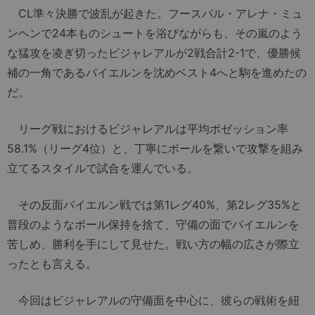
CL準々決勝で波乱が起きた。フースバル・アレナ・ミュ
ンヘンで24本ものシュートを浴びながらも、その嵐のよう
な猛攻を凌ぎ切ったビジャレアルが2戦合計2-1で、優勝候
補の一角であるバイエルンを沈めベスト4へと駒を進めたの
だ。
リーグ戦におけるビジャレアルは平均ポゼッション率
58.1%（リーグ4位）と、丁寧にボールを繋いで攻撃を組み
立てるスタイルで試合を運んでいる。
その反面バイエルン戦では第1レグ40%、第2レグ35%と
普段のようなボール保持を捨て、守備の面でバイエルンを
苦しめ、勝利を手にして見せた。戦い方の幅の広さが際立
ったとも言える。
今回はビジャレアルの守備面を中心に、彼らの戦術を紐