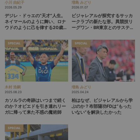
小川 由紀子
増島 みどり
2026.05.29
2026.01.07
デジレ・ドゥエの“天才”人生。
ビジャレアルが探究するサッカ
ネイマールのように舞い、ロナ
ークラブの新たな形。異競技リ
ウドのように己を律する20歳
ーグワン・BR東京とのサステナ
が、パリSGをCL連覇に導くか
ブル契約は「ブランドの共鳴」
SPECIAL
SPECIAL
木村 浩嗣
増島 みどり
2025.08.23
2025.04.24
カソルラの奇跡はいつまで続く
柏はなぜ、ビジャレアルから学
のか？オビエドを引き連れリー
ぶのか？布部陽功FDは“もった
ガに帰って来た不惑の魔術師
いない”を解決したかった
SPECIAL