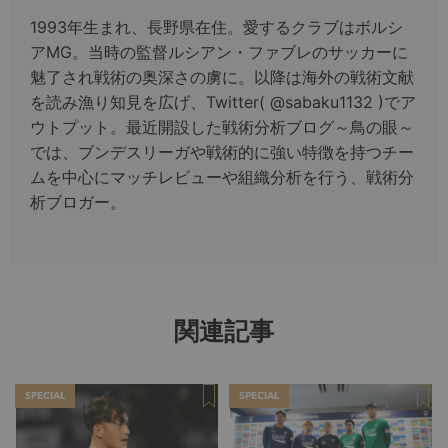
1993年生まれ、長野県在住。愛するクラブはボルシ
アMG。当時の監督ルシアン・ファブレのサッカーに
魅了され戦術の奥深さの虜に。以降は海外の戦術文献
を読み漁り知見を広げ、Twitter( @sabaku1132 )でア
ウトプット。最近開設した戦術分析ブログ～鳥の眼～
では、ブンデスリーガや戦術的に強い特徴を持つチー
ムを中心にマッチレビューや組織分析を行う、戦術分
析ブロガー。
関連記事
SPECIAL
SPECIAL