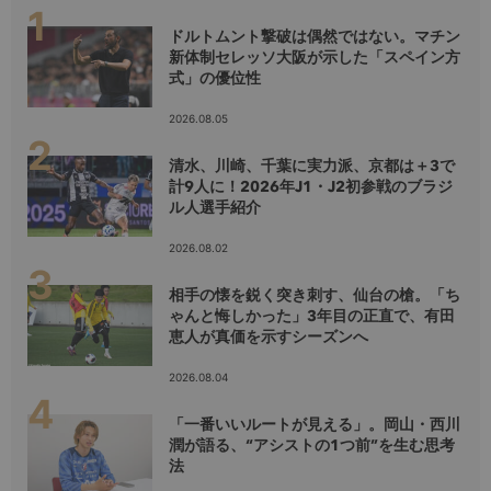
ドルトムント撃破は偶然ではない。マチン
新体制セレッソ大阪が示した「スペイン方
式」の優位性
2026.08.05
清水、川崎、千葉に実力派、京都は＋3で
計9人に！2026年J1・J2初参戦のブラジ
ル人選手紹介
2026.08.02
相手の懐を鋭く突き刺す、仙台の槍。「ち
ゃんと悔しかった」3年目の正直で、有田
恵人が真価を示すシーズンへ
2026.08.04
「一番いいルートが見える」。岡山・西川
潤が語る、“アシストの1つ前”を生む思考
法