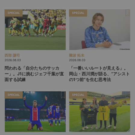
る」という価値観
SPECIAL
SPECIAL
西部 謙司
難波 拓未
2026.08.03
2026.08.03
問われる「自分たちのサッカ
「一番いいルートが見える」。
ー」。J1に挑むジェフ千葉が直
岡山・西川潤が語る、“アシスト
面する試練
の1つ前”を生む思考法
SPECIAL
SPECIAL