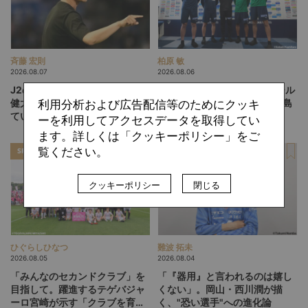
斉藤 宏則
柏原 敏
2026.08.07
2026.08.06
J2のトレンドに抗う札幌の川井
「13人、14人」のフットボール
健太スタイル。「相手を突破し
は実現するか。吉本監督の徳島
利用分析および広告配信等のためにクッキ
ていく」鍵は多彩なWG陣の仕
ヴォルティスが描く“新章”
ーを利用してアクセスデータを取得してい
掛け
ます。詳しくは「クッキーポリシー」をご
覧ください。
SPECIAL
SPECIAL
クッキーポリシー
閉じる
ひぐらしひなつ
難波 拓未
2026.08.05
2026.08.04
「みんなのセカンドクラブ」を
「『器用』と言われるのは嬉し
目指して。躍進するテゲバジャ
くない」。岡山・西川潤が描
ーロ宮崎が示す「クラブを育て
く、"恐い選手"への進化論