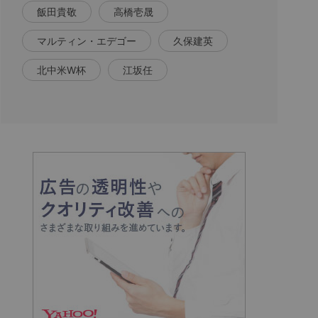
飯田貴敬
高橋壱晟
マルティン・エデゴー
久保建英
北中米W杯
江坂任