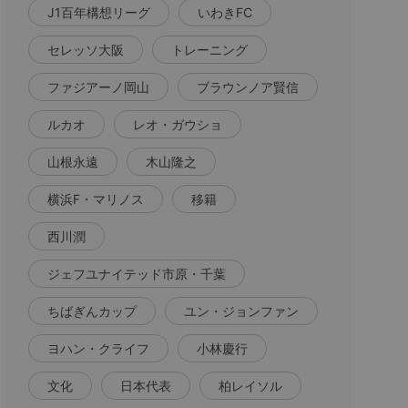
J1百年構想リーグ
いわきFC
セレッソ大阪
トレーニング
ファジアーノ岡山
ブラウンノア賢信
ルカオ
レオ・ガウショ
山根永遠
木山隆之
横浜F・マリノス
移籍
西川潤
ジェフユナイテッド市原・千葉
ちばぎんカップ
ユン・ジョンファン
ヨハン・クライフ
小林慶行
文化
日本代表
柏レイソル