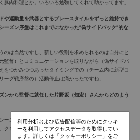
く豚肉料理とか。いろいろ勉強してくれて助かってます」
ドや運動量を武器とするプレースタイルをずっと維持でき
シーズン序盤はこれまでになかった“偽サイドバック”的な
うのは当然ですし、新しい役割を求められるのは自分にと
元監督）とコミュニケーションを取りながら（偽サイドバ
えをつかみつつあったタイミングでの（チーム内に新型コ
リーグ戦序盤の）活動停止は痛かったですね」
ズンから監督に就任した片野坂（知宏）さんからどのよう
シーズン、
大分（トリニータ）
と試合をした時も両WBは
利用分析および広告配信等のためにクッキ
、クロスを上げる回数を増やすことは（片野坂監督から）
ーを利用してアクセスデータを取得してい
ます。詳しくは「クッキーポリシー」をご