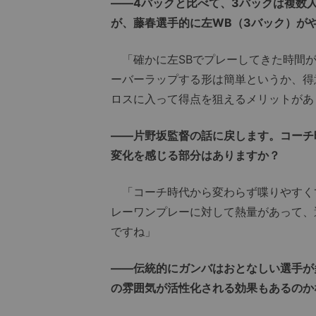
――4バックと比べて、3バックは複数
が、藤春選手的に左WB（3バック）が
「確かに左SBでプレーしてきた時間が
ーバーラップする形は簡単というか、得
ロスに入って得点を狙えるメリットがあ
――
片野坂監督の話に戻します。コーチ時
変化を感じる部分はありますか？
「コーチ時代から変わらず喋りやすく
レーワンプレーに対して熱量があって、
ですね」
――伝統的にガンバはおとなしい選手が
の雰囲気が活性化される効果もあるのか