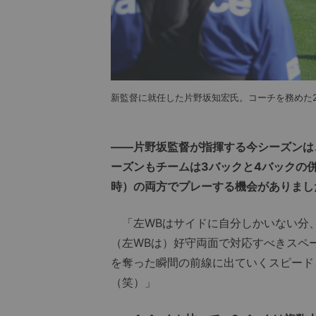
新監督に就任した片野坂知宏氏。コーチを務めた20
――片野坂監督が指揮する今シーズンは
ーズンもチームは3バックと4バックの併
時）の両方でプレーする機会がありまし
「左WBはサイドに自分しかいない分、
（左WBは）好守両面で対応すべきスペ
を奪った瞬間の前線に出ていくスピード
（笑）」