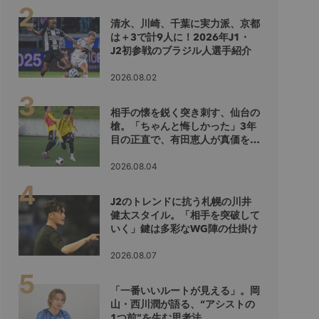
清水、川崎、千葉に実力派、京都
は＋3で計9人に！2026年J1・
J2初参戦のブラジル人選手紹介
2026.08.02
相手の懐を鋭く突き刺す、仙台の
槍。「ちゃんと悔しかった」3年
目の正直で、有田恵人が真価を示
すシーズンへ
2026.08.04
J2のトレンドに抗う札幌の川井
健太スタイル。「相手を突破して
いく」鍵は多彩なWG陣の仕掛け
2026.08.07
「一番いいルートが見える」。岡
山・西川潤が語る、“アシストの
1つ前”を生む思考法