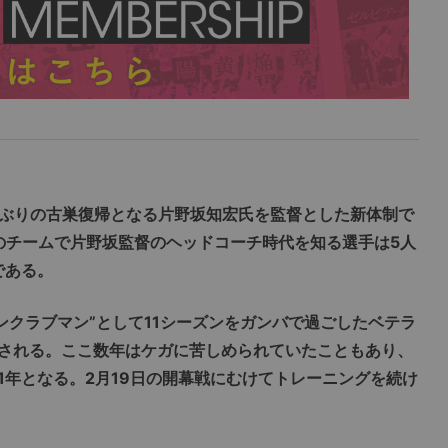
7年ぶりの古巣復帰となる片野坂知宏氏を監督とした新体制で
のチームで片野坂監督のヘッドコーチ時代を知る選手は5人
である。
ワンクラブマン”として11シーズンをガンバで過ごしたベテラ
される。ここ数年はケガに苦しめられていたこともあり、
1年となる。2月19日の開幕戦にむけてトレーニングを続け