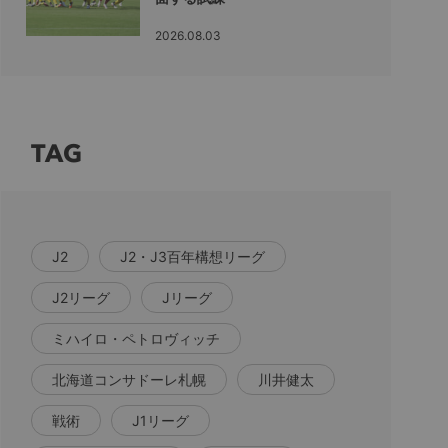
2026.08.03
TAG
J2
J2・J3百年構想リーグ
J2リーグ
Jリーグ
ミハイロ・ペトロヴィッチ
北海道コンサドーレ札幌
川井健太
戦術
J1リーグ