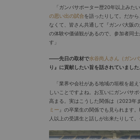
「ガンバサポーター歴20年以上みたい
の思い出の試合
を語ったりして。だから
なくて、皆さん共通して『ガンバ大阪の
の体験や価値観があるので、参加者同士
す」
――先日の取材で
水谷尚人さん（ガンバ
り』に貢献したい旨を話されていました
「業界や会社がある地域の垣根を超え
しいことですよね。お互いにガンバサポ
高まる。実はこうした関係は（2023年
ミー
』の卒業生の関係でも見られます。
人以上の受講生と話しが出来たりして。