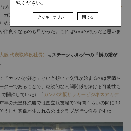
覧ください。
な方々ばかりでした（笑）。最初の自己紹介で全員が
自分
、ガンバの名前を使って自社の儲けを考えるような方はい
クッキーポリシー
閉じる
ために何ができるか』という想いが強かったですね。共通
が仲良くなるのも早かった。これはGBSの強みだと思いま
大阪 代表取締役社長）
もステークホルダーの『横の繋が
。
て『ガンバが好き』という想いで交流が始まるのは素晴ら
ーターであることで、継続的な人間関係を築ける可能性も
まで開催していた）『
ガンバ大阪サッカービジネスアカデ
昨年の天皇杯決勝では国立競技場で2時間くらいの間に30
そうした関係が生まれるのはクラブが持つ強みですね」