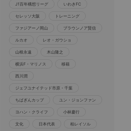
J1百年構想リーグ
いわきFC
セレッソ大阪
トレーニング
ファジアーノ岡山
ブラウンノア賢信
ルカオ
レオ・ガウショ
山根永遠
木山隆之
横浜F・マリノス
移籍
西川潤
ジェフユナイテッド市原・千葉
ちばぎんカップ
ユン・ジョンファン
ヨハン・クライフ
小林慶行
文化
日本代表
柏レイソル