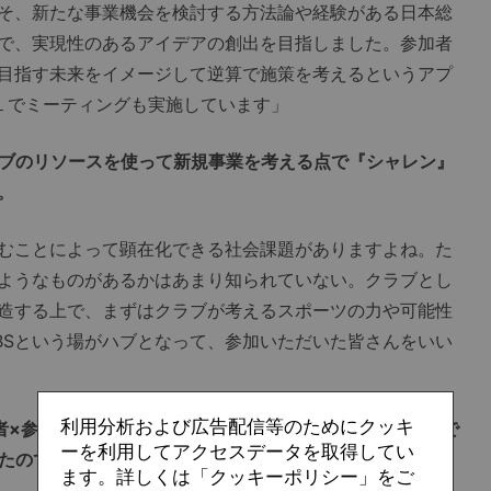
そ、新たな事業機会を検討する方法論や経験がある日本総
で、実現性のあるアイデアの創出を目指しました。参加者
目指す未来をイメージして逆算で施策を考えるというアプ
n１でミーティングも実施しています」
ブのリソースを使って新規事業を考える点で『シャレン』
。
むことによって顕在化できる社会課題がありますよね。た
ようなものがあるかはあまり知られていない。クラブとし
造する上で、まずはクラブが考えるスポーツの力や可能性
BSという場がハブとなって、参加いただいた皆さんをいい
利用分析および広告配信等のためにクッキ
者×参加者のシナジーで企画が生まれる可能性もありそうで
ーを利用してアクセスデータを取得してい
れたのですか？
ます。詳しくは「クッキーポリシー」をご