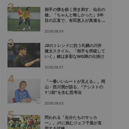
相手の懐を鋭く突き刺す、仙台の
槍。「ちゃんと悔しかった」3年
目の正直で、有田恵人が真価を示
すシーズンへ
2026.08.04
J2のトレンドに抗う札幌の川井
健太スタイル。「相手を突破して
いく」鍵は多彩なWG陣の仕掛け
2026.08.07
「一番いいルートが見える」。岡
山・西川潤が語る、“アシストの
1つ前”を生む思考法
2026.08.03
問われる「自分たちのサッカ
ー」。J1に挑むジェフ千葉が直
面する試練