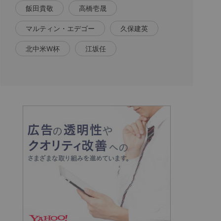
飯田貴敬
高橋壱晟
マルティン・エデゴー
久保建英
北中米W杯
江坂任