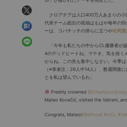
クロアチアは人口400万人あまりの小
代表チーム総出の祝福はもはや毎年の恒
ーは、コバチッチの傍らに立つや
叱咤激
「今年も私たちの中からCL優勝者が誕
4のデッドヒートね。マテオ、気を抜く
からね。この先も集中しなさい。今季は
（※筆者注：26人中14人）、数週間後
とを私は望んでいるわ」
Freshly crowned
@ChampionsLeag
Mateo Kovačić, visited the Vatreni, an
Congrats, Mateo!
#BeProud
#UCL
#Vat