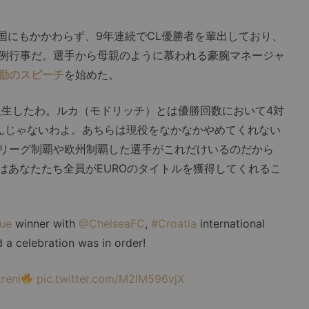
国にもかかわらず、9年連続でCL優勝者を輩出しており、
例行事だ。選手から母親のように慕われる豪腕マネージャ
励のスピーチ
を始めた。
生したわ。ルカ（モドリッチ）とは優勝回数において4対
んじゃないわよ。あちらは現役をなかなかやめてくれない
リーグ制覇や欧州制覇した選手がこれだけいるのだから
にはあなたたち全員がEUROのタイトルを獲得してくれるこ
ue
winner with
@ChelseaFC
,
#Croatia
international
d a celebration was in order!
reni
pic.twitter.com/M2lM596vjX