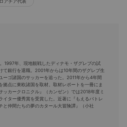
ロアチア代表
れ。1997年、現地観戦したディナモ・ザグレブの試
けて銀行を退職。2001年からは10年間のザグレブ生
ユーゴ諸国のサッカーを追った。2011年から4年間
を拠点に東欧諸国を取材。取材レポートを一冊にま
サッカークロニクル』（カンゼン）では2018年度ミ
ライター優秀賞を受賞した。近著に『もえるバトレ
チと仲間たちの夢のカタール大冒険譚』（小社