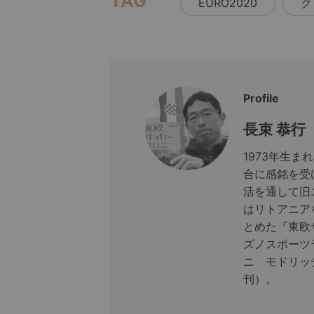
TAG
EURO2020
ク
Profile
長束 恭行
1973年生ま
合に感銘を受
活を通して旧
はリトアニア
とめた『東欧
ズノスポーツ
ニ モドリッ
刊）。