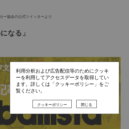
ッカー協会の公式ツイッターより
姿になる」
77文字/全文:5,507文字
利用分析および広告配信等のためにクッキ
ーを利用してアクセスデータを取得してい
ます。詳しくは「クッキーポリシー」をご
記事の続きは
覧ください。
クッキーポリシー
閉じる