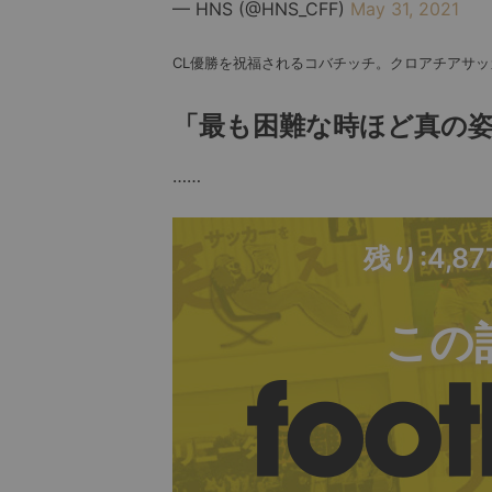
— HNS (@HNS_CFF)
May 31, 2021
CL優勝を祝福されるコバチッチ。クロアチアサ
「最も困難な時ほど真の
……
残り:4,8
この