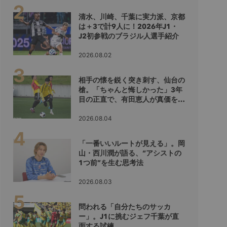
清水、川崎、千葉に実力派、京都
は＋3で計9人に！2026年J1・
J2初参戦のブラジル人選手紹介
2026.08.02
相手の懐を鋭く突き刺す、仙台の
槍。「ちゃんと悔しかった」3年
目の正直で、有田恵人が真価を示
すシーズンへ
2026.08.04
「一番いいルートが見える」。岡
山・西川潤が語る、“アシストの
1つ前”を生む思考法
2026.08.03
問われる「自分たちのサッカ
ー」。J1に挑むジェフ千葉が直
面する試練