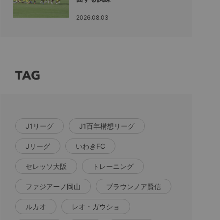
2026.08.03
TAG
J1リーグ
J1百年構想リーグ
Jリーグ
いわきFC
セレッソ大阪
トレーニング
ファジアーノ岡山
ブラウンノア賢信
ルカオ
レオ・ガウショ