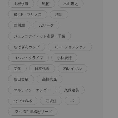
山根永遠
戦術
木山隆之
横浜F・マリノス
移籍
西川潤
J2リーグ
ジェフユナイテッド市原・千葉
ちばぎんカップ
ユン・ジョンファン
ヨハン・クライフ
小林慶行
文化
日本代表
柏レイソル
飯田貴敬
高橋壱晟
マルティン・エデゴー
久保建英
北中米W杯
江坂任
J2
J2・J3百年構想リーグ