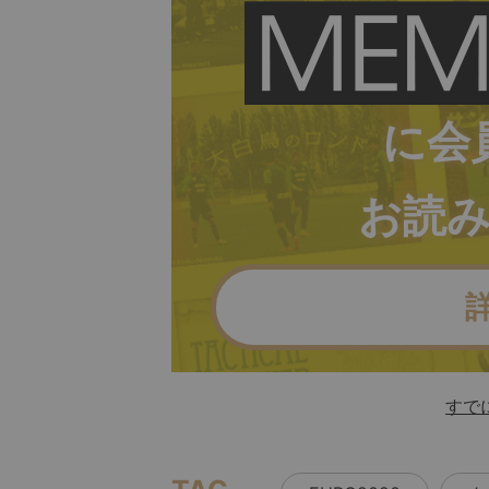
に会
お読
すで