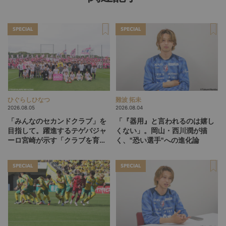
SPECIAL
SPECIAL
ひぐらしひなつ
難波 拓未
2026.08.05
2026.08.04
「みんなのセカンドクラブ」を
「『器用』と言われるのは嬉し
目指して。躍進するテゲバジャ
くない」。岡山・西川潤が描
ーロ宮崎が示す「クラブを育て
く、"恐い選手"への進化論
る」という価値観
SPECIAL
SPECIAL