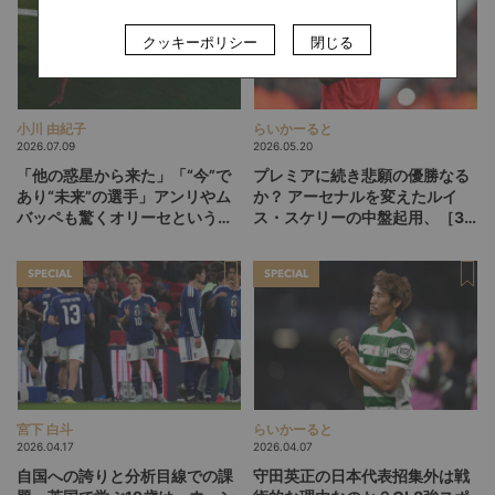
クッキーポリシー
閉じる
小川 由紀子
らいかーると
2026.07.09
2026.05.20
「他の惑星から来た」「“今”で
プレミアに続き悲願の優勝なる
あり“未来”の選手」アンリやム
か？ アーセナルを変えたルイ
バッペも驚くオリーセというフ
ス・スケリーの中盤起用、［3-
ランスの新怪物
1-5-1］が広げるCL決勝の選択
肢
SPECIAL
SPECIAL
宮下 白斗
らいかーると
2026.04.17
2026.04.07
自国への誇りと分析目線での課
守田英正の日本代表招集外は戦