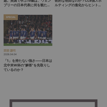
題。英国で学ぶ19歳は、ウェン
術的な理由なのか？CL8強スポ
ブリーの日本代表に何を観た
ルティングの進化からヒントを
か？
探る
SPECIAL
西部 謙司
2026.04.04
「1」を持たない強さ――日本は
北中米W杯の“解答”を先取りし
ているのか？