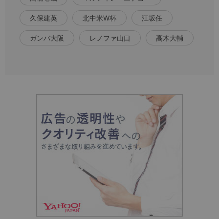
久保建英
北中米W杯
江坂任
ガンバ大阪
レノファ山口
高木大輔