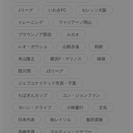
Jリーグ
いわきFC
セレッソ大阪
トレーニング
ファジアーノ岡山
ブラウンノア賢信
ルカオ
レオ・ガウショ
山根永遠
戦術
木山隆之
横浜F・マリノス
移籍
西川潤
J2リーグ
ジェフユナイテッド市原・千葉
ちばぎんカップ
ユン・ジョンファン
ヨハン・クライフ
小林慶行
文化
日本代表
柏レイソル
飯田貴敬
高橋壱晟
マルティン・エデゴー