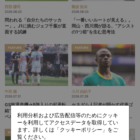
西部 謙司
難波 拓未
2026.08.03
2026.08.03
問われる「自分たちのサッカ
「一番いいルートが見える」。
ー」。J1に挑むジェフ千葉が直
岡山・西川潤が語る、“アシスト
面する試練
の1つ前”を生む思考法
FEATURE
FEATURE
中田 徹
小川 由紀子
2026.07.31
2026.07.29
GS敗退危機→8強入りの起承転
セネガル人記者が明かす代表ゴ
結で「黄金世代」を締めくくる
タゴタ劇の元凶…監督契約問
利用分析および広告配信等のためにクッキ
ベルギー。ドク、デ・ブルイネ
題、選手ボーナス未払い、宿
ーを利用してアクセスデータを取得してい
を下げて2点差を逆転したリュ
舎、食事管理、医療体制すべて
ディ・ガルシア劇場の裏側
ダメダメ
ます。詳しくは「クッキーポリシー」をご
SPECIAL
SPECIAL
覧ください。