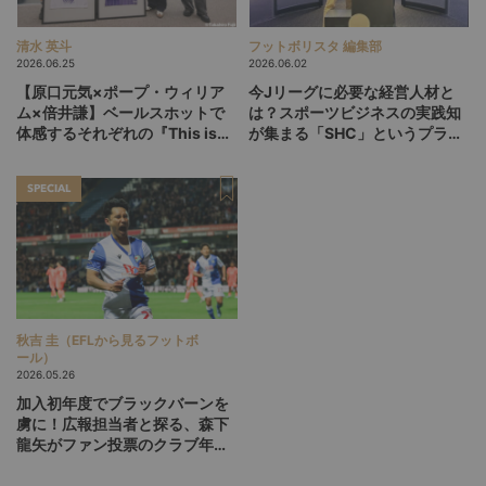
清水 英斗
フットボリスタ 編集部
2026.06.25
2026.06.02
【原口元気×ポープ・ウィリア
今Jリーグに必要な経営人材と
ム×倍井謙】ベールスホットで
は？スポーツビジネスの実践知
体感するそれぞれの『This is
が集まる「SHC」というプラッ
life』
トフォーム
SPECIAL
秋吉 圭（EFLから見るフットボ
ール）
2026.05.26
加入初年度でブラックバーンを
虜に！広報担当者と探る、森下
龍矢がファン投票のクラブ年間
最優秀選手に選ばれた理由