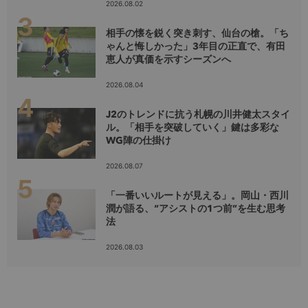
2026.08.02
相手の懐を鋭く突き刺す、仙台の槍。「ち
ゃんと悔しかった」3年目の正直で、有田
恵人が真価を示すシーズンへ
2026.08.04
J2のトレンドに抗う札幌の川井健太スタイ
ル。「相手を突破していく」鍵は多彩な
WG陣の仕掛け
2026.08.07
「一番いいルートが見える」。岡山・西川
潤が語る、“アシストの1つ前”を生む思考
法
2026.08.03