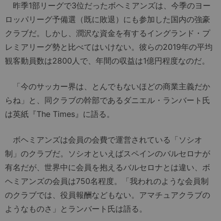
昨季1部リーグで3位だったボヘミアンズは、今季のヨー
ロッパリーグ予備選（既に敗退）にも参加した国内の強豪
クラブだ。しかし、潤沢な資金を有するイングランド・プ
レミアリーグ勢と比べてはいけない。彼らの2019年の平均
観客動員数は2800人で、年間の収益は1億円程度なのだ。
「今のサッカー界は、とんでもないほどの商業主義だか
らね」と、同クラブの幹部であるダニエル・ランバート氏
は英紙『The Times』に語る。
ボヘミアンズは会員の会費で運営されている「ソシオ
制」のクラブだ。ソシオといえばスペインのバルセロナが
有名だが、世界中に会員を抱えるバルセロナとは違い、ボ
ヘミアンズの会員は750名程度。「我われのような会員制
のクラブでは、役員報酬などもない。アマチュアクラブの
ようなものさ」とランバート氏は語る。