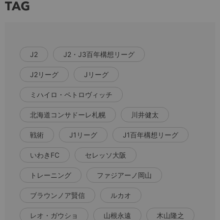
TAG
J2
J2・J3百年構想リーグ
J2リーグ
Jリーグ
ミハイロ・ペトロヴィッチ
北海道コンサドーレ札幌
川井健太
戦術
J1リーグ
J1百年構想リーグ
いわきFC
セレッソ大阪
トレーニング
ファジアーノ岡山
ブラウンノア賢信
ルカオ
レオ・ガウショ
山根永遠
木山隆之