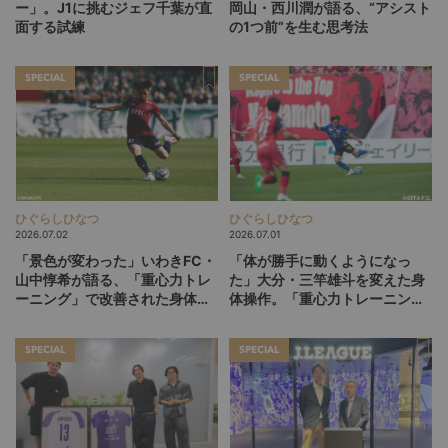
ー」。J1に挑むジェフ千葉が直
岡山・西川潤が語る、“アシスト
面する試練
の1つ前”を生む思考法
SPECIAL
SPECIAL
ひぐらしひなつ
ひぐらしひなつ
2026.07.02
2026.07.01
「景色が変わった」いわきFC・
「体が勝手に動くようになっ
山中惇希が語る、「重心力トレ
た」大分・三竿雄斗を変えた身
ーニング」で改善された身体と
体操作。「重心力トレーニン
プレー（後編）
グ」との出会い（前編）
SPECIAL
SPECIAL