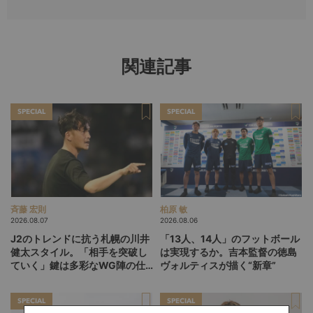
関連記事
SPECIAL
SPECIAL
斉藤 宏則
柏原 敏
2026.08.07
2026.08.06
J2のトレンドに抗う札幌の川井
「13人、14人」のフットボール
健太スタイル。「相手を突破し
は実現するか。吉本監督の徳島
ていく」鍵は多彩なWG陣の仕
ヴォルティスが描く“新章”
掛け
SPECIAL
SPECIAL