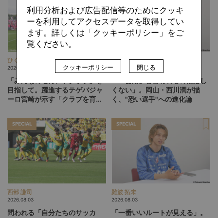
利用分析および広告配信等のためにクッキ
ーを利用してアクセスデータを取得してい
ます。詳しくは「クッキーポリシー」をご
覧ください。
ひぐらしひなつ
難波 拓未
クッキーポリシー
閉じる
2026.08.05
2026.08.04
「みんなのセカンドクラブ」を
「『器用』と言われるのは嬉し
目指して。躍進するテゲバジャ
くない」。岡山・西川潤が描
ーロ宮崎が示す「クラブを育て
く、"恐い選手"への進化論
る」という価値観
SPECIAL
SPECIAL
西部 謙司
難波 拓未
2026.08.03
2026.08.03
問われる「自分たちのサッカ
「一番いいルートが見える」。