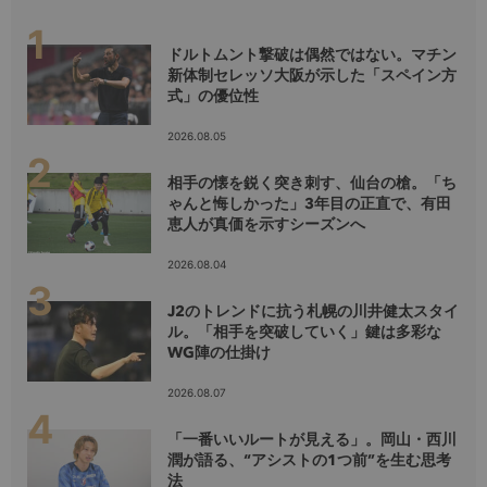
ドルトムント撃破は偶然ではない。マチン
新体制セレッソ大阪が示した「スペイン方
式」の優位性
2026.08.05
相手の懐を鋭く突き刺す、仙台の槍。「ち
ゃんと悔しかった」3年目の正直で、有田
恵人が真価を示すシーズンへ
2026.08.04
J2のトレンドに抗う札幌の川井健太スタイ
ル。「相手を突破していく」鍵は多彩な
WG陣の仕掛け
2026.08.07
「一番いいルートが見える」。岡山・西川
潤が語る、“アシストの1つ前”を生む思考
法