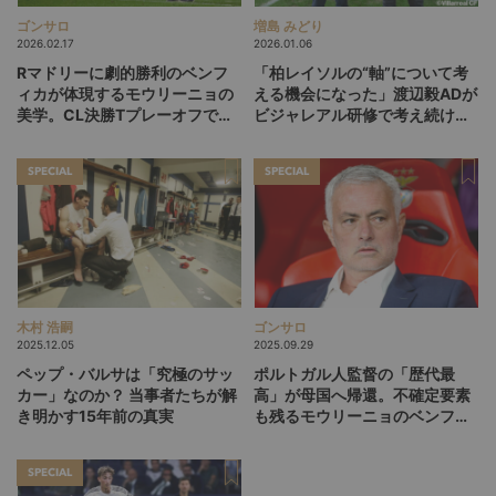
ゴンサロ
増島 みどり
2026.02.17
2026.01.06
Rマドリーに劇的勝利のベンフ
「柏レイソルの“軸”について考
ィカが体現するモウリーニョの
える機会になった」渡辺毅ADが
美学。CL決勝Tプレーオフでの
ビジャレアル研修で考え続けた
再戦を占う3つの好材料とは？
「準備＝地域共生や人間教育」
という土台
SPECIAL
SPECIAL
木村 浩嗣
ゴンサロ
2025.12.05
2025.09.29
ペップ・バルサは「究極のサッ
ポルトガル人監督の「歴代最
カー」なのか？ 当事者たちが解
高」が母国へ帰還。不確定要素
き明かす15年前の真実
も残るモウリーニョのベンフィ
カ復帰を読む
SPECIAL