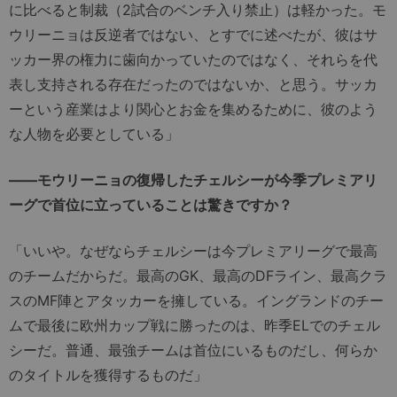
に比べると制裁（2試合のベンチ入り禁止）は軽かった。モ
ウリーニョは反逆者ではない、とすでに述べたが、彼はサ
ッカー界の権力に歯向かっていたのではなく、それらを代
表し支持される存在だったのではないか、と思う。サッカ
ーという産業はより関心とお金を集めるために、彼のよう
な人物を必要としている」
――モウリーニョの復帰したチェルシーが今季プレミアリ
ーグで首位に立っていることは驚きですか？
「いいや。なぜならチェルシーは今プレミアリーグで最高
のチームだからだ。最高のGK、最高のDFライン、最高クラ
スのMF陣とアタッカーを擁している。イングランドのチー
ムで最後に欧州カップ戦に勝ったのは、昨季ELでのチェル
シーだ。普通、最強チームは首位にいるものだし、何らか
のタイトルを獲得するものだ」