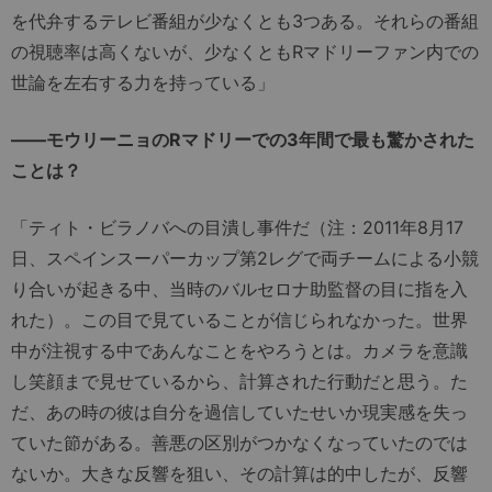
を代弁するテレビ番組が少なくとも3つある。それらの番組
の視聴率は高くないが、少なくともRマドリーファン内での
世論を左右する力を持っている」
――モウリーニョのRマドリーでの3年間で最も驚かされた
ことは？
「ティト・ビラノバへの目潰し事件だ（注：2011年8月17
日、スペインスーパーカップ第2レグで両チームによる小競
り合いが起きる中、当時のバルセロナ助監督の目に指を入
れた）。この目で見ていることが信じられなかった。世界
中が注視する中であんなことをやろうとは。カメラを意識
し笑顔まで見せているから、計算された行動だと思う。た
だ、あの時の彼は自分を過信していたせいか現実感を失っ
ていた節がある。善悪の区別がつかなくなっていたのでは
ないか。大きな反響を狙い、その計算は的中したが、反響