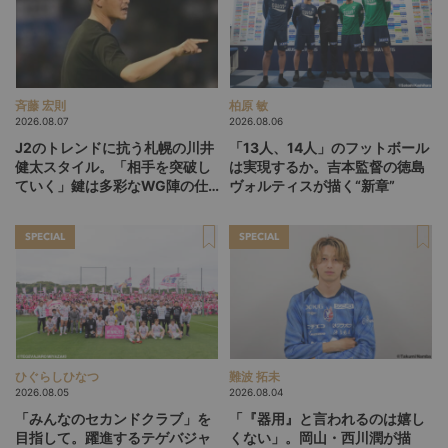
斉藤 宏則
柏原 敏
2026.08.07
2026.08.06
J2のトレンドに抗う札幌の川井
「13人、14人」のフットボール
健太スタイル。「相手を突破し
は実現するか。吉本監督の徳島
ていく」鍵は多彩なWG陣の仕
ヴォルティスが描く“新章”
掛け
SPECIAL
SPECIAL
ひぐらしひなつ
難波 拓未
2026.08.05
2026.08.04
「みんなのセカンドクラブ」を
「『器用』と言われるのは嬉し
目指して。躍進するテゲバジャ
くない」。岡山・西川潤が描