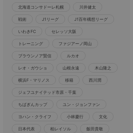
北海道コンサドーレ札幌
川井健太
戦術
J1リーグ
J1百年構想リーグ
いわきFC
セレッソ大阪
トレーニング
ファジアーノ岡山
ブラウンノア賢信
ルカオ
レオ・ガウショ
山根永遠
木山隆之
横浜F・マリノス
移籍
西川潤
ジェフユナイテッド市原・千葉
ちばぎんカップ
ユン・ジョンファン
ヨハン・クライフ
小林慶行
文化
日本代表
柏レイソル
飯田貴敬