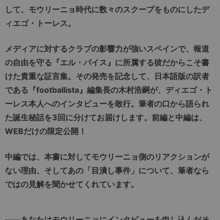
して、モウリーニョ時代に数々のスクープをものにしたデ
ィエゴ・トーレス。
メディアに対するクラブの影響力が強いスペインで、報道
の自由を守る『エル・パイス』に所属する彼だからこそ書
けた貴重な証言集。その発売を記念して、日本語版の訳者
である『footballista』編集長の木村浩嗣が、ディエゴ・ト
ーレス本人へのインタビューを敢行。筆者の口から語られ
た誕生秘話を3回に分けてお届けします。前編と中編は、
WEBだけの限定公開！
中編では、本書に対してモウリーニョ側のリアクションが
ない理由、そしてあの「目潰し事件」について、筆者なら
ではの見解を聞かせてくれています。
――あなたはモウリーニョにインタビューを申し込んだそ