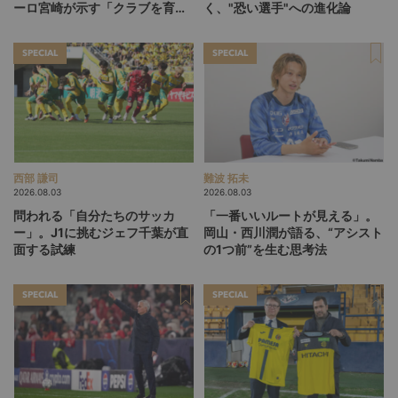
ーロ宮崎が示す「クラブを育て
く、"恐い選手"への進化論
る」という価値観
SPECIAL
SPECIAL
西部 謙司
難波 拓未
2026.08.03
2026.08.03
問われる「自分たちのサッカ
「一番いいルートが見える」。
ー」。J1に挑むジェフ千葉が直
岡山・西川潤が語る、“アシスト
面する試練
の1つ前”を生む思考法
SPECIAL
SPECIAL