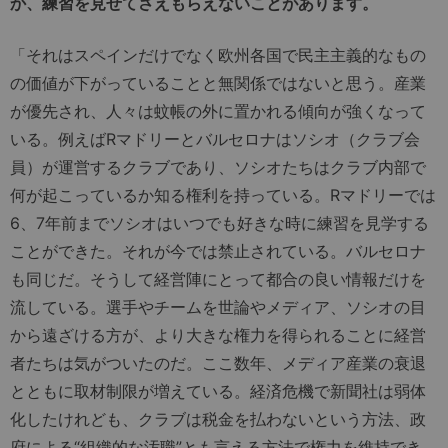
か、練習を見せてさえもらえないことがあります。
「それはスペインだけでなく欧州各国で民主主義的なもの
の価値が下がっていることと無関係ではないと思う。産業
が優先され、人々は蚊帳の外に置かれる傾向が強くなって
いる。例えばRマドリーとバルセロナはソシオ（クラブ会
員）が運営するクラブであり、ソシオたちはクラブ内部で
何が起こっているか知る権利を持っている。Rマドリーでは
6、7年前までソシオはいつでも好きな時に練習を見学する
ことができた。それが今では禁止されている。バルセロナ
も同じだ。そうして経営陣にとって都合の良い情報だけを
流している。選手やチームを世論やメディア、ソシオの目
から遠ざける方が、より大きな権力を得られることに経営
者たちは気がついたのだ。ここ数年、メディア産業の衰退
とともに取材制限が増えている。経済危機で新聞社は弱体
化したけれども、クラブは税金を払わないという方法、政
府による“組織的な汚職”とも言える方法で権力を維持でき