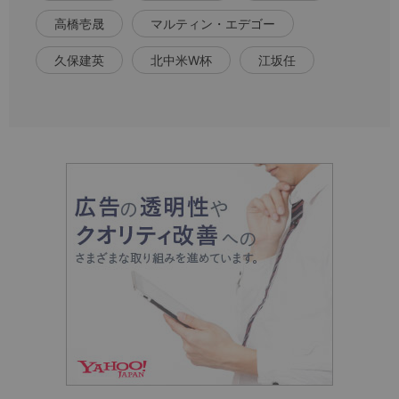
高橋壱晟
マルティン・エデゴー
久保建英
北中米W杯
江坂任