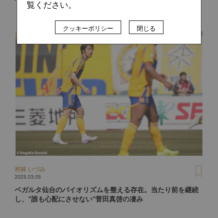
覧ください。
クッキーポリシー
閉じる
村林 いづみ
2025.03.05
ベガルタ仙台のバイオリズムを整える存在。当たり前を継続
し、“誰も心配にさせない”菅田真啓の凄み