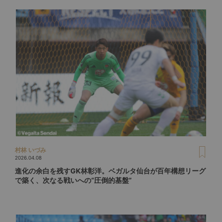
村林 いづみ
2026.04.08
進化の余白を残すGK林彰洋。ベガルタ仙台が百年構想リーグ
で築く、次なる戦いへの“圧倒的基盤”