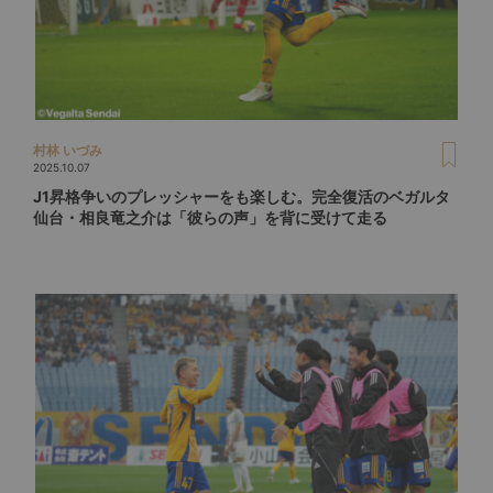
村林 いづみ
2025.10.07
J1昇格争いのプレッシャーをも楽しむ。完全復活のベガルタ
仙台・相良竜之介は「彼らの声」を背に受けて走る