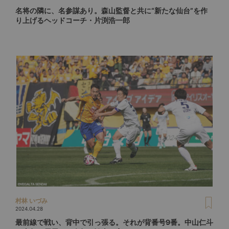
名将の隣に、名参謀あり。森山監督と共に“新たな仙台”を作
り上げるヘッドコーチ・片渕浩一郎
村林 いづみ
2024.04.28
最前線で戦い、背中で引っ張る。それが背番号9番。中山仁斗