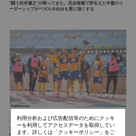
“闘う松井蓮之”が帰ってきた。完全移籍で芽生えた中盤のリ
ーダーシップがベガルタ仙台を更に強くする
村林 いづみ
利用分析および広告配信等のためにクッキ
2025.04.02
ーを利用してアクセスデータを取得してい
宮崎鴻は仙台でもっと大きく羽ばたく！仲間と共存しながら
ます。詳しくは「クッキーポリシー」をご
輝く令和を生きる大型FWの横顔