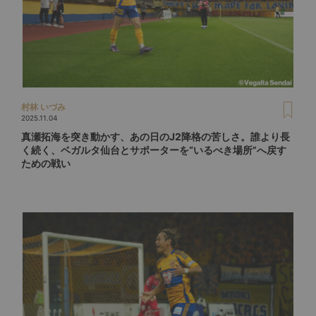
村林 いづみ
2025.11.04
真瀬拓海を突き動かす、あの日のJ2降格の苦しさ。誰より長
く続く、ベガルタ仙台とサポーターを“いるべき場所”へ戻す
ための戦い