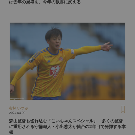
は去年の屈辱を、今年の歓喜に変える
村林 いづみ
2024.04.09
森山監督も惚れ込む『こいちゃんスペシャル』 多くの監督
に重用される守備職人・小出悠太が仙台の2年目で発揮する本
領