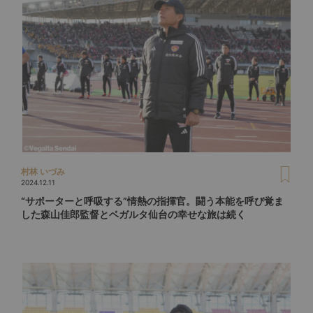
村林 いづみ
2024.12.11
“サポーターと呼吸する”情熱の指揮官。闘う本能を呼び覚ま
した森山佳郎監督とベガルタ仙台の幸せな旅は続く