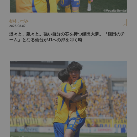
村林 いづみ
2025.08.07
淡々と、飄々と。強い自分の芯を持つ鎌田大夢。『鎌田のチ
ーム』となる仙台がJ1への扉を叩く時