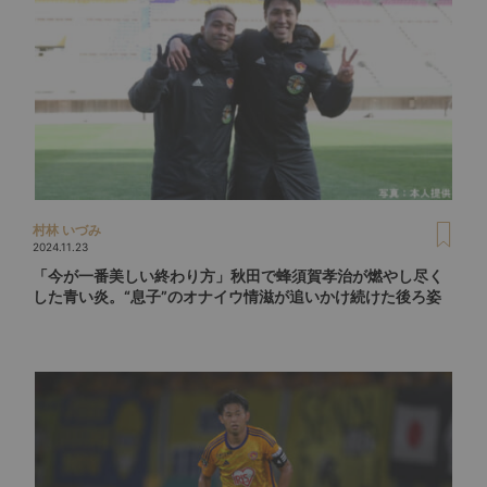
村林 いづみ
2024.11.23
「今が一番美しい終わり方」秋田で蜂須賀孝治が燃やし尽く
した青い炎。“息子”のオナイウ情滋が追いかけ続けた後ろ姿