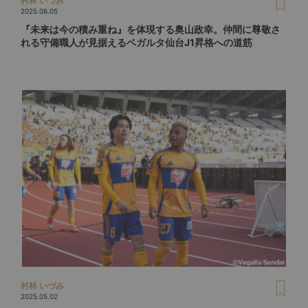
村林 いづみ
2025.06.05
『未来は今の積み重ね』を体現する奥山政幸。仲間に尊敬さ
れる守備職人が見据えるベガルタ仙台J1昇格への道筋
村林 いづみ
2025.05.02