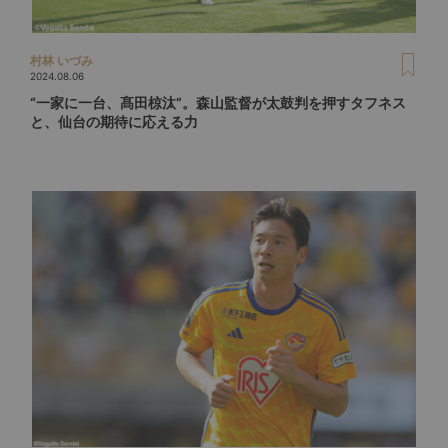
村林 いづみ
2024.08.06
“一家に一台、髙田椋汰”。森山監督が太鼓判を押すタフネス
と、仙台の期待に応える力