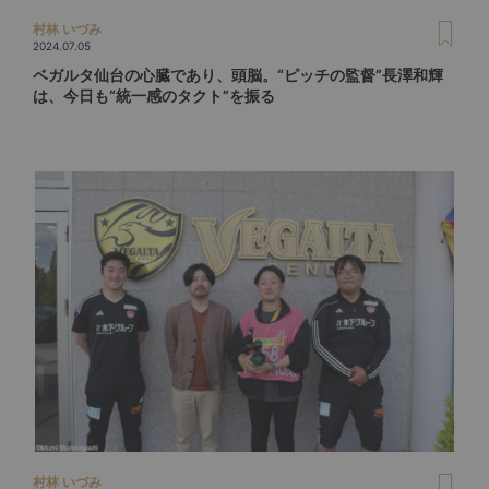
村林 いづみ
2024.07.05
ベガルタ仙台の心臓であり、頭脳。“ピッチの監督”長澤和輝
は、今日も“統一感のタクト”を振る
村林 いづみ