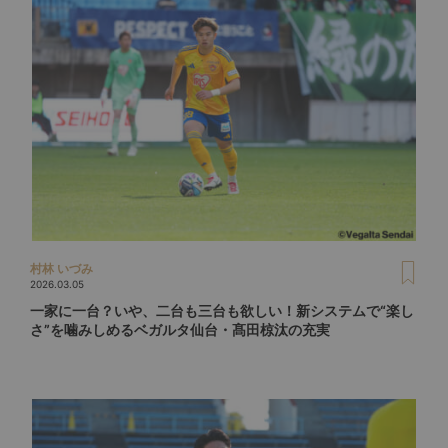
村林 いづみ
2026.03.05
一家に一台？いや、二台も三台も欲しい！新システムで“楽し
さ”を噛みしめるベガルタ仙台・髙田椋汰の充実