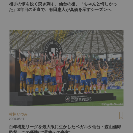
相手の懐を鋭く突き刺す、仙台の槍。「ちゃんと悔しかっ
た」3年目の正直で、有田恵人が真価を示すシーズンへ
村林 いづみ
2026.06.11
百年構想リーグを最大限に生かしたベガルタ仙台・森山佳郎
監督。この優勝は“昇格への序章”