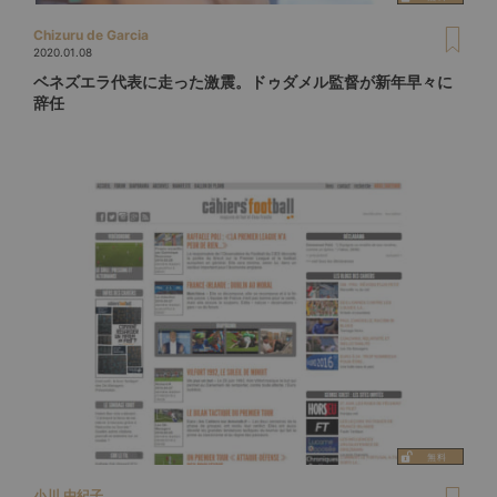
Chizuru de Garcia
2020.01.08
ベネズエラ代表に走った激震。ドゥダメル監督が新年早々に
辞任
小川 由紀子