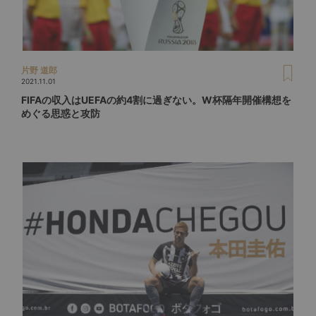
片野 道郎
2021.11.01
FIFAの収入はUEFAの約4割に過ぎない。W杯隔年開催構想を
めぐる思惑と攻防