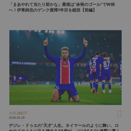
「まあやれて当たり前かな」最後は“余裕のゴール”でW杯
へ！伊東純也のゲンク復帰1年目を総括【前編】
小川 由紀子
2026.05.29
デジレ・ドゥエの“天才”人生。ネイマールのように舞い、ロ
ナウドのように己を律する20歳が、パリSGをCL連覇に導く