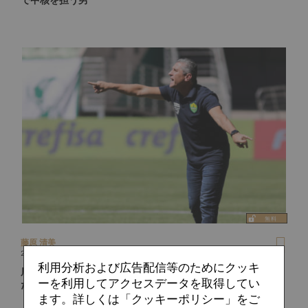
藤原 清美
2021.10.05
利用分析および広告配信等のためにクッキ
鹿島で活躍したジョルジーニョ監督、クイアバーを変貌させ
ーを利用してアクセスデータを取得してい
た手法とは
ます。詳しくは「クッキーポリシー」をご