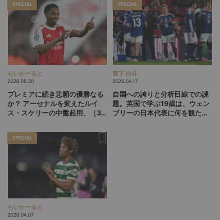
SPECIAL
SPECIAL
らいかーると
宮下 白斗
2026.05.20
2026.04.17
プレミアに続き悲願の優勝なる
自国への誇りと分析目線での課
か？ アーセナルを変えたルイ
題。英国で学ぶ19歳は、ウェン
ス・スケリーの中盤起用、［3-
ブリーの日本代表に何を観た
1-5-1］が広げるCL決勝の選択
か？
肢
SPECIAL
らいかーると
2026.04.07