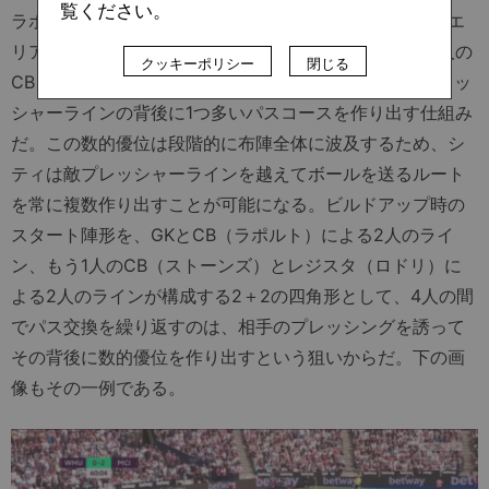
覧ください。
ラポルト）だけエリア内に下げ、もう１人をペナルティエ
リアのすぐ外に置いている。エデルソンを事実上もう1人の
クッキーポリシー
閉じる
CBとしてビルドアップに組み込むことによって、敵プレッ
シャーラインの背後に1つ多いパスコースを作り出す仕組み
だ。この数的優位は段階的に布陣全体に波及するため、シ
ティは敵プレッシャーラインを越えてボールを送るルート
を常に複数作り出すことが可能になる。ビルドアップ時の
スタート陣形を、GKとCB（ラポルト）による2人のライ
ン、もう1人のCB（ストーンズ）とレジスタ（ロドリ）に
よる2人のラインが構成する2＋2の四角形として、4人の間
でパス交換を繰り返すのは、相手のプレッシングを誘って
その背後に数的優位を作り出すという狙いからだ。下の画
像もその一例である。