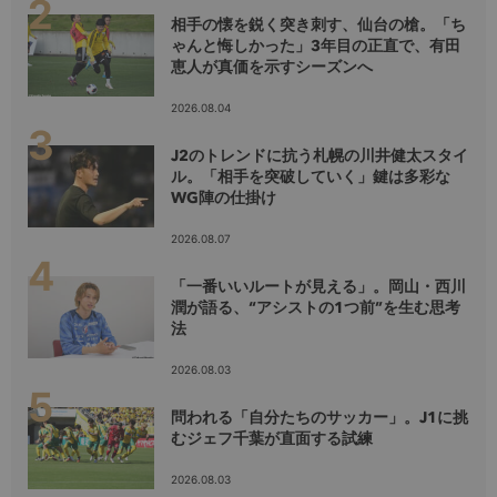
相手の懐を鋭く突き刺す、仙台の槍。「ち
ゃんと悔しかった」3年目の正直で、有田
恵人が真価を示すシーズンへ
2026.08.04
J2のトレンドに抗う札幌の川井健太スタイ
ル。「相手を突破していく」鍵は多彩な
WG陣の仕掛け
2026.08.07
「一番いいルートが見える」。岡山・西川
潤が語る、“アシストの1つ前”を生む思考
法
2026.08.03
問われる「自分たちのサッカー」。J1に挑
むジェフ千葉が直面する試練
2026.08.03