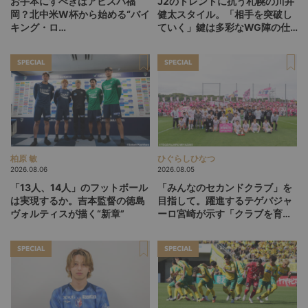
お手本にすべきはアビスパ福
J2のトレンドに抗う札幌の川井
岡？北中米W杯から始める“バイ
健太スタイル。「相手を突破し
キング・ロ
ていく」鍵は多彩なWG陣の仕
ー”、“Wonderwall”の日本版を
掛け
探す旅
SPECIAL
SPECIAL
柏原 敏
ひぐらしひなつ
2026.08.06
2026.08.05
「13人、14人」のフットボール
「みんなのセカンドクラブ」を
は実現するか。吉本監督の徳島
目指して。躍進するテゲバジャ
ヴォルティスが描く“新章”
ーロ宮崎が示す「クラブを育て
る」という価値観
SPECIAL
SPECIAL