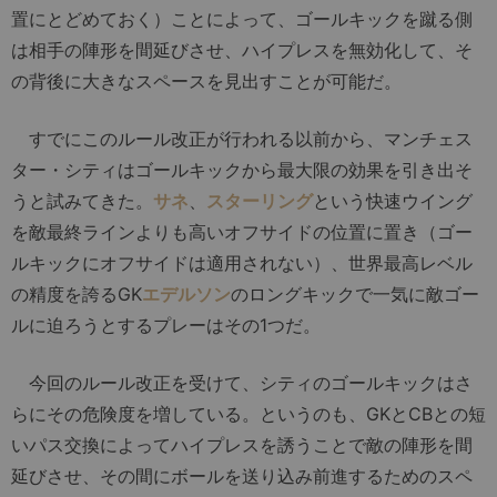
置にとどめておく）ことによって、ゴールキックを蹴る側
は相手の陣形を間延びさせ、ハイプレスを無効化して、そ
の背後に大きなスペースを見出すことが可能だ。
すでにこのルール改正が行われる以前から、マンチェス
ター・シティはゴールキックから最大限の効果を引き出そ
うと試みてきた。
サネ
、
スターリング
という快速ウイング
を敵最終ラインよりも高いオフサイドの位置に置き（ゴー
ルキックにオフサイドは適用されない）、世界最高レベル
の精度を誇るGK
エデルソン
のロングキックで一気に敵ゴー
ルに迫ろうとするプレーはその1つだ。
今回のルール改正を受けて、シティのゴールキックはさ
らにその危険度を増している。というのも、GKとCBとの短
いパス交換によってハイプレスを誘うことで敵の陣形を間
延びさせ、その間にボールを送り込み前進するためのスペ