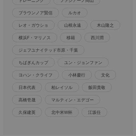
トレーニング
ファジアーノ岡山
ブラウンノア賢信
ルカオ
レオ・ガウショ
山根永遠
木山隆之
横浜F・マリノス
移籍
西川潤
ジェフユナイテッド市原・千葉
ちばぎんカップ
ユン・ジョンファン
ヨハン・クライフ
小林慶行
文化
日本代表
柏レイソル
飯田貴敬
高橋壱晟
マルティン・エデゴー
久保建英
北中米W杯
江坂任