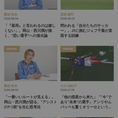
難波 拓未
西部 謙司
2026.08.04
2026.08.03
「『器用』と言われるのは嬉し
問われる「自分たちのサッカ
くない」。岡山・西川潤が描
ー」。J1に挑むジェフ千葉が直
く、"恐い選手"への進化論
面する試練
SPECIAL
SPECIAL
難波 拓未
小川 由紀子
2026.08.03
2026.07.09
「一番いいルートが見える」。
「他の惑星から来た」「“今”で
岡山・西川潤が語る、“アシスト
あり“未来”の選手」アンリやム
の1つ前”を生む思考法
バッペも驚くオリーセというフ
ランスの新怪物