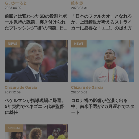
らいかーると
舩木 渉
2023.04.02
2023.03.31
前回とは変わったSBの役割とボ
「日本のファルカオ」となれる
ール保持の課題、突き付けられ
か。上田綺世が考えるストライ
たプレッシング“後”の問題…日
カーに必要な「エゴ」の捉え方
本対コロンビア戦分析
NEWS
NEWS
Chizuru de Garcia
Chizuru de Garcia
2021.12.09
2020.10.08
ペケルマンが指導現場に帰還。
コロナ禍の影響が色濃く出る
5年契約でベネズエラ代表監督
中、南米予選が7カ月遅れでスタ
に就任
ート
SPECIAL