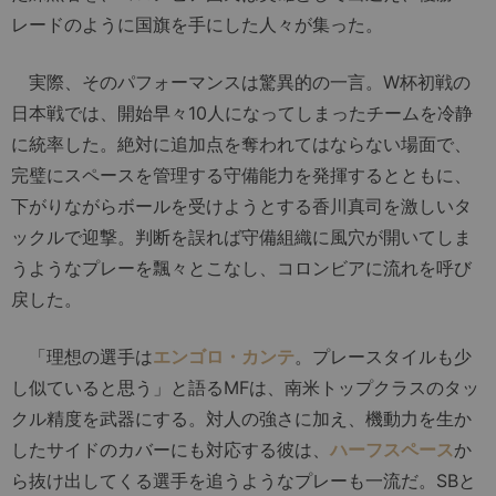
レードのように国旗を手にした人々が集った。
実際、そのパフォーマンスは驚異的の一言。W杯初戦の
日本戦では、開始早々10人になってしまったチームを冷静
に統率した。絶対に追加点を奪われてはならない場面で、
完璧にスペースを管理する守備能力を発揮するとともに、
下がりながらボールを受けようとする香川真司を激しいタ
ックルで迎撃。判断を誤れば守備組織に風穴が開いてしま
うようなプレーを飄々とこなし、コロンビアに流れを呼び
戻した。
「理想の選手は
エンゴロ・カンテ
。プレースタイルも少
し似ていると思う」と語るMFは、南米トップクラスのタッ
クル精度を武器にする。対人の強さに加え、機動力を生か
したサイドのカバーにも対応する彼は、
ハーフスペース
か
ら抜け出してくる選手を追うようなプレーも一流だ。SBと