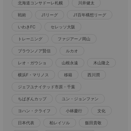
北海道コンサドーレ札幌
川井健太
戦術
J1リーグ
J1百年構想リーグ
いわきFC
セレッソ大阪
トレーニング
ファジアーノ岡山
ブラウンノア賢信
ルカオ
レオ・ガウショ
山根永遠
木山隆之
横浜F・マリノス
移籍
西川潤
ジェフユナイテッド市原・千葉
ちばぎんカップ
ユン・ジョンファン
ヨハン・クライフ
小林慶行
文化
日本代表
柏レイソル
飯田貴敬