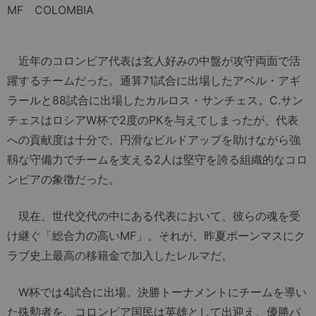
MF COLOMBIA
近年のコロンビア代表は玄人好みの中盤が攻守両面で活
躍するチームだった。通算71試合に出場したアベル・アギ
ラールと88試合に出場したカルロス・サンチェス。C.サン
チェスはロシアW杯で2度のPKを与えてしまったが、代表
への貢献度は十分で、円滑なビルドアップを助けながら強
靱な守備力でチームを支える2人は堅守を誇る組織的なコロ
ンビアの象徴だった。
現在、世代交代の中にある代表において、彼らの魂を受
け継ぐ「総合力の高いMF」。それが、昨夏ボーンマスにク
ラブ史上最高の移籍金で加入したレルマだ。
W杯では4試合に出場。決勝トーナメントにチームを導い
た殊勲者を、コロンビア国民は英雄として出迎え、優勝パ