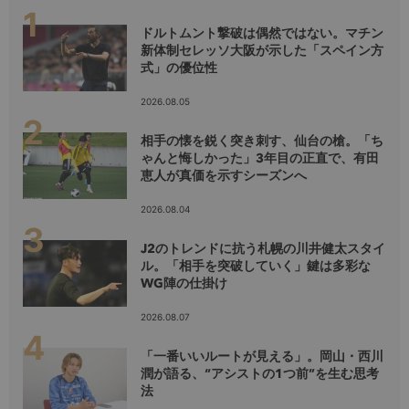
ドルトムント撃破は偶然ではない。マチン
新体制セレッソ大阪が示した「スペイン方
式」の優位性
2026.08.05
相手の懐を鋭く突き刺す、仙台の槍。「ち
ゃんと悔しかった」3年目の正直で、有田
恵人が真価を示すシーズンへ
2026.08.04
J2のトレンドに抗う札幌の川井健太スタイ
ル。「相手を突破していく」鍵は多彩な
WG陣の仕掛け
2026.08.07
「一番いいルートが見える」。岡山・西川
潤が語る、“アシストの1つ前”を生む思考
法