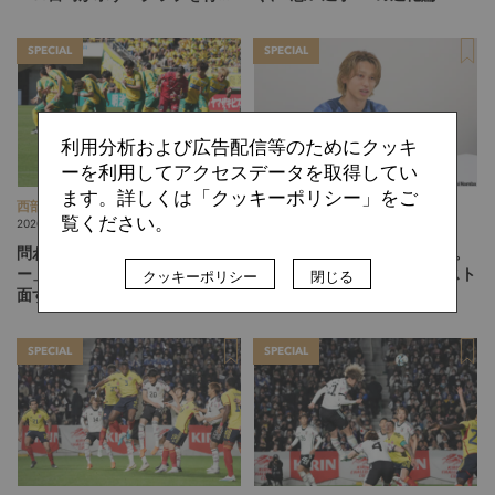
る」という価値観
SPECIAL
SPECIAL
利用分析および広告配信等のためにクッキ
ーを利用してアクセスデータを取得してい
ます。詳しくは「クッキーポリシー」をご
西部 謙司
難波 拓未
覧ください。
2026.08.03
2026.08.03
問われる「自分たちのサッカ
「一番いいルートが見える」。
ー」。J1に挑むジェフ千葉が直
岡山・西川潤が語る、“アシスト
クッキーポリシー
閉じる
面する試練
の1つ前”を生む思考法
SPECIAL
SPECIAL