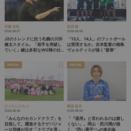
斉藤 宏則
柏原 敏
2026.08.07
2026.08.06
J2のトレンドに抗う札幌の川井
「13人、14人」のフットボール
健太スタイル。「相手を突破し
は実現するか。吉本監督の徳島
ていく」鍵は多彩なWG陣の仕
ヴォルティスが描く“新章”
掛け
SPECIAL
SPECIAL
ひぐらしひなつ
難波 拓未
2026.08.05
2026.08.04
「みんなのセカンドクラブ」を
「『器用』と言われるのは嬉し
目指して。躍進するテゲバジャ
くない」。岡山・西川潤が描
ーロ宮崎が示す「クラブを育て
く、"恐い選手"への進化論