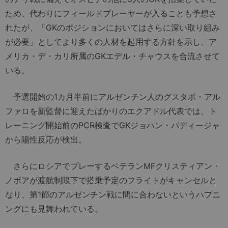
ため、代わりにフィールドプレーヤーが入ることも予想さ
れたが、「GKのポジションにおいてはさらに深い取り組み
が必要」としてより多くの人材を起用する方針を示し、ア
メリカ・デ・カリ所属のGKエデル・チャウスを合流させて
いる。
予選開始の1カ月半前にアルゼンチン人のグスタボ・アル
ファロを新監督に迎えたばかりのエクアドル代表では、ト
レーニング開始前のPCR検査でGKジョハン・パディージャ
から陽性反応が検出。
さらにロシアでプレーするベテランMFクリスティアン・
ノボアが渡航制限下で搭乗予定のフライトがキャンセルと
なり、第1節のアルゼンチン戦に間に合わないというハプニ
ングにも見舞われている。