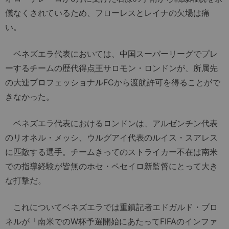
儀なくされているため、フローレスとレイナの欠場は痛
い。
ベネズエラ代表においては、中国スーパーリーグでプレ
ーするチームの歴代得点王サロモン・ロンドンが、所属先
の大連プロフェッショナルFCから渡航許可を得ることがで
きなかった。
ベネズエラ代表におけるロンドンは、アルゼンチン代表
のリオネル・メッシ、ウルグアイ代表のルイス・スアレス
に匹敵する選手。チームきってのストライカー不在は南米
での指導経験が皆無のホセ・ペセイロ新監督にとって大き
な打撃だ。
これについてベネズエラでは重鎮記者エドガルド・ブロ
ネルが「南米でのW杯予選開始にあたってFIFAのインファ