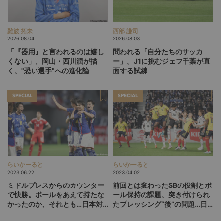
難波 拓未
西部 謙司
2026.08.04
2026.08.03
「『器用』と言われるのは嬉し
問われる「自分たちのサッカ
くない」。岡山・西川潤が描
ー」。J1に挑むジェフ千葉が直
く、"恐い選手"への進化論
面する試練
SPECIAL
SPECIAL
らいかーると
らいかーると
2023.06.22
2023.04.02
ミドルプレスからのカウンター
前回とは変わったSBの役割とボ
で快勝。ボールをあえて持たな
ール保持の課題、突き付けられ
かったのか、それとも…日本対
たプレッシング“後”の問題…日
ペルー戦分析
本対コロンビア戦分析