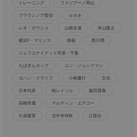
トレーニング
ファジアーノ岡山
ブラウンノア賢信
ルカオ
レオ・ガウショ
山根永遠
木山隆之
横浜F・マリノス
移籍
西川潤
ジェフユナイテッド市原・千葉
ちばぎんカップ
ユン・ジョンファン
ヨハン・クライフ
小林慶行
文化
日本代表
柏レイソル
飯田貴敬
高橋壱晟
マルティン・エデゴー
久保建英
北中米W杯
江坂任