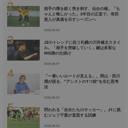
相手の懐を鋭く突き刺す、仙台の槍。「ち
ゃんと悔しかった」3年目の正直で、有田
恵人が真価を示すシーズンへ
2026.08.04
J2のトレンドに抗う札幌の川井健太スタイ
ル。「相手を突破していく」鍵は多彩な
WG陣の仕掛け
2026.08.07
「一番いいルートが見える」。岡山・西川
潤が語る、“アシストの1つ前”を生む思考
法
2026.08.03
問われる「自分たちのサッカー」。J1に挑
むジェフ千葉が直面する試練
2026.08.03