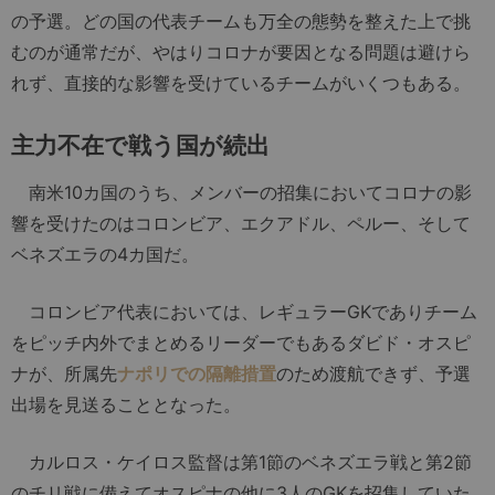
の予選。どの国の代表チームも万全の態勢を整えた上で挑
むのが通常だが、やはりコロナが要因となる問題は避けら
れず、直接的な影響を受けているチームがいくつもある。
主力不在で戦う国が続出
南米10カ国のうち、メンバーの招集においてコロナの影
響を受けたのはコロンビア、エクアドル、ペルー、そして
ベネズエラの4カ国だ。
コロンビア代表においては、レギュラーGKでありチーム
をピッチ内外でまとめるリーダーでもあるダビド・オスピ
ナが、所属先
ナポリでの隔離措置
のため渡航できず、予選
出場を見送ることとなった。
カルロス・ケイロス監督は第1節のベネズエラ戦と第2節
のチリ戦に備えてオスピナの他に3人のGKを招集していた