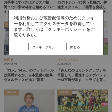
お手本にすべきはアビスパ福
J2のトレンドに抗う札幌の川井
岡？北中米W杯から始める“バイ
健太スタイル。「相手を突破し
キング・ロ
ていく」鍵は多彩なWG陣の仕
ー”、“Wonderwall”の日本版を
掛け
利用分析および広告配信等のためにクッキ
探す旅
ーを利用してアクセスデータを取得してい
SPECIAL
SPECIAL
ます。詳しくは「クッキーポリシー」をご
覧ください。
クッキーポリシー
閉じる
柏原 敏
ひぐらしひなつ
2026.08.06
2026.08.05
「13人、14人」のフットボール
「みんなのセカンドクラブ」を
は実現するか。吉本監督の徳島
目指して。躍進するテゲバジャ
ヴォルティスが描く“新章”
ーロ宮崎が示す「クラブを育て
る」という価値観
SPECIAL
SPECIAL