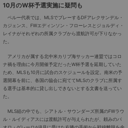
10月のW杯予選実施に疑問も
ペルー代表では、MLSでプレーするDFアレクサンデル・
カジェンス、FWエディンソン・フローレスとジョルディ・
レイナがそれぞれの所属クラブから渡航許可が下りなかっ
た。
アメリカが属する北中米カリブ海サッカー連盟ではコロ
ナ禍を理由に今月開催予定だったW杯予選を延期していた
ため、MLSも10月に試合のスケジュールを設定。南米の予
選開幕を前に、各国の協会に宛ててMLSのクラブに所属す
る選手は基本的に貸し出しできないとする文書を送ってい
た。
MLS組の中でも、シアトル・サウンダーズ所属のFWラウ
ル・ルイディアスには渡航許可が与えられたが、頼みのパ
オロ・ゲレーロが8月に受けた右膝の手術から戦線離脱を余