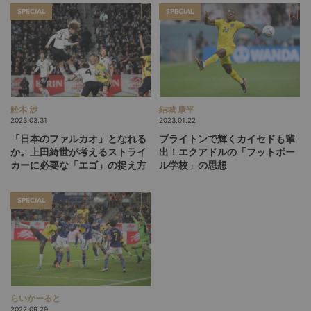
SPECIAL
SPECIAL
舩木 渉
結城 康平
2023.03.31
2023.01.22
「日本のファルカオ」となれる
ブライトンで輝くカイセドも輩
か。上田綺世が考えるストライ
出！エクアドルの「フットボー
カーに必要な「エゴ」の捉え方
ル学校」の思想
SPECIAL
らいかーると
2022.09.29