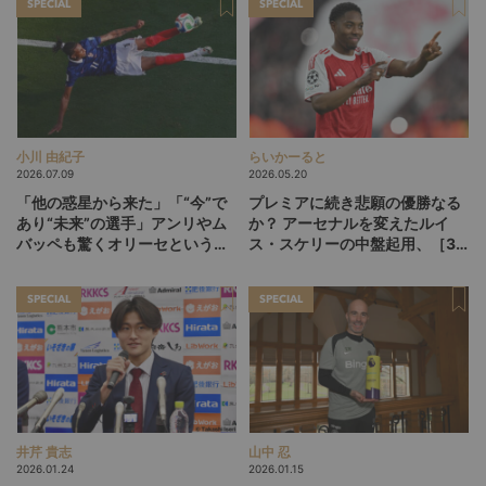
SPECIAL
SPECIAL
小川 由紀子
らいかーると
2026.07.09
2026.05.20
「他の惑星から来た」「“今”で
プレミアに続き悲願の優勝なる
あり“未来”の選手」アンリやム
か？ アーセナルを変えたルイ
バッペも驚くオリーセというフ
ス・スケリーの中盤起用、［3-
ランスの新怪物
1-5-1］が広げるCL決勝の選択
肢
SPECIAL
SPECIAL
井芹 貴志
山中 忍
2026.01.24
2026.01.15