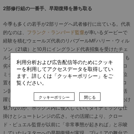
2部修行組の一番手、早期復帰を勝ち取る
今季も多くの若手が2部リーグへ武者修行に出ている。代表
的なのは、
フランク・ランパード監督
が率いるダービーで
経験を積むウェールズ代表のリバプールMFハリー・ウィル
ソン（21歳）と10月にイングランド代表招集を受けたチェ
ルシーMFマウント（19歳）。だが前半戦、彼らに勝るとも
利用分析および広告配信等のためにクッキ
劣らないプレーを見せたのが、レスターからウェストブロ
ーを利用してアクセスデータを取得してい
ミッチにレンタルされていたバーンズだ。トップ下の定位
ます。詳しくは「クッキーポリシー」をご
置を任され、26試合で9ゴール。さらに一昨年のトゥーロ
覧ください。
ン国際大会では得点王に輝いており、バーンリーなどで活
クッキーポリシー
閉じる
躍した元FWの父親のDNAを存分に発揮している。とりわけ
魅力なのが、ボックス内に侵入していくダイナミックな仕
掛けとシュートレンジの広さ。その活躍により、クロー
ド・ピュエル監督が以前に「非常事態が起きれば」と示唆
していたレスターへの早期復帰が実現。プレミアの舞台で