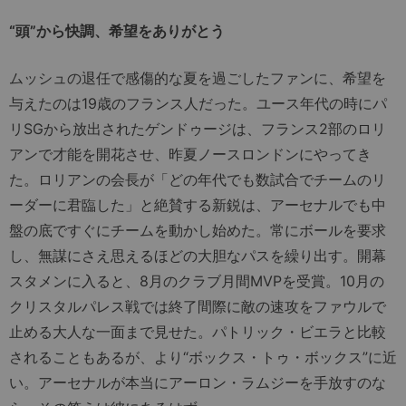
“頭”から快調、希望をありがとう
ムッシュの退任で感傷的な夏を過ごしたファンに、希望を
与えたのは19歳のフランス人だった。ユース年代の時にパ
リSGから放出されたゲンドゥージは、フランス2部のロリ
アンで才能を開花させ、昨夏ノースロンドンにやってき
た。ロリアンの会長が「どの年代でも数試合でチームのリ
ーダーに君臨した」と絶賛する新鋭は、アーセナルでも中
盤の底ですぐにチームを動かし始めた。常にボールを要求
し、無謀にさえ思えるほどの大胆なパスを繰り出す。開幕
スタメンに入ると、8月のクラブ月間MVPを受賞。10月の
クリスタルパレス戦では終了間際に敵の速攻をファウルで
止める大人な一面まで見せた。パトリック・ビエラと比較
されることもあるが、より“ボックス・トゥ・ボックス”に近
い。アーセナルが本当にアーロン・ラムジーを手放すのな