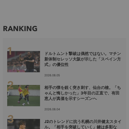
RANKING
ドルトムント撃破は偶然ではない。マチン
新体制セレッソ大阪が示した「スペイン方
式」の優位性
2026.08.05
相手の懐を鋭く突き刺す、仙台の槍。「ち
ゃんと悔しかった」3年目の正直で、有田
恵人が真価を示すシーズンへ
2026.08.04
J2のトレンドに抗う札幌の川井健太スタイ
ル。「相手を突破していく」鍵は多彩な