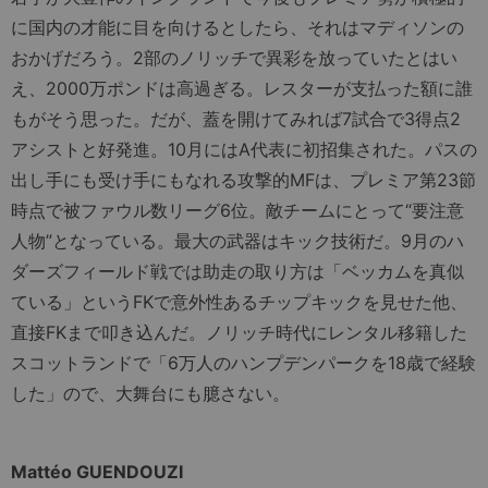
に国内の才能に目を向けるとしたら、それはマディソンの
おかげだろう。2部のノリッチで異彩を放っていたとはい
え、2000万ポンドは高過ぎる。レスターが支払った額に誰
もがそう思った。だが、蓋を開けてみれば7試合で3得点2
アシストと好発進。10月にはA代表に初招集された。パスの
出し手にも受け手にもなれる攻撃的MFは、プレミア第23節
時点で被ファウル数リーグ6位。敵チームにとって“要注意
人物”となっている。最大の武器はキック技術だ。9月のハ
ダーズフィールド戦では助走の取り方は「ベッカムを真似
ている」というFKで意外性あるチップキックを見せた他、
直接FKまで叩き込んだ。ノリッチ時代にレンタル移籍した
スコットランドで「6万人のハンプデンパークを18歳で経験
した」ので、大舞台にも臆さない。
Mattéo GUENDOUZI