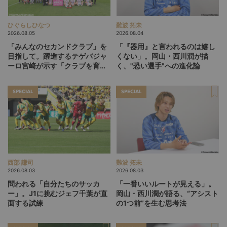
ひぐらしひなつ
難波 拓未
2026.08.05
2026.08.04
「みんなのセカンドクラブ」を
「『器用』と言われるのは嬉し
目指して。躍進するテゲバジャ
くない」。岡山・西川潤が描
ーロ宮崎が示す「クラブを育て
く、"恐い選手"への進化論
る」という価値観
SPECIAL
SPECIAL
西部 謙司
難波 拓未
2026.08.03
2026.08.03
問われる「自分たちのサッカ
「一番いいルートが見える」。
ー」。J1に挑むジェフ千葉が直
岡山・西川潤が語る、“アシスト
面する試練
の1つ前”を生む思考法