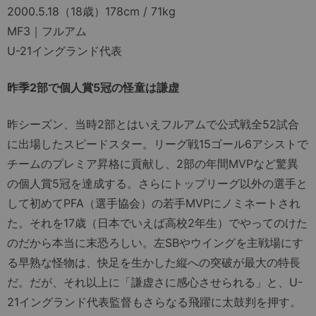
2000.5.18（18歳）178cm / 71kg
MF3｜フルアム
U-21イングランド代表
昨季2部で個人賞5冠の怪童は謙虚
昨シーズン、当時2部とはいえフルアムで公式戦全52試合
に出場したスピードスター。リーグ戦15ゴール6アシストで
チームのプレミア昇格に貢献し、2部の年間MVPなど驚異
の個人賞5冠を達成する。さらにトップリーグ以外の選手と
して初めてPFA（選手協会）の若手MVPにノミネートされ
た。それを17歳（日本でいえば高校2年生）でやってのけた
のだから本当に末恐ろしい。左SBやウイングを主戦場にす
る早熟な怪物は、快足を生かした縦への突破が最大の特長
だ。だが、それ以上に「謙虚さに感心させられる」と、U-
21イングランド代表監督もさらなる飛躍に太鼓判を押す。