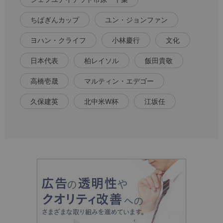
ちばぎんカップ
ユン・ジョンファン
ヨハン・クライフ
小林慶行
文化
日本代表
柏レイソル
飯田貴敬
高橋壱晟
マルティン・エデゴー
久保建英
北中米W杯
江坂任