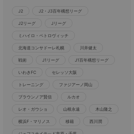
J2
J2・J3百年構想リーグ
J2リーグ
Jリーグ
ミハイロ・ペトロヴィッチ
北海道コンサドーレ札幌
川井健太
戦術
J1リーグ
J1百年構想リーグ
いわきFC
セレッソ大阪
トレーニング
ファジアーノ岡山
ブラウンノア賢信
ルカオ
レオ・ガウショ
山根永遠
木山隆之
横浜F・マリノス
移籍
西川潤
ジェフユナイテッド市原・千葉