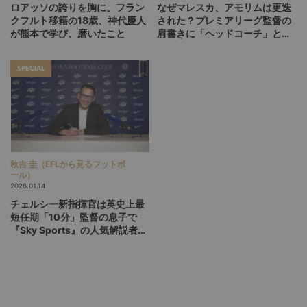
ロアッソの誇りを胸に。フラン
なぜマレスカ、アモリムは更迭
クフルト移籍の18歳、神代慶人
された？プレミアリーグ監督の
が熊本で学び、磨いたこと
肩書きに「ヘッドコーチ」と
「マネージャー」が混在してい
る理由
SPECIAL
秋吉 圭（EFLから見るフットボ
ール）
2026.01.14
チェルシー新指揮官は英史上最
短任期「10分」監督の息子で
『Sky Sports』の人気解説者。
元上司ルーニーも太鼓判を押す
風雲児、リアム・ロシーニアと
は何者か？