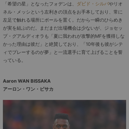
「希望の星」となったフォデンは、
ダビド・シルバ
やリオ
ネル・メッシという左利きの頂点をお手本しており、常に
左足で触れる場所にボールを置く。だから一瞬のひらめき
が実を結ぶのだ。まだまだ出場機会は少ないが、ジョセッ
プ・グアルディオラも「夏に我われが攻撃的MFを獲得しな
かった理由は彼だ」と絶賛しており、「10年後も彼がシテ
ィでプレーするのが夢」と一流選手に育て上げることを誓
っている。
Aaron WAN BISSAKA
アーロン・ワン・ビサカ