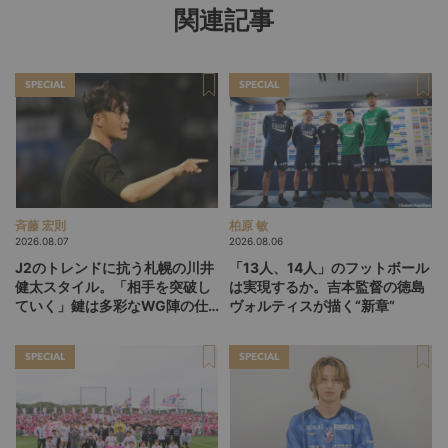
関連記事
SPECIAL
SPECIAL
斉藤 宏則
柏原 敏
2026.08.07
2026.08.06
J2のトレンドに抗う札幌の川井
「13人、14人」のフットボール
健太スタイル。「相手を突破し
は実現するか。吉本監督の徳島
ていく」鍵は多彩なWG陣の仕
ヴォルティスが描く“新章”
掛け
SPECIAL
SPECIAL