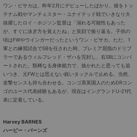
ワン・ビサカは、昨年2月にデビューしたばかり。彼をトッ
テナム戦やマンチェスター・ユナイテッド戦でいきなり大
抜擢したロイ・ホジソン監督は「溺れる可能性もあった
が、すぐに泳ぎ方を覚えたね」と笑顔で振り返る。子供の
頃はFWやウインガーだったというワン・ビサカ。ただ、1
軍との練習試合でSBを任された時、プレミア屈指のドリブ
ラーであるウィルフレッド・ザハを完封し、右SBにコンバ
ートされた。類稀なる身体能力で、抜かれたと思っても追
いつき、元FWとは思えない鋭いタックルで止める。当然、
攻撃センスも持ち合わせる。コンゴ系英国人のためDRコン
ゴのユース代表経験もあるが、現在はイングランドU-21代
表に定着している。
Harvey BARNES
ハービー・バーンズ