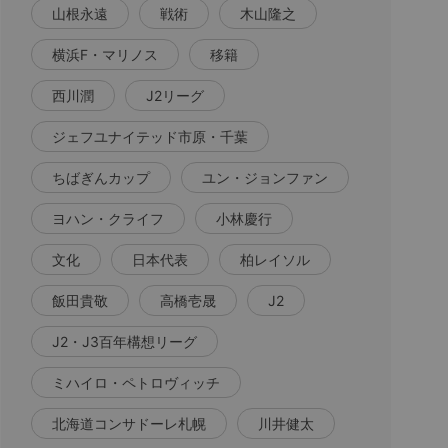
山根永遠
戦術
木山隆之
横浜F・マリノス
移籍
西川潤
J2リーグ
ジェフユナイテッド市原・千葉
ちばぎんカップ
ユン・ジョンファン
ヨハン・クライフ
小林慶行
文化
日本代表
柏レイソル
飯田貴敬
高橋壱晟
J2
J2・J3百年構想リーグ
ミハイロ・ペトロヴィッチ
北海道コンサドーレ札幌
川井健太