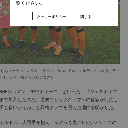
覧ください。
クッキーポリシー
閉じる
左からルーベン・ネベス、イバン・カバレイロ、エルデル・コスタ、ディ
・ミランダ（現オリンピアコス）
MFジョアン・モウティーニョといった、『ジェスティフ
まで加入したのだ。過去にビッグクラブへの移籍が何度も
手も多いからね」と昇格クラブを選んだ理由を明かした。
ポルトガル人選手を抱え、そのうち実に6人がメンデスの