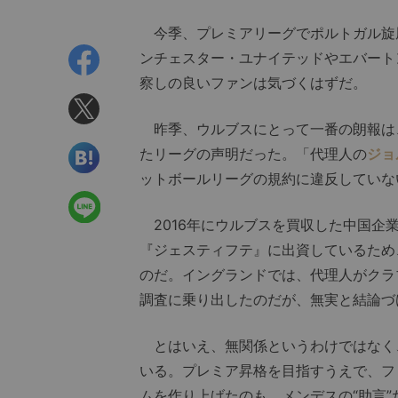
今季、プレミアリーグでポルトガル旋
ンチェスター・ユナイテッドやエバート
察しの良いファンは気づくはずだ。
昨季、ウルブスにとって一番の朗報は、
たリーグの声明だった。「代理人の
ジョ
ットボールリーグの規約に違反していな
2016年にウルブスを買収した中国企
『ジェスティフテ』に出資しているため
のだ。イングランドでは、代理人がクラ
調査に乗り出したのだが、無実と結論づ
とはいえ、無関係というわけではなく
いる。プレミア昇格を目指すうえで、フ
ムを作り上げたのも、メンデスの“助言”