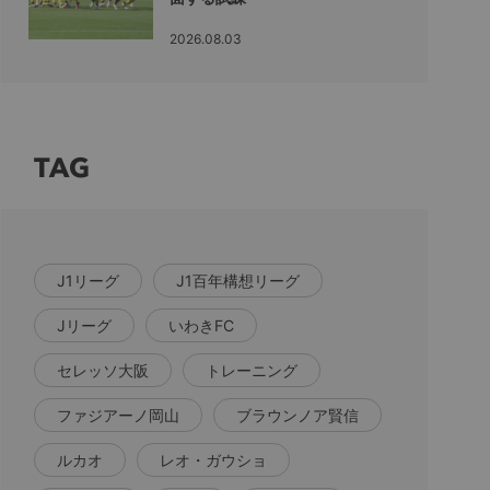
2026.08.03
TAG
J1リーグ
J1百年構想リーグ
Jリーグ
いわきFC
セレッソ大阪
トレーニング
ファジアーノ岡山
ブラウンノア賢信
ルカオ
レオ・ガウショ