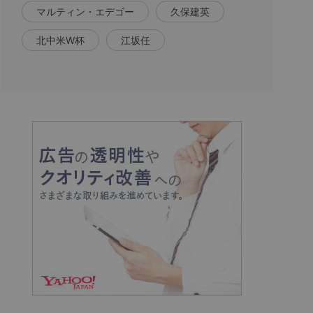
マルティン・エデゴー
久保建英
北中米W杯
江坂任