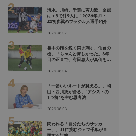
清水、川崎、千葉に実力派、京都
は＋3で計9人に！2026年J1・
J2初参戦のブラジル人選手紹介
2026.08.02
相手の懐を鋭く突き刺す、仙台の
槍。「ちゃんと悔しかった」3年
目の正直で、有田恵人が真価を示
すシーズンへ
2026.08.04
「一番いいルートが見える」。岡
山・西川潤が語る、“アシストの
1つ前”を生む思考法
2026.08.03
問われる「自分たちのサッカ
ー」。J1に挑むジェフ千葉が直
面する試練