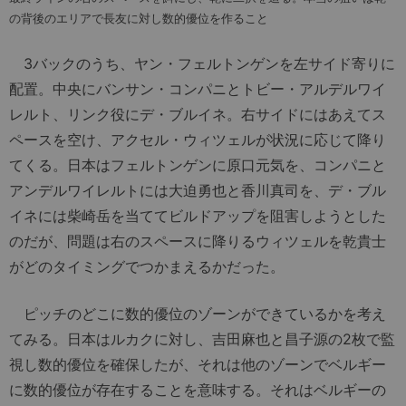
の背後のエリアで長友に対し数的優位を作ること
3バックのうち、ヤン・フェルトンゲンを左サイド寄りに
配置。中央にバンサン・コンパニとトビー・アルデルワイ
レルト、リンク役にデ・ブルイネ。右サイドにはあえてス
ペースを空け、アクセル・ウィツェルが状況に応じて降り
てくる。日本はフェルトンゲンに原口元気を、コンパニと
アンデルワイレルトには大迫勇也と香川真司を、デ・ブル
イネには柴崎岳を当ててビルドアップを阻害しようとした
のだが、問題は右のスペースに降りるウィツェルを乾貴士
がどのタイミングでつかまえるかだった。
ピッチのどこに数的優位のゾーンができているかを考え
てみる。日本はルカクに対し、吉田麻也と昌子源の2枚で監
視し数的優位を確保したが、それは他のゾーンでベルギー
に数的優位が存在することを意味する。それはベルギーの