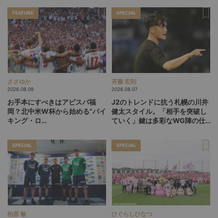
FEATURE
SPECIAL
ささゆか
斉藤 宏則
2026.08.09
2026.08.07
お手本にすべきはアビスパ福
J2のトレンドに抗う札幌の川井
岡？北中米W杯から始める“バイ
健太スタイル。「相手を突破し
キング・ロ
ていく」鍵は多彩なWG陣の仕
ー”、“Wonderwall”の日本版を
掛け
探す旅
SPECIAL
SPECIAL
柏原 敏
ひぐらしひなつ