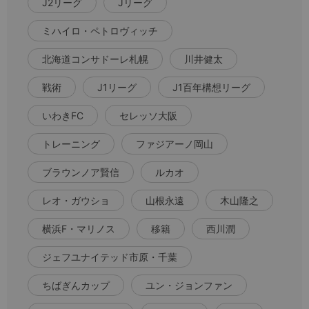
J2リーグ
Jリーグ
ミハイロ・ペトロヴィッチ
北海道コンサドーレ札幌
川井健太
戦術
J1リーグ
J1百年構想リーグ
いわきFC
セレッソ大阪
トレーニング
ファジアーノ岡山
ブラウンノア賢信
ルカオ
レオ・ガウショ
山根永遠
木山隆之
横浜F・マリノス
移籍
西川潤
ジェフユナイテッド市原・千葉
ちばぎんカップ
ユン・ジョンファン