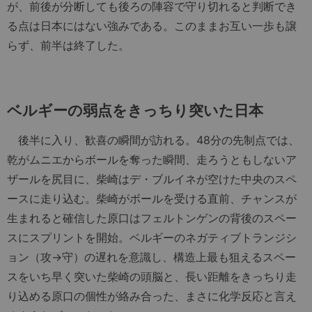
が、前後が分断しても後ろの陣容で守り切れると判断でき
る点は日本にはない強みである。このままお互い一歩も譲
らず、前半は終了した。
ベルギーの弱点をきっちり突いた日本
後半に入り、歓喜の瞬間が訪れる。48分の先制点では、
乾がムニエからボールを奪った瞬間、走ろうともしないア
ザールを尻目に、柴崎はデ・ブルイネが空けた中央のスペ
ースに走り込む。柴崎がボールを受ける直前、チャンスが
生まれると確信した原口はフェルトンゲンの背後のスペー
スにスプリントを開始。ベルギーのネガティブトランジシ
ョン（攻→守）の遅れを意識し、構造上最も狙えるスペー
スをいち早く突いた柴崎の頭脳と、長い距離をきっちり走
り込める原口の個性が絡み合った、まさに化学反応と言え