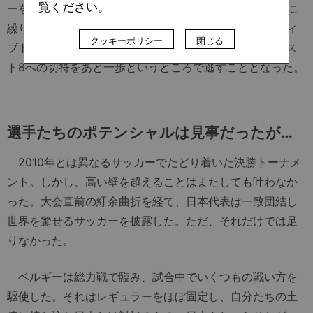
覧ください。
ーを食らって決勝点を奪われた。日本はベルギーが最後に
繰り出した高さ、そして彼らの最大の武器であるポジティ
クッキーポリシー
閉じる
ブトランジション（守→攻）の破壊力に屈する形で、ベス
ト8への切符をあと一歩というところで逃すこととなった。
選手たちのポテンシャルは見事だったが…
2010年とは異なるサッカーでたどり着いた決勝トーナメ
ント。しかし、高い壁を超えることはまたしても叶わなか
った。大会直前の紆余曲折を経て、日本代表は一致団結し
世界を驚せるサッカーを披露した。ただ、それだけでは足
りなかった。
ベルギーは総力戦で臨み、試合中でいくつもの戦い方を
駆使した。それはレギュラーをほぼ固定し、自分たちの土