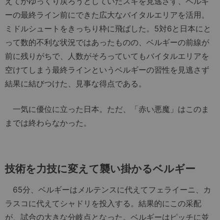
えてかゆっくり戻ろうとしていたスキを見逃さず、ベルギ
ーの最終ライン前にできた広大なバイタルエリアを活用。
ミドルシュートをきっちり枠に飛ばした。5対6と日本にと
って数的不利な状況ではあったものの、ベルギーの前線が
前に残りがちで、人数がそろっていてもバイタルエリアを
空けてしまう最終ラインというベルギーの習性を見逃さず
結果に結びつけた、見事な得点である。
一気に優位に立った日本。ただ、「赤い悪魔」はこのま
までは終わらなかった。
技術を力技に変えて襲い掛かるベルギー
65分、ベルギーはメルテンスに代えてフェライーニ、カ
ラスコに代えてシャドリを投入する。結果的にこの采配
が、試合の大きな分岐点となった。ベルギーはピッチに並