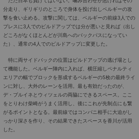
ただ日本も負けてはいない。噛み合わせが悪ければその
分走り、ギリギリのところで身体を投げ出しベルギーの攻
撃を食い止める。攻撃に関しては、ベルギーの前線3人での
プレスに3人でのビルドアップでは分が悪いと見れば（出し
どころがなくほとんどが川島へのバックパスになってい
た）、通常の4人でのビルドアップに変更した。
特に両サイドバックの位置はビルドアップの逃げ場とし
て機能した。ベルギー陣内に入れば、横圧縮しペナルティ
エリアの幅でブロックを形成するベルギーの5枚の最終ライ
ンに対し、大外のレーンを活用。最も有効だったのが、
デ・ブルイネとウィツェルの両脇にできるスペース。ここ
をとりわけ柴崎がうまく活用し、後にこれが先制点にも繋
がるポイントとなる。最前線ではコンパニ相手に大迫がし
っかり深さを作り、その結果できたスペースを香川が活用
した。