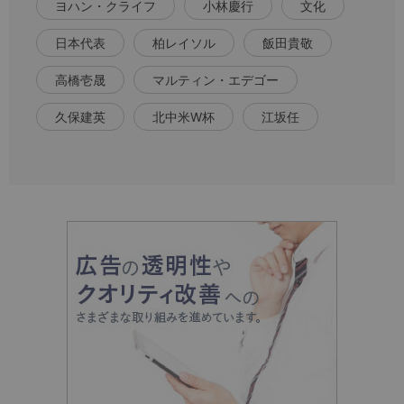
ヨハン・クライフ
小林慶行
文化
日本代表
柏レイソル
飯田貴敬
高橋壱晟
マルティン・エデゴー
久保建英
北中米W杯
江坂任