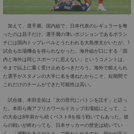
加えて、選手層。国内組で、日本代表のレギュラーを奪
ったのは昌子だけ。選手層の薄いポジションであるボラン
チには国内トップレベルとうたわれる大島僚太がいたが、1
試合も出場機会を得られなかった。海外組が口にする「国
内と海外は同じスポーツに思えない」というコメントは、
今まで以上に重く受け止めるべきだろう。海外で鍛えられ
た選手がスタメンの大半に名を連ねたからこそ、短期間で
これだけのチームができた可能性は高い。
試合後、本田圭佑は「次の世代にバトンを託す」と語っ
た。本田ら南アフリカワールドカップ出場組にとって、こ
の大会は8年前から続くベスト8を狙う戦いでもあった。彼
らの戦いが終わっても、日本サッカーの歴史は続いてい
く。「感動をありがとう」で終わらせるのか、何かが足り