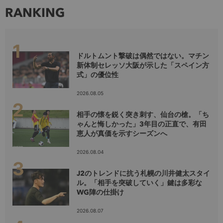
RANKING
ドルトムント撃破は偶然ではない。マチン
新体制セレッソ大阪が示した「スペイン方
式」の優位性
2026.08.05
相手の懐を鋭く突き刺す、仙台の槍。「ち
ゃんと悔しかった」3年目の正直で、有田
恵人が真価を示すシーズンへ
2026.08.04
J2のトレンドに抗う札幌の川井健太スタイ
ル。「相手を突破していく」鍵は多彩な
WG陣の仕掛け
2026.08.07