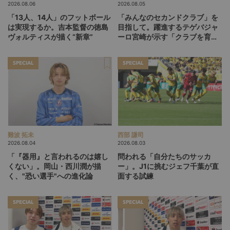
2026.08.06
2026.08.05
「13人、14人」のフットボール
「みんなのセカンドクラブ」を
は実現するか。吉本監督の徳島
目指して。躍進するテゲバジャ
ヴォルティスが描く“新章”
ーロ宮崎が示す「クラブを育て
る」という価値観
SPECIAL
SPECIAL
難波 拓未
西部 謙司
2026.08.04
2026.08.03
「『器用』と言われるのは嬉し
問われる「自分たちのサッカ
くない」。岡山・西川潤が描
ー」。J1に挑むジェフ千葉が直
く、"恐い選手"への進化論
面する試練
SPECIAL
SPECIAL