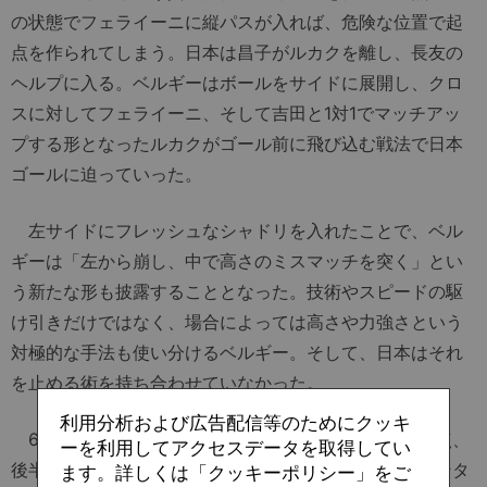
の状態でフェライーニに縦パスが入れば、危険な位置で起
点を作られてしまう。日本は昌子がルカクを離し、長友の
ヘルプに入る。ベルギーはボールをサイドに展開し、クロ
スに対してフェライーニ、そして吉田と1対1でマッチアッ
プする形となったルカクがゴール前に飛び込む戦法で日本
ゴールに迫っていった。
左サイドにフレッシュなシャドリを入れたことで、ベル
ギーは「左から崩し、中で高さのミスマッチを突く」とい
う新たな形も披露することとなった。技術やスピードの駆
け引きだけではなく、場合によっては高さや力強さという
対極的な手法も使い分けるベルギー。そして、日本はそれ
を止める術を持ち合わせていなかった。
利用分析および広告配信等のためにクッキ
69分、74分とセットプレーの流れから日本は連続失点、
ーを利用してアクセスデータを取得してい
後半アディショナルタイムには自分たちのCKからカウンタ
ます。詳しくは「クッキーポリシー」をご