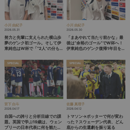
小川 由紀子
小川 由紀子
2026.05.31
2026.05.30
努力と先輩に支えられた横山歩
「まあやれて当たり前かな」最
夢のゲンク初ゴール。そして伊
後は“余裕のゴール”でW杯へ！
東純也はW杯で「“2人”の分も頑
伊東純也のゲンク復帰1年目を総
張る」【後編】
括【前編】
SPECIAL
SPECIAL
宮下 白斗
佐藤 真理子
2026.04.17
2026.04.12
自国への誇りと分析目線での課
トマソン→ポッターで何が変わ
題。英国で学ぶ19歳は、ウェン
った？スウェーデン代表、どん
ブリーの日本代表に何を観た
底からの生還劇を振り返る