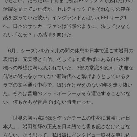
でもない。たった1年半前まで横浜F･マリノスであれだけの
活躍を見せていた彼が、セルティックでもそれなりの存在
感を放っていた彼が、イングランドとはいえEFLリーグ1
へ。日本のサッカーファンは当然のように、決して少なく
ない「なぜ？」の感情を向けた。
6月、シーズンを終え束の間の休息を日本で過ごす岩田の
表情は、充実感と自信、そしてまだ道半ばにある自らの目
標への希望に満ちあふれていた。3部の常識を変え、沈痛な
低迷の過去をかつてない新時代へと繋げようとしているク
ラブの文字通り中心で、彼はかけがえのない1年を走り抜い
た。それは普通のフットボーラーがそう遭遇することのな
い、何もかもが普通ではない時間だった。
「世界の勝ち点記録を作ったチームの中盤に君臨した日
本人」、岩田智輝の正史を日本語でも書き記さなければな
らない。そう思って、私は彼にインタビュー取材を申し込