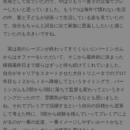
先発として出ていたので、やはりもう一度その立場でプレ
ーしたいと思っていました。もう1つは海外で慣れない生活
の中、妻と子どもが頑張って生活している姿を見ていたの
で、自分もちゃんと試合に出て家族に恩返ししたいと感じ
ていたのも大きいですね。
実は前のシーズンが終わってすぐくらいにバーミンガム
からはオファーをいただいて、そこから最終的に決まった
移籍最終日まで彼らはずっと待ち続けてくれていました。
自分がキャリアをスタートさせた大分トリニータでのプロ1
年目もＪ２からＪ３へ降格してというタイミングで、バー
ミンガムも2部から3部に落ちて監督も変わってというタイ
ミングだったので、雰囲気が似ているなとも思いました
ね。それでプレミアで活躍するという自分の目標から逆算
して考えた時に、3部から経験を積んでいってプレミアに上
がるのが一番の近道、一番イメージしやすいルートかなと