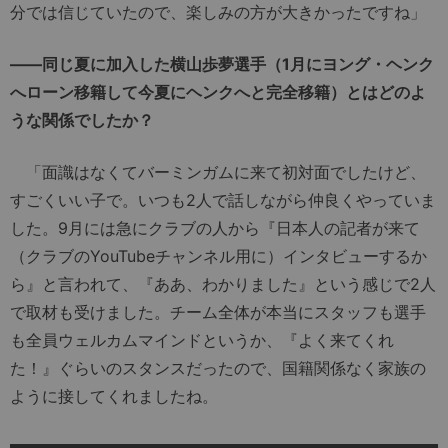
分では信じていたので、楽しみの方が大きかったですね」
――同じ夏に加入した横山歩夢選手（1月にヨング・ヘンク
へローン移籍して今夏にヘンクへと完全移籍）とはどのよ
うな関係でしたか？
「面識はなくてバーミンガムに来て初対面でしたけど、
すごくいい子で。いつも2人で話しながら仲良くやっていま
した。9月には急にクラブの人から『日本人の記者が来て
（クラブのYouTubeチャンネル用に）インタビューするか
ら』と言われて、『ああ、わかりました』という感じで2人
で取材も受けました。チーム全体が本当にスタッフも選手
も全員ウェルカムマインドというか、『よく来てくれ
た！』ぐらいのスタンスだったので、国籍関係なく家族の
ように接してくれましたね。