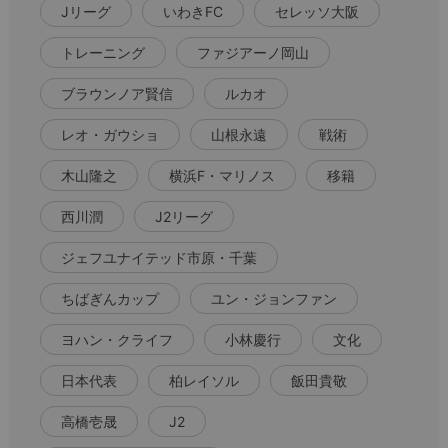
Jリーグ
いわきFC
セレッソ大阪
トレーニング
ファジアーノ岡山
ブラウンノア賢信
ルカオ
レオ・ガウショ
山根永遠
戦術
木山隆之
横浜F・マリノス
移籍
西川潤
J2リーグ
ジェフユナイテッド市原・千葉
ちばぎんカップ
ユン・ジョンファン
ヨハン・クライフ
小林慶行
文化
日本代表
柏レイソル
飯田貴敬
高橋壱晟
J2