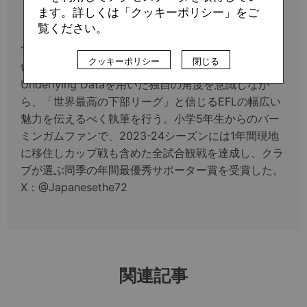
ます。詳しくは「クッキーポリシー」をご
秋吉 圭（EFLから見るフットボール）
覧ください。
1996年生まれ。高校時代にEFL（英2、3、4部）につ
クッキーポリシー
閉じる
いての発信活動を開始し、社会学的な視点や
Underlying Dataを用いた独自の角度を意識しなが
ら、「世界最高の下部リーグ」と信じるEFLの幅広い
魅力を伝えるべく執筆を行う。小学5年生からのバー
ミンガムファンで、2023-24シーズンには1年間現地
に移住しカップ戦も含めた全試合観戦を達成し、クラ
ブが選ぶ同季の年間最優秀サポーター賞を受賞した。
X：@Japanesethe72
関連記事