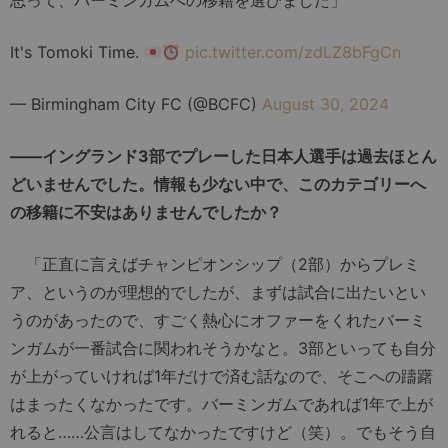
思って、バーミンガムへの移籍を選びました」
It's Tomoki Time.
pic.twitter.com/zdLZ8bFgCn
— Birmingham City FC (@BCFC)
August 30, 2024
――イングランド3部でプレーした日本人選手は過去ほとん
どいませんでした。情報も少ない中で、このカテゴリーへ
の移籍に不安はありませんでしたか？
「正直に言えばチャンピオンシップ（2部）からプレミ
ア、というのが理想的でしたが、まずは試合に出たいとい
うのがあったので、すごく熱心にオファーをくれたバーミ
ンガムが一番試合に関われそうかなと。3部といっても自分
が上がっていければ1年だけで済む話なので、そこへの躊躇
はまったくなかったです。バーミンガムであれば1年で上が
れると……公言はしてなかったですけど（笑）。でもそう自