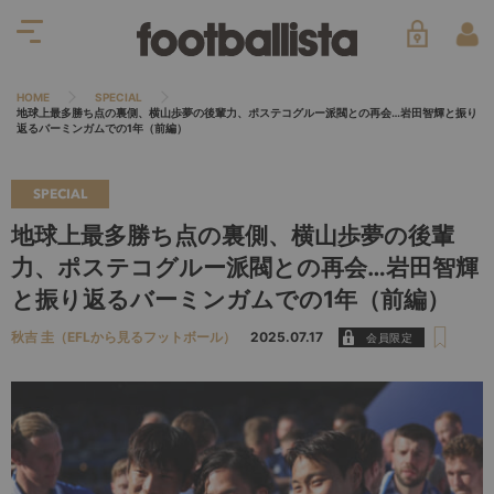
HOME
SPECIAL
地球上最多勝ち点の裏側、横山歩夢の後輩力、ポステコグルー派閥との再会…岩田智輝と振り
返るバーミンガムでの1年（前編）
SPECIAL
地球上最多勝ち点の裏側、横山歩夢の後輩
力、ポステコグルー派閥との再会…岩田智輝
と振り返るバーミンガムでの1年（前編）
秋吉 圭（EFLから見るフットボール）
2025.07.17