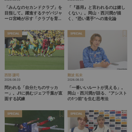
「みんなのセカンドクラブ」を
「『器用』と言われるのは嬉し
目指して。躍進するテゲバジャ
くない」。岡山・西川潤が描
ーロ宮崎が示す「クラブを育て
く、"恐い選手"への進化論
る」という価値観
SPECIAL
SPECIAL
西部 謙司
難波 拓未
2026.08.03
2026.08.03
問われる「自分たちのサッカ
「一番いいルートが見える」。
ー」。J1に挑むジェフ千葉が直
岡山・西川潤が語る、“アシスト
面する試練
の1つ前”を生む思考法
SPECIAL
SPECIAL