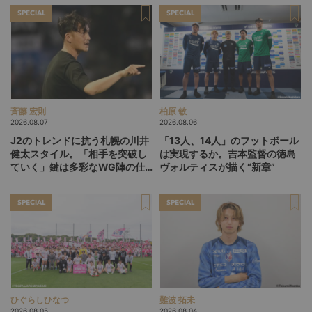
SPECIAL
SPECIAL
斉藤 宏則
柏原 敏
2026.08.07
2026.08.06
J2のトレンドに抗う札幌の川井
「13人、14人」のフットボール
健太スタイル。「相手を突破し
は実現するか。吉本監督の徳島
ていく」鍵は多彩なWG陣の仕
ヴォルティスが描く“新章”
掛け
SPECIAL
SPECIAL
ひぐらしひなつ
難波 拓未
2026.08.05
2026.08.04