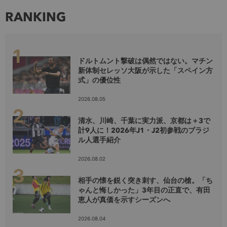
RANKING
ドルトムント撃破は偶然ではない。マチン
新体制セレッソ大阪が示した「スペイン方
式」の優位性
2026.08.05
清水、川崎、千葉に実力派、京都は＋3で
計9人に！2026年J1・J2初参戦のブラジ
ル人選手紹介
2026.08.02
相手の懐を鋭く突き刺す、仙台の槍。「ち
ゃんと悔しかった」3年目の正直で、有田
恵人が真価を示すシーズンへ
2026.08.04