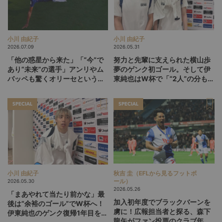
小川 由紀子
小川 由紀子
2026.07.09
2026.05.31
「他の惑星から来た」「“今”で
努力と先輩に支えられた横山歩
あり“未来”の選手」アンリやム
夢のゲンク初ゴール。そして伊
バッペも驚くオリーセというフ
東純也はW杯で「“2人”の分も頑
ランスの新怪物
張る」【後編】
SPECIAL
SPECIAL
小川 由紀子
秋吉 圭（EFLから見るフットボ
ール）
2026.05.30
2026.05.26
「まあやれて当たり前かな」最
加入初年度でブラックバーンを
後は“余裕のゴール”でW杯へ！
虜に！広報担当者と探る、森下
伊東純也のゲンク復帰1年目を総
龍矢がファン投票のクラブ年間