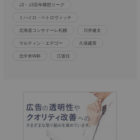
J2・J3百年構想リーグ
ミハイロ・ペトロヴィッチ
北海道コンサドーレ札幌
川井健太
マルティン・エデゴー
久保建英
北中米W杯
江坂任