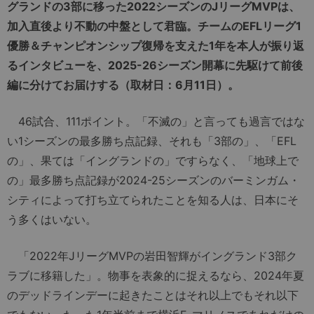
グランドの3部に移った2022シーズンのJリーグMVPは、
加入直後より不動の中盤として君臨。チームのEFLリーグ1
優勝＆チャンピオンシップ復帰を支えた1年を本人が振り返
るインタビューを、2025-26シーズン開幕に先駆けて前後
編に分けてお届けする（取材日：6月11日）。
46試合、111ポイント。「不滅の」と言っても過言ではな
い1シーズンの最多勝ち点記録、それも「3部の」、「EFL
の」、果ては「イングランドの」ですらなく、「地球上で
の」最多勝ち点記録が2024-25シーズンのバーミンガム・
シティによって打ち立てられたことを知る人は、日本にそ
う多くはいない。
「2022年JリーグMVPの岩田智輝がイングランド3部ク
ラブに移籍した」。物事を表象的に捉えるなら、2024年夏
のデッドラインデーに起きたことはそれ以上でもそれ以下