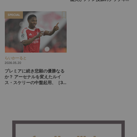
括【前編】
最優秀選手に選ばれた理由
SPECIAL
らいかーると
2026.05.20
プレミアに続き悲願の優勝なる
か？ アーセナルを変えたルイ
ス・スケリーの中盤起用、［3-
1-5-1］が広げるCL決勝の選択
肢