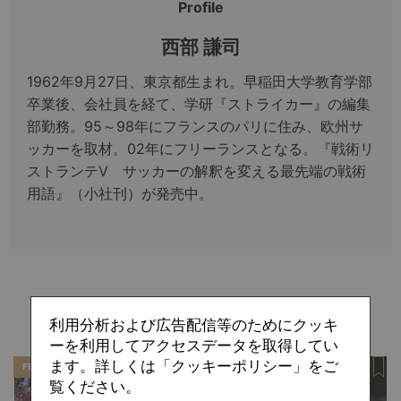
Profile
西部 謙司
1962年9月27日、東京都生まれ。早稲田大学教育学部
卒業後、会社員を経て、学研『ストライカー』の編集
部勤務。95～98年にフランスのパリに住み、欧州サ
ッカーを取材。02年にフリーランスとなる。『戦術リ
ストランテV サッカーの解釈を変える最先端の戦術
用語』（小社刊）が発売中。
関連記事
利用分析および広告配信等のためにクッキ
ーを利用してアクセスデータを取得してい
ます。詳しくは「クッキーポリシー」をご
FEATURE
SPECIAL
覧ください。