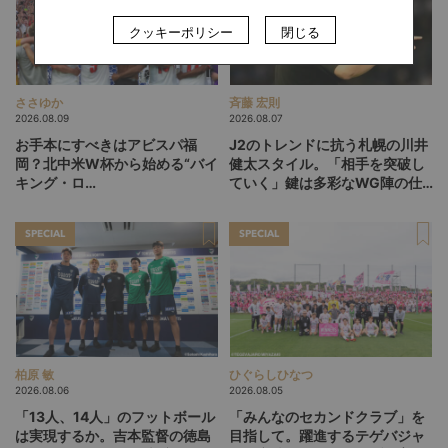
クッキーポリシー
閉じる
ささゆか
斉藤 宏則
2026.08.09
2026.08.07
お手本にすべきはアビスパ福
J2のトレンドに抗う札幌の川井
岡？北中米W杯から始める“バイ
健太スタイル。「相手を突破し
キング・ロ
ていく」鍵は多彩なWG陣の仕
ー”、“Wonderwall”の日本版を
掛け
探す旅
SPECIAL
SPECIAL
柏原 敏
ひぐらしひなつ
2026.08.06
2026.08.05
「13人、14人」のフットボール
「みんなのセカンドクラブ」を
は実現するか。吉本監督の徳島
目指して。躍進するテゲバジャ