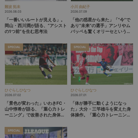
難波 拓未
小川 由紀子
2026.08.03
2026.07.09
「一番いいルートが見える」。
「他の惑星から来た」「“今”で
岡山・西川潤が語る、“アシスト
あり“未来”の選手」アンリやム
の1つ前”を生む思考法
バッペも驚くオリーセというフ
ランスの新怪物
SPECIAL
SPECIAL
ひぐらしひなつ
ひぐらしひなつ
2026.07.02
2026.07.01
「景色が変わった」いわきFC・
「体が勝手に動くようになっ
山中惇希が語る、「重心力トレ
た」大分・三竿雄斗を変えた身
ーニング」で改善された身体と
体操作。「重心力トレーニン
プレー（後編）
グ」との出会い（前編）
SPECIAL