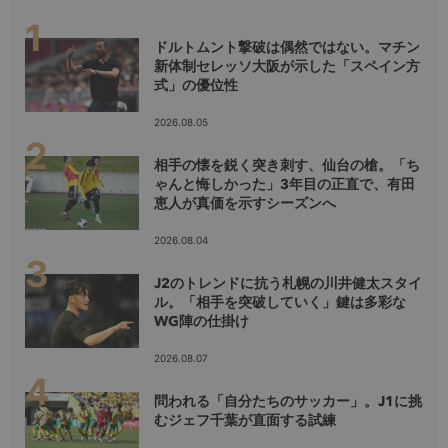
ドルトムント撃破は偶然ではない。マチン
新体制セレッソ大阪が示した「スペイン方
式」の優位性
2026.08.05
相手の懐を鋭く突き刺す、仙台の槍。「ち
ゃんと悔しかった」3年目の正直で、有田
恵人が真価を示すシーズンへ
2026.08.04
J2のトレンドに抗う札幌の川井健太スタイ
ル。「相手を突破していく」鍵は多彩な
WG陣の仕掛け
2026.08.07
問われる「自分たちのサッカー」。J1に挑
むジェフ千葉が直面する試練