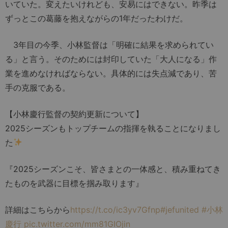
いていた。変えたいけれども、安易にはできない。昨季は
ずっとこの葛藤を抱えながらの1年だったわけだ。
3年目の今季、小林監督は「明確に結果を求められてい
る」と言う。そのためには封印していた「大人になる」作
業を進めなければならない。具体的には失点減であり、苦
手の克服である。
【小林慶行監督の契約更新について】
2025シーズンもトップチームの指揮を執ることになりまし
た
『2025シーズンこそ、皆さまとの一体感と、積み重ねてき
たものを武器に目標を掴み取ります』
詳細はこちらから
https://t.co/ic3yv7Gfnp
#jefunited
#小林
慶行
pic.twitter.com/mm81GIOjin