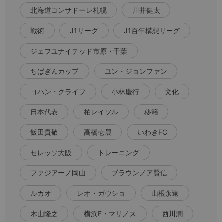
北海道コンサドーレ札幌
川井健太
戦術
J1リーグ
J1百年構想リーグ
ジェフユナイテッド市原・千葉
ちばぎんカップ
ユン・ジョンファン
ヨハン・クライフ
小林慶行
文化
日本代表
柏レイソル
移籍
飯田貴敬
高橋壱晟
いわきFC
セレッソ大阪
トレーニング
ファジアーノ岡山
ブラウンノア賢信
ルカオ
レオ・ガウショ
山根永遠
木山隆之
横浜F・マリノス
西川潤