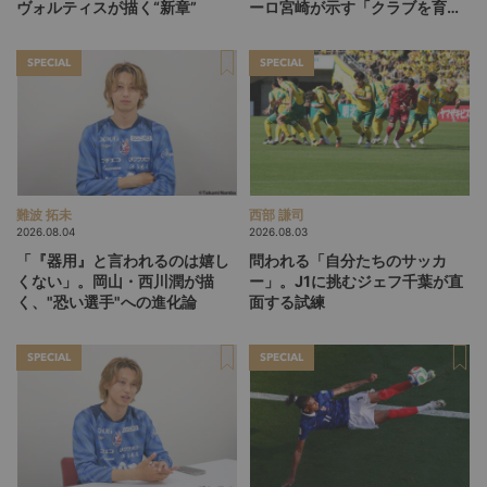
ヴォルティスが描く“新章”
ーロ宮崎が示す「クラブを育て
る」という価値観
SPECIAL
SPECIAL
難波 拓未
西部 謙司
2026.08.04
2026.08.03
「『器用』と言われるのは嬉し
問われる「自分たちのサッカ
くない」。岡山・西川潤が描
ー」。J1に挑むジェフ千葉が直
く、"恐い選手"への進化論
面する試練
SPECIAL
SPECIAL